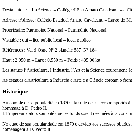
Designation : La Science – Collège d’Etat Amaro Cavalcanti – a Ci
Adresse: Adresse: Colégio Estadual Amaro Cavalcanti – Largo do M
Propriétaire: Patrimoine National – Patrimônio Nacional
Visitable : oui – lieu public local – local publico
Références : Val d´Osne Nº 2 planche 587 Nº 184
Haut : 2,050 m – Larg : 0,550 m – Poids : 435,00 kg
Les statues l’Agriculture, l’Industrie, l’Art et la Science couronnent le
As estatuas a Agricultura,a Industria,a Arte e a Ciência coroam o front
Historique
Au comble de sa popularité en 1870 à la suíte des succès remportés à l
hommage à D. Pedro II.
L'Empereur a alors souhaité que les fonds soient destinées à la constru
No auge de sua popularidade em 1870 e devido aos sucessos obtidos 
homenagem a D. Pedro II.