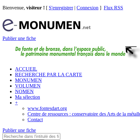
Bienvenue,
visiteur !
[
S'enregistrer
|
Connexion
]
Flux RSS
Publier une fiche
ACCUEIL
RECHERCHE PAR LA CARTE
MONUMEN
VOLUMEN
NOMEN
Ma sélection
+
www.fontesdart.org
Centre de ressources : conservatoire des Arts de la métall
Contact
Publier une fiche