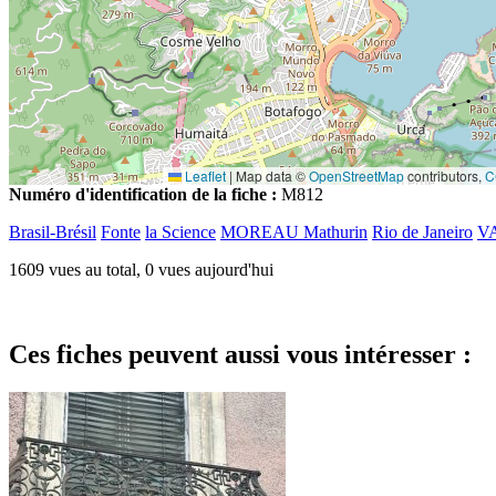
Leaflet
|
Map data ©
OpenStreetMap
contributors,
C
Numéro d'identification de la fiche :
M812
Brasil-Brésil
Fonte
la Science
MOREAU Mathurin
Rio de Janeiro
V
1609 vues au total, 0 vues aujourd'hui
Ces fiches peuvent aussi vous intéresser :