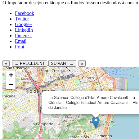
O Imperador desejou então que os fundos fossem destinados à construç
Facebook
Twitter
Google+
LinkedIn
Pinterest
Email
Print
«
← PRECEDENT
SUIVANT →
»
+
−
La Science- Collège d’Etat Amaro Cavalcanti – a
Ciência – Colégio Estadual Amaro Cavalcant – Rio
de Janeiroi