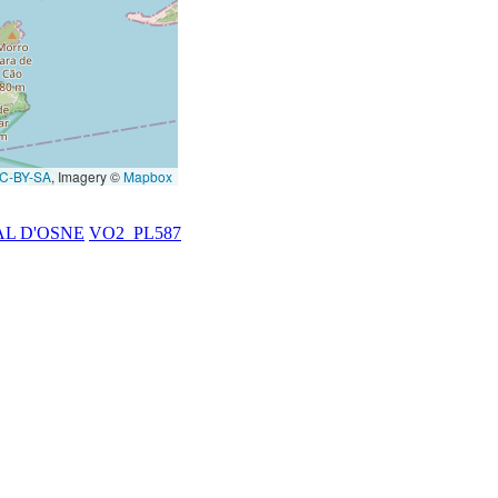
C-BY-SA
, Imagery ©
Mapbox
AL D'OSNE
VO2_PL587