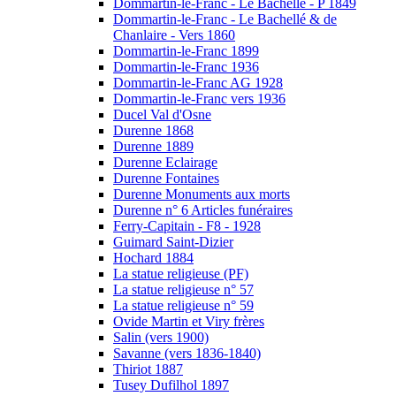
Dommartin-le-Franc - Le Bachellé - P 1849
Dommartin-le-Franc - Le Bachellé & de
Chanlaire - Vers 1860
Dommartin-le-Franc 1899
Dommartin-le-Franc 1936
Dommartin-le-Franc AG 1928
Dommartin-le-Franc vers 1936
Ducel Val d'Osne
Durenne 1868
Durenne 1889
Durenne Eclairage
Durenne Fontaines
Durenne Monuments aux morts
Durenne n° 6 Articles funéraires
Ferry-Capitain - F8 - 1928
Guimard Saint-Dizier
Hochard 1884
La statue religieuse (PF)
La statue religieuse n° 57
La statue religieuse n° 59
Ovide Martin et Viry frères
Salin (vers 1900)
Savanne (vers 1836-1840)
Thiriot 1887
Tusey Dufilhol 1897