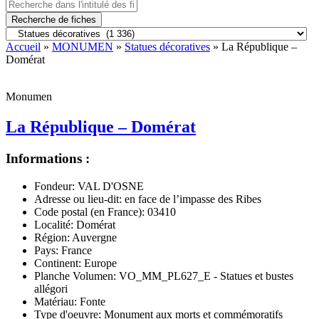
Recherche de fiches
Accueil
»
MONUMEN
»
Statues décoratives
» La République –
Domérat
Monumen
La République – Domérat
Informations :
Fondeur:
VAL D'OSNE
Adresse ou lieu-dit:
en face de l’impasse des Ribes
Code postal (en France):
03410
Localité:
Domérat
Région:
Auvergne
Pays:
France
Continent:
Europe
Planche Volumen:
VO_MM_PL627_E - Statues et bustes
allégori
Matériau:
Fonte
Type d'oeuvre:
Monument aux morts et commémoratifs