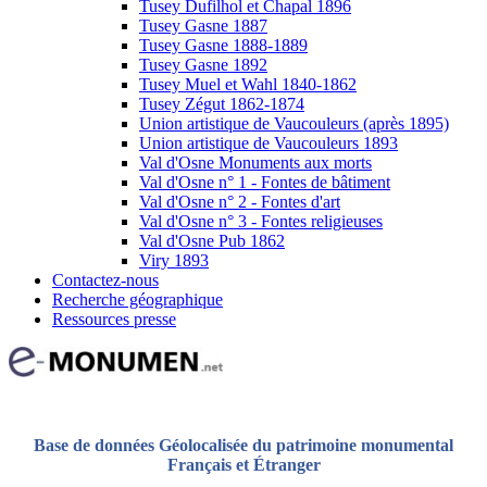
Tusey Dufilhol et Chapal 1896
Tusey Gasne 1887
Tusey Gasne 1888-1889
Tusey Gasne 1892
Tusey Muel et Wahl 1840-1862
Tusey Zégut 1862-1874
Union artistique de Vaucouleurs (après 1895)
Union artistique de Vaucouleurs 1893
Val d'Osne Monuments aux morts
Val d'Osne n° 1 - Fontes de bâtiment
Val d'Osne n° 2 - Fontes d'art
Val d'Osne n° 3 - Fontes religieuses
Val d'Osne Pub 1862
Viry 1893
Contactez-nous
Recherche géographique
Ressources presse
Base de données Géolocalisée du patrimoine monumental
Français et Étranger