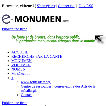
Bienvenue,
visiteur !
[
S'enregistrer
|
Connexion
]
Flux RSS
Publier une fiche
ACCUEIL
RECHERCHE PAR LA CARTE
MONUMEN
VOLUMEN
NOMEN
Ma sélection
+
www.fontesdart.org
Centre de ressources : conservatoire des Arts de la
métallurgie
Contact
Publier une fiche