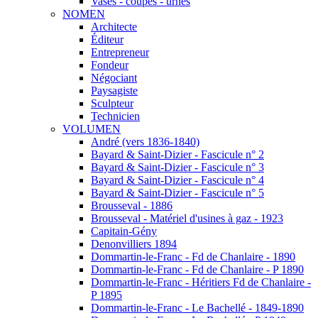
Vases - coupes - urnes
NOMEN
Architecte
Éditeur
Entrepreneur
Fondeur
Négociant
Paysagiste
Sculpteur
Technicien
VOLUMEN
André (vers 1836-1840)
Bayard & Saint-Dizier - Fascicule n° 2
Bayard & Saint-Dizier - Fascicule n° 3
Bayard & Saint-Dizier - Fascicule n° 4
Bayard & Saint-Dizier - Fascicule n° 5
Brousseval - 1886
Brousseval - Matériel d'usines à gaz - 1923
Capitain-Gény
Denonvilliers 1894
Dommartin-le-Franc - Fd de Chanlaire - 1890
Dommartin-le-Franc - Fd de Chanlaire - P 1890
Dommartin-le-Franc - Héritiers Fd de Chanlaire -
P 1895
Dommartin-le-Franc - Le Bachellé - 1849-1890