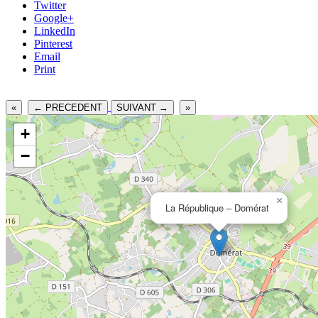
Twitter
Google+
LinkedIn
Pinterest
Email
Print
«
← PRECEDENT
SUIVANT →
»
+
−
×
La République – Domérat