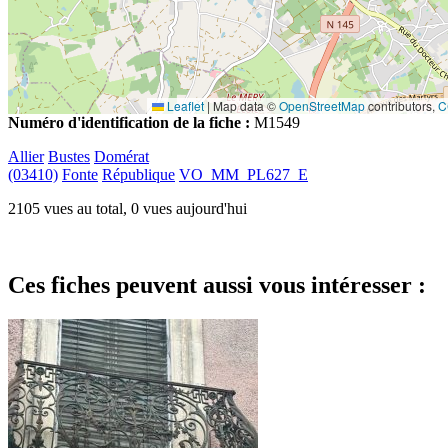
Leaflet
|
Map data ©
OpenStreetMap
contributors,
C
Numéro d'identification de la fiche :
M1549
Allier
Bustes
Domérat
(03410)
Fonte
République
VO_MM_PL627_E
2105 vues au total, 0 vues aujourd'hui
Ces fiches peuvent aussi vous intéresser :