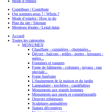
Mode d’emploi
Contribuer / Contribute
Qui sommes-nous ? / Whois ?
Mode d’emploi / How to do
Plan du site / Sitemap
Mentions légales / Legal datas
Accueil
Toutes les categories
MONUMEN
Chauffage - cuisinières - cheminées...
Décors - balcons - grilles - portes - kiosques -
métro...
Fontaines et vasques
Fonte de bâtiments - colonnes - tuyaux - eau
pluviale...
Fonte funéraire
L'équipement de la maison et du jardin
Lampadaire - torchères - candélabres
Monuments aux grands hommes
Monuments aux morts et commémoratifs
Oeuvres religieuses
Sculptures animalières
Statues décoratives