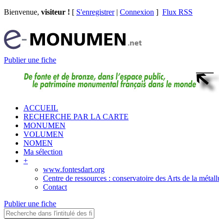
Bienvenue,
visiteur !
[
S'enregistrer
|
Connexion
]
Flux RSS
Publier une fiche
ACCUEIL
RECHERCHE PAR LA CARTE
MONUMEN
VOLUMEN
NOMEN
Ma sélection
+
www.fontesdart.org
Centre de ressources : conservatoire des Arts de la métall
Contact
Publier une fiche