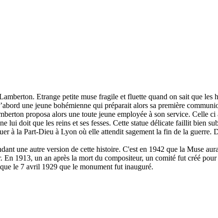
Lamberton. Etrange petite muse fragile et fluette quand on sait que les 
d’abord une jeune bohémienne qui préparait alors sa première communion. 
rton proposa alors une toute jeune employée à son service. Celle ci avai
ne lui doit que les reins et ses fesses. Cette statue délicate faillit bie
uer à la Part-Dieu à Lyon où elle attendit sagement la fin de la guerre. D
ant une autre version de cette histoire. C'est en 1942 que la Muse aur
r. En 1913, un an après la mort du compositeur, un comité fut créé pou
st que le 7 avril 1929 que le monument fut inauguré.