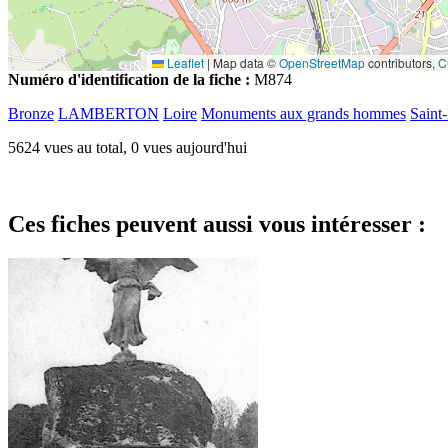
Leaflet
|
Map data ©
OpenStreetMap
contributors,
C
Numéro d'identification de la fiche :
M874
Bronze
LAMBERTON
Loire
Monuments aux grands hommes
Saint
5624 vues au total, 0 vues aujourd'hui
Ces fiches peuvent aussi vous intéresser :