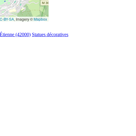
C-BY-SA
, Imagery ©
Mapbox
-Étienne (42000)
Statues décoratives