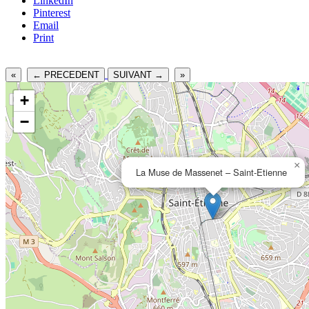
LinkedIn
Pinterest
Email
Print
«
← PRECEDENT
SUIVANT →
»
+
−
×
La Muse de Massenet – Saint-Etienne