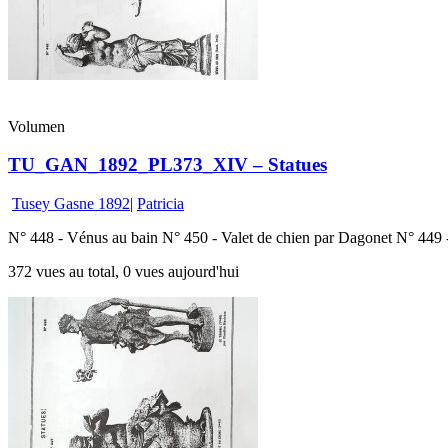
Volumen
TU_GAN_1892_PL373_XIV – Statues
Tusey Gasne 1892
|
Patricia
N° 448 - Vénus au bain N° 450 - Valet de chien par Dagonet N° 44
372 vues au total, 0 vues aujourd'hui