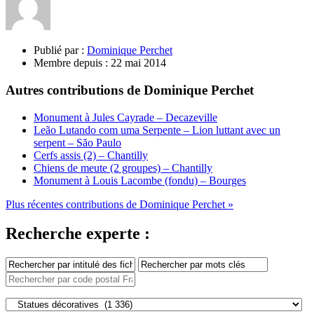
Publié par :
Dominique Perchet
Membre depuis :
22 mai 2014
Autres contributions de Dominique Perchet
Monument à Jules Cayrade – Decazeville
Leão Lutando com uma Serpente – Lion luttant avec un
serpent – São Paulo
Cerfs assis (2) – Chantilly
Chiens de meute (2 groupes) – Chantilly
Monument à Louis Lacombe (fondu) – Bourges
Plus récentes contributions de Dominique Perchet »
Recherche experte :