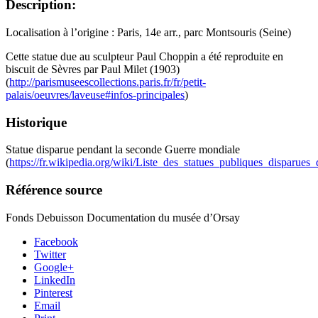
Description:
Localisation à l’origine : Paris, 14e arr., parc Montsouris (Seine)
Cette statue due au sculpteur Paul Choppin a été reproduite en
biscuit de Sèvres par Paul Milet (1903)
(
http://parismuseescollections.paris.fr/fr/petit-
palais/oeuvres/laveuse#infos-principales
)
Historique
Statue disparue pendant la seconde Guerre mondiale
(
https://fr.wikipedia.org/wiki/Liste_des_statues_publiques_disparue
Référence source
Fonds Debuisson Documentation du musée d’Orsay
Facebook
Twitter
Google+
LinkedIn
Pinterest
Email