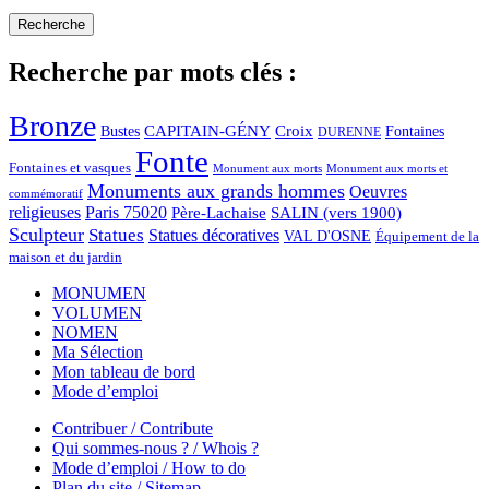
Recherche par mots clés :
Bronze
CAPITAIN-GÉNY
Bustes
Croix
Fontaines
DURENNE
Fonte
Fontaines et vasques
Monument aux morts et
Monument aux morts
Monuments aux grands hommes
Oeuvres
commémoratif
religieuses
Paris 75020
Père-Lachaise
SALIN (vers 1900)
Sculpteur
Statues
Statues décoratives
VAL D'OSNE
Équipement de la
maison et du jardin
MONUMEN
VOLUMEN
NOMEN
Ma Sélection
Mon tableau de bord
Mode d’emploi
Contribuer / Contribute
Qui sommes-nous ? / Whois ?
Mode d’emploi / How to do
Plan du site / Sitemap