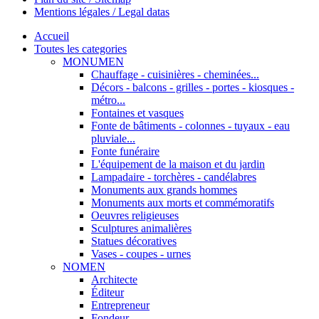
Mentions légales / Legal datas
Accueil
Toutes les categories
MONUMEN
Chauffage - cuisinières - cheminées...
Décors - balcons - grilles - portes - kiosques -
métro...
Fontaines et vasques
Fonte de bâtiments - colonnes - tuyaux - eau
pluviale...
Fonte funéraire
L'équipement de la maison et du jardin
Lampadaire - torchères - candélabres
Monuments aux grands hommes
Monuments aux morts et commémoratifs
Oeuvres religieuses
Sculptures animalières
Statues décoratives
Vases - coupes - urnes
NOMEN
Architecte
Éditeur
Entrepreneur
Fondeur