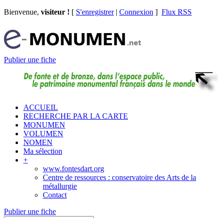
Bienvenue,
visiteur !
[
S'enregistrer
|
Connexion
]
Flux RSS
Publier une fiche
ACCUEIL
RECHERCHE PAR LA CARTE
MONUMEN
VOLUMEN
NOMEN
Ma sélection
+
www.fontesdart.org
Centre de ressources : conservatoire des Arts de la
métallurgie
Contact
Publier une fiche