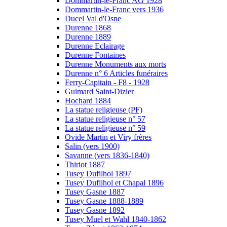
Dommartin-le-Franc AG 1928
Dommartin-le-Franc vers 1936
Ducel Val d'Osne
Durenne 1868
Durenne 1889
Durenne Eclairage
Durenne Fontaines
Durenne Monuments aux morts
Durenne n° 6 Articles funéraires
Ferry-Capitain - F8 - 1928
Guimard Saint-Dizier
Hochard 1884
La statue religieuse (PF)
La statue religieuse n° 57
La statue religieuse n° 59
Ovide Martin et Viry frères
Salin (vers 1900)
Savanne (vers 1836-1840)
Thiriot 1887
Tusey Dufilhol 1897
Tusey Dufilhol et Chapal 1896
Tusey Gasne 1887
Tusey Gasne 1888-1889
Tusey Gasne 1892
Tusey Muel et Wahl 1840-1862