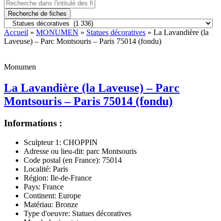
Recherche de fiches
Accueil
»
MONUMEN
»
Statues décoratives
» La Lavandière (la
Laveuse) – Parc Montsouris – Paris 75014 (fondu)
Monumen
La Lavandière (la Laveuse) – Parc
Montsouris – Paris 75014 (fondu)
Informations :
Sculpteur 1:
CHOPPIN
Adresse ou lieu-dit:
parc Montsouris
Code postal (en France):
75014
Localité:
Paris
Région:
Ile-de-France
Pays:
France
Continent:
Europe
Matériau:
Bronze
Type d'oeuvre:
Statues décoratives