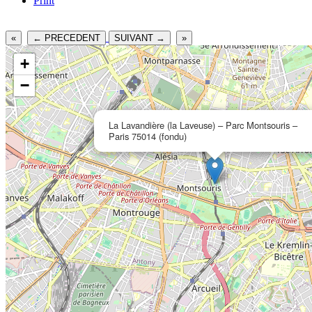
Print
«
← PRECEDENT
SUIVANT →
»
+
−
La Lavandière (la Laveuse) – Parc Montsouris –
Paris 75014 (fondu)