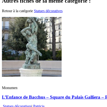
Autres fiches de la même catégorie :
Retour à la catégorie
Statues décoratives
Monumen
L’Enfance de Bacchus – Square du Palais Galliera – Pa
Statues décoratives
|
Patricia