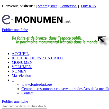
Bienvenue,
visiteur !
[
S'enregistrer
|
Connexion
]
Flux RSS
Publier une fiche
ACCUEIL
RECHERCHE PAR LA CARTE
MONUMEN
VOLUMEN
NOMEN
Ma sélection
+
www.fontesdart.org
Centre de ressources : conservatoire des Arts de la métall
Contact
Publier une fiche