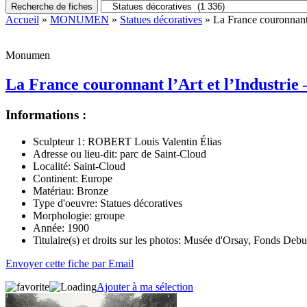
Recherche de fiches
Accueil
»
MONUMEN
»
Statues décoratives
» La France couronnant 
Monumen
La France couronnant l’Art et l’Industrie 
Informations :
Sculpteur 1:
ROBERT Louis Valentin Élias
Adresse ou lieu-dit:
parc de Saint-Cloud
Localité:
Saint-Cloud
Continent:
Europe
Matériau:
Bronze
Type d'oeuvre:
Statues décoratives
Morphologie:
groupe
Année:
1900
Titulaire(s) et droits sur les photos:
Musée d'Orsay, Fonds Debu
Envoyer cette fiche par Email
Ajouter à ma sélection