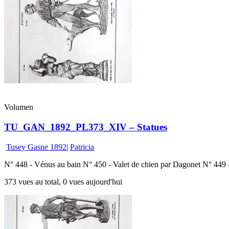
Volumen
TU_GAN_1892_PL373_XIV – Statues
Tusey Gasne 1892
|
Patricia
N° 448 - Vénus au bain N° 450 - Valet de chien par Dagonet N° 44
373 vues au total, 0 vues aujourd'hui