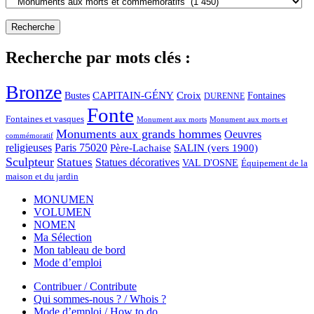
Recherche par mots clés :
Bronze
CAPITAIN-GÉNY
Bustes
Croix
Fontaines
DURENNE
Fonte
Fontaines et vasques
Monument aux morts et
Monument aux morts
Monuments aux grands hommes
Oeuvres
commémoratif
religieuses
Paris 75020
Père-Lachaise
SALIN (vers 1900)
Sculpteur
Statues
Statues décoratives
VAL D'OSNE
Équipement de la
maison et du jardin
MONUMEN
VOLUMEN
NOMEN
Ma Sélection
Mon tableau de bord
Mode d’emploi
Contribuer / Contribute
Qui sommes-nous ? / Whois ?
Mode d’emploi / How to do