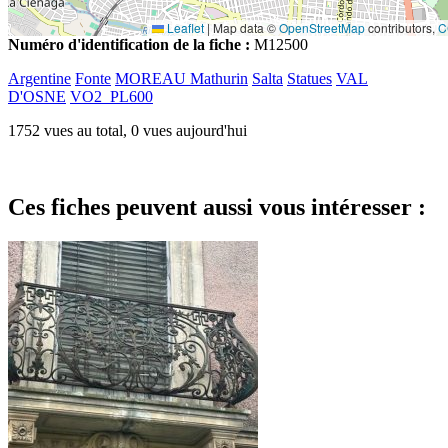
Leaflet
|
Map data ©
OpenStreetMap
contributors,
C
Numéro d'identification de la fiche :
M12500
Argentine
Fonte
MOREAU Mathurin
Salta
Statues
VAL
D'OSNE
VO2_PL600
1752 vues au total, 0 vues aujourd'hui
Ces fiches peuvent aussi vous intéresser :