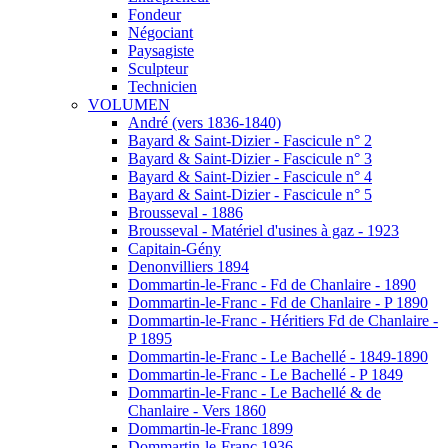
Fondeur
Négociant
Paysagiste
Sculpteur
Technicien
VOLUMEN
André (vers 1836-1840)
Bayard & Saint-Dizier - Fascicule n° 2
Bayard & Saint-Dizier - Fascicule n° 3
Bayard & Saint-Dizier - Fascicule n° 4
Bayard & Saint-Dizier - Fascicule n° 5
Brousseval - 1886
Brousseval - Matériel d'usines à gaz - 1923
Capitain-Gény
Denonvilliers 1894
Dommartin-le-Franc - Fd de Chanlaire - 1890
Dommartin-le-Franc - Fd de Chanlaire - P 1890
Dommartin-le-Franc - Héritiers Fd de Chanlaire -
P 1895
Dommartin-le-Franc - Le Bachellé - 1849-1890
Dommartin-le-Franc - Le Bachellé - P 1849
Dommartin-le-Franc - Le Bachellé & de
Chanlaire - Vers 1860
Dommartin-le-Franc 1899
Dommartin-le-Franc 1936