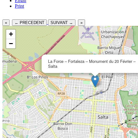
Email
Print
«
← PRECEDENT
SUIVANT →
»
+
−
La Force – Fortaleza – Monument du 20 Février –
Salta