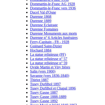
Dommartin-le-Franc AG 1928
Dommartin-le-Franc vers 1936
Ducel Val d'Osne
Durenne 1868
Durenne 1889
Durenne Eclairage
Durenne Fontaines
Durenne Monuments aux morts
Durenne n° 6 Articles funéraires
Ferry-Capitain - F8 - 1928
Guimard Saint-Dizier
Hochard 1884
La statue religieuse (PF)
La statue religieuse n° 57
La statue religieuse n° 59
Ovide Martin et Viry frères
Salin (vers 1900)
Savanne (vers 1836-1840)
Thiriot 1887
Tusey Dufilhol 1897
Tusey Dufilhol et Chapal 1896
Tusey Gasne 1887
Tusey Gasne 1888-1889
Tusey Gasne 1892