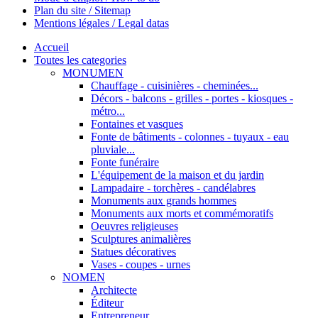
Plan du site / Sitemap
Mentions légales / Legal datas
Accueil
Toutes les categories
MONUMEN
Chauffage - cuisinières - cheminées...
Décors - balcons - grilles - portes - kiosques -
métro...
Fontaines et vasques
Fonte de bâtiments - colonnes - tuyaux - eau
pluviale...
Fonte funéraire
L'équipement de la maison et du jardin
Lampadaire - torchères - candélabres
Monuments aux grands hommes
Monuments aux morts et commémoratifs
Oeuvres religieuses
Sculptures animalières
Statues décoratives
Vases - coupes - urnes
NOMEN
Architecte
Éditeur
Entrepreneur