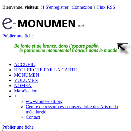
Bienvenue,
visiteur !
[
S'enregistrer
|
Connexion
]
Flux RSS
Publier une fiche
ACCUEIL
RECHERCHE PAR LA CARTE
MONUMEN
VOLUMEN
NOMEN
Ma sélection
+
www.fontesdart.org
Centre de ressources : conservatoire des Arts de la
métallurgie
Contact
Publier une fiche