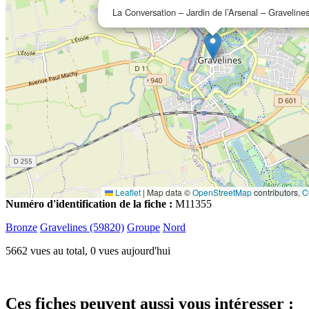
La Conversation – Jardin de l’Arsenal – Graveline
Leaflet
|
Map data ©
OpenStreetMap
contributors,
C
Numéro d'identification de la fiche :
M11355
Bronze
Gravelines (59820)
Groupe
Nord
5662 vues au total, 0 vues aujourd'hui
Ces fiches peuvent aussi vous intéresser :