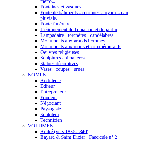
métro...
Fontaines et vasques
Fonte de bâtiments - colonnes - tuyaux - eau
pluviale...
Fonte funéraire
L'équipement de la maison et du jardin
Lampadaire - torchères - candélabres
Monuments aux grands hommes
Monuments aux morts et commémoratifs
Oeuvres religieuses
Sculptures animalières
Statues décoratives
Vases - coupes - urnes
NOMEN
Architecte
Éditeur
Entrepreneur
Fondeur
Négociant
Paysagiste
Sculpteur
Technicien
VOLUMEN
André (vers 1836-1840)
Bayard & Saint-Dizier - Fascicule n° 2