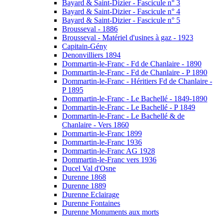
Bayard & Saint-Dizier - Fascicule n° 3
Bayard & Saint-Dizier - Fascicule n° 4
Bayard & Saint-Dizier - Fascicule n° 5
Brousseval - 1886
Brousseval - Matériel d'usines à gaz - 1923
Capitain-Gény
Denonvilliers 1894
Dommartin-le-Franc - Fd de Chanlaire - 1890
Dommartin-le-Franc - Fd de Chanlaire - P 1890
Dommartin-le-Franc - Héritiers Fd de Chanlaire -
P 1895
Dommartin-le-Franc - Le Bachellé - 1849-1890
Dommartin-le-Franc - Le Bachellé - P 1849
Dommartin-le-Franc - Le Bachellé & de
Chanlaire - Vers 1860
Dommartin-le-Franc 1899
Dommartin-le-Franc 1936
Dommartin-le-Franc AG 1928
Dommartin-le-Franc vers 1936
Ducel Val d'Osne
Durenne 1868
Durenne 1889
Durenne Eclairage
Durenne Fontaines
Durenne Monuments aux morts