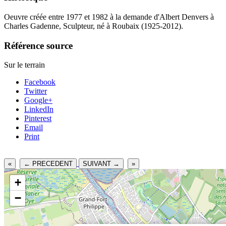
Oeuvre créée entre 1977 et 1982 à la demande d'Albert Denvers à
Charles Gadenne, Sculpteur, né à Roubaix (1925-2012).
Référence source
Sur le terrain
Facebook
Twitter
Google+
LinkedIn
Pinterest
Email
Print
«
← PRECEDENT
SUIVANT →
»
+
−