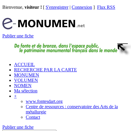
Bienvenue,
visiteur !
[
S'enregistrer
|
Connexion
]
Flux RSS
Publier une fiche
ACCUEIL
RECHERCHE PAR LA CARTE
MONUMEN
VOLUMEN
NOMEN
Ma sélection
+
www.fontesdart.org
Centre de ressources : conservatoire des Arts de la
métallurgie
Contact
Publier une fiche