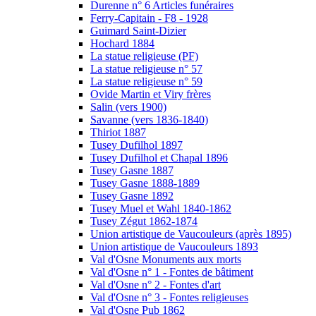
Durenne n° 6 Articles funéraires
Ferry-Capitain - F8 - 1928
Guimard Saint-Dizier
Hochard 1884
La statue religieuse (PF)
La statue religieuse n° 57
La statue religieuse n° 59
Ovide Martin et Viry frères
Salin (vers 1900)
Savanne (vers 1836-1840)
Thiriot 1887
Tusey Dufilhol 1897
Tusey Dufilhol et Chapal 1896
Tusey Gasne 1887
Tusey Gasne 1888-1889
Tusey Gasne 1892
Tusey Muel et Wahl 1840-1862
Tusey Zégut 1862-1874
Union artistique de Vaucouleurs (après 1895)
Union artistique de Vaucouleurs 1893
Val d'Osne Monuments aux morts
Val d'Osne n° 1 - Fontes de bâtiment
Val d'Osne n° 2 - Fontes d'art
Val d'Osne n° 3 - Fontes religieuses
Val d'Osne Pub 1862