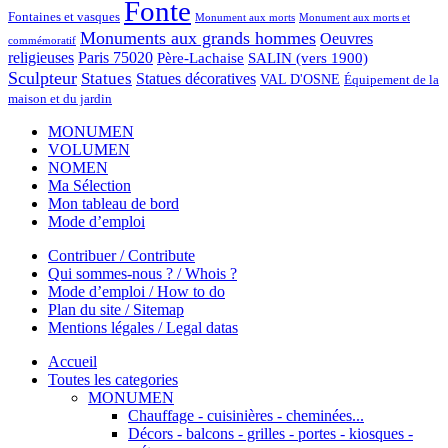
Fonte
Fontaines et vasques
Monument aux morts et
Monument aux morts
Monuments aux grands hommes
Oeuvres
commémoratif
religieuses
Paris 75020
Père-Lachaise
SALIN (vers 1900)
Sculpteur
Statues
Statues décoratives
VAL D'OSNE
Équipement de la
maison et du jardin
MONUMEN
VOLUMEN
NOMEN
Ma Sélection
Mon tableau de bord
Mode d’emploi
Contribuer / Contribute
Qui sommes-nous ? / Whois ?
Mode d’emploi / How to do
Plan du site / Sitemap
Mentions légales / Legal datas
Accueil
Toutes les categories
MONUMEN
Chauffage - cuisinières - cheminées...
Décors - balcons - grilles - portes - kiosques -