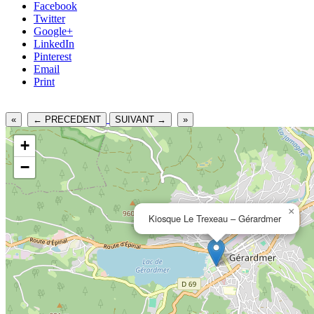
Facebook
Twitter
Google+
LinkedIn
Pinterest
Email
Print
«
← PRECEDENT
SUIVANT →
»
+
−
×
Kiosque Le Trexeau – Gérardmer