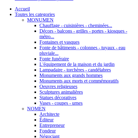
Accueil
Toutes les categories
MONUMEN
Chauffage - cuisinières - cheminées...
Décors - balcons - grilles - portes - kiosques -
métro...
Fontaines et vasques
Fonte de bâtiments - colonnes - tuyaux - eau
pluviale...
Fonte funéraire
L'équipement de la maison et du jardin
Lampadaire - torchères - candélabres
Monuments aux grands hommes
Monuments aux morts et commémoratifs
Oeuvres religieuses
Sculptures animalières
Statues décoratives
Vases - coupes - urnes
NOMEN
Architecte
Éditeur
Entrepreneur
Fondeur
Négociant