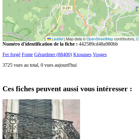
Leaflet
|
Map data ©
OpenStreetMap
contributors,
C
Numéro d'identification de la fiche :
442589cd48a980bb
Fer forgé
Fonte
Gérardmer (88400)
Kiosques
Vosges
3725 vues au total, 0 vues aujourd'hui
Ces fiches peuvent aussi vous intéresser :