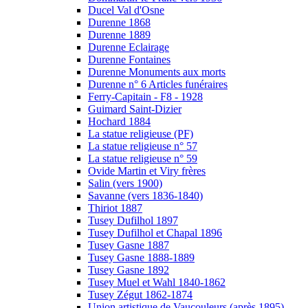
Ducel Val d'Osne
Durenne 1868
Durenne 1889
Durenne Eclairage
Durenne Fontaines
Durenne Monuments aux morts
Durenne n° 6 Articles funéraires
Ferry-Capitain - F8 - 1928
Guimard Saint-Dizier
Hochard 1884
La statue religieuse (PF)
La statue religieuse n° 57
La statue religieuse n° 59
Ovide Martin et Viry frères
Salin (vers 1900)
Savanne (vers 1836-1840)
Thiriot 1887
Tusey Dufilhol 1897
Tusey Dufilhol et Chapal 1896
Tusey Gasne 1887
Tusey Gasne 1888-1889
Tusey Gasne 1892
Tusey Muel et Wahl 1840-1862
Tusey Zégut 1862-1874
Union artistique de Vaucouleurs (après 1895)