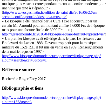
musique plus vaste et correspondant mieux au confort moderne pour
une ville qui tend à s’épanouir ».
(
http://www.vosgesmatin.fr/edition-de-saint-die/2016/06/22/un-
second-souffle-pour-le-kiosque-a-musique
)
« Le kiosque a été financé par la Cure Taxe et construit par un
certain Mr. Arnould pour un montant chiffré à 6000 Frs de l’époque
mais pour une facture finale de 8000 Frs… » (
http://gerardmerinfo.fr/2016/04/kiosque-square-briffaut-reprend-vie/
!
« Un premier kiosque avait été érigé dans le parc Le Tréxeau , au
Boulevard du Lac en 1888. Devenu trop petit pour la musique
militaire du 152e R.I., il fut mis en vente en 1909. Renseignements
de la mairie reçus en 1997 ».
http://www.kiosquesdumonde.net/coppermine/displayimage.php?
album=search&cat=0&pos=1
Référence source
Recherche Roger Facy 2017
Bibliographie et liens
http://www.kiosquesdumonde.net/coppermine/displayimage.php?
album=155&pos=8