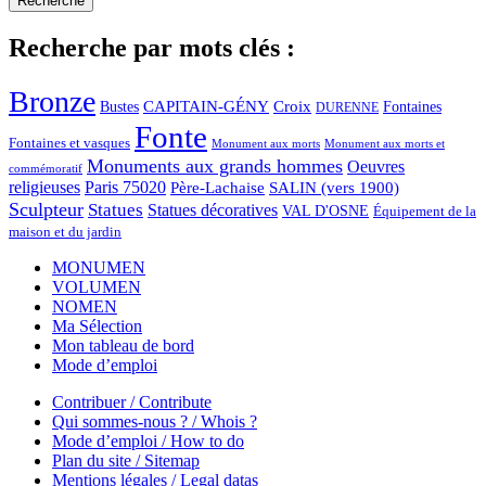
Recherche par mots clés :
Bronze
CAPITAIN-GÉNY
Bustes
Croix
Fontaines
DURENNE
Fonte
Fontaines et vasques
Monument aux morts et
Monument aux morts
Monuments aux grands hommes
Oeuvres
commémoratif
religieuses
Paris 75020
Père-Lachaise
SALIN (vers 1900)
Sculpteur
Statues
Statues décoratives
VAL D'OSNE
Équipement de la
maison et du jardin
MONUMEN
VOLUMEN
NOMEN
Ma Sélection
Mon tableau de bord
Mode d’emploi
Contribuer / Contribute
Qui sommes-nous ? / Whois ?
Mode d’emploi / How to do
Plan du site / Sitemap
Mentions légales / Legal datas