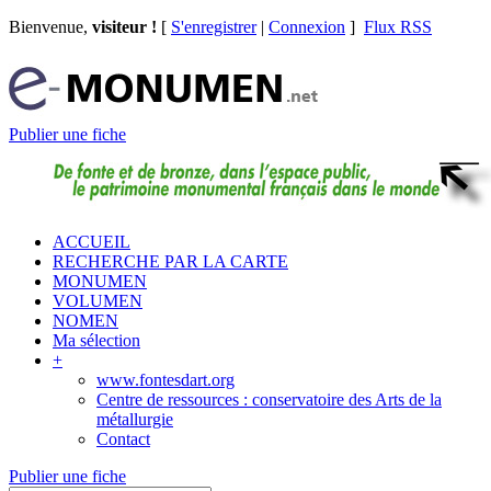
Bienvenue,
visiteur !
[
S'enregistrer
|
Connexion
]
Flux RSS
Publier une fiche
ACCUEIL
RECHERCHE PAR LA CARTE
MONUMEN
VOLUMEN
NOMEN
Ma sélection
+
www.fontesdart.org
Centre de ressources : conservatoire des Arts de la
métallurgie
Contact
Publier une fiche