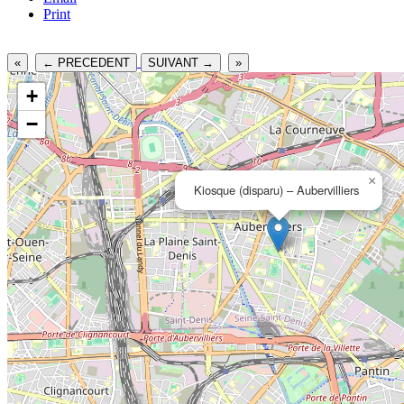
Print
«
← PRECEDENT
SUIVANT →
»
+
−
×
Kiosque (disparu) – Aubervilliers