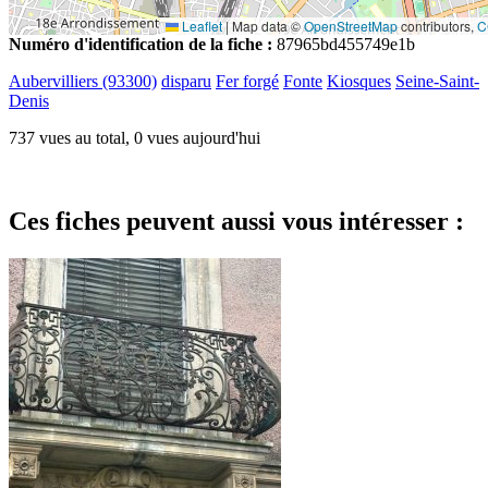
Leaflet
|
Map data ©
OpenStreetMap
contributors,
C
Numéro d'identification de la fiche :
87965bd455749e1b
Aubervilliers (93300)
disparu
Fer forgé
Fonte
Kiosques
Seine-Saint-
Denis
737 vues au total, 0 vues aujourd'hui
Ces fiches peuvent aussi vous intéresser :