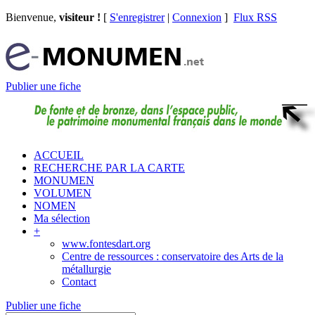
Bienvenue,
visiteur !
[
S'enregistrer
|
Connexion
]
Flux RSS
Publier une fiche
ACCUEIL
RECHERCHE PAR LA CARTE
MONUMEN
VOLUMEN
NOMEN
Ma sélection
+
www.fontesdart.org
Centre de ressources : conservatoire des Arts de la
métallurgie
Contact
Publier une fiche