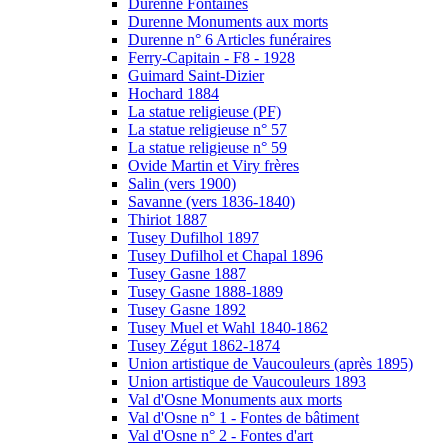
Durenne Fontaines
Durenne Monuments aux morts
Durenne n° 6 Articles funéraires
Ferry-Capitain - F8 - 1928
Guimard Saint-Dizier
Hochard 1884
La statue religieuse (PF)
La statue religieuse n° 57
La statue religieuse n° 59
Ovide Martin et Viry frères
Salin (vers 1900)
Savanne (vers 1836-1840)
Thiriot 1887
Tusey Dufilhol 1897
Tusey Dufilhol et Chapal 1896
Tusey Gasne 1887
Tusey Gasne 1888-1889
Tusey Gasne 1892
Tusey Muel et Wahl 1840-1862
Tusey Zégut 1862-1874
Union artistique de Vaucouleurs (après 1895)
Union artistique de Vaucouleurs 1893
Val d'Osne Monuments aux morts
Val d'Osne n° 1 - Fontes de bâtiment
Val d'Osne n° 2 - Fontes d'art