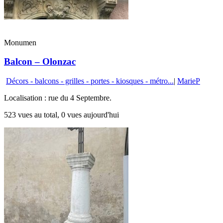
Monumen
Balcon – Olonzac
Décors - balcons - grilles - portes - kiosques - métro...
|
MarieP
Localisation : rue du 4 Septembre.
523 vues au total, 0 vues aujourd'hui