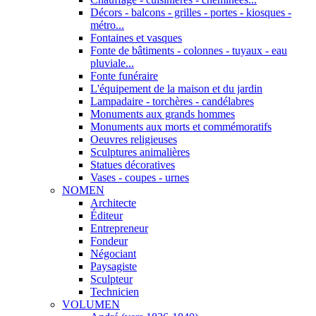
Décors - balcons - grilles - portes - kiosques -
métro...
Fontaines et vasques
Fonte de bâtiments - colonnes - tuyaux - eau
pluviale...
Fonte funéraire
L'équipement de la maison et du jardin
Lampadaire - torchères - candélabres
Monuments aux grands hommes
Monuments aux morts et commémoratifs
Oeuvres religieuses
Sculptures animalières
Statues décoratives
Vases - coupes - urnes
NOMEN
Architecte
Éditeur
Entrepreneur
Fondeur
Négociant
Paysagiste
Sculpteur
Technicien
VOLUMEN