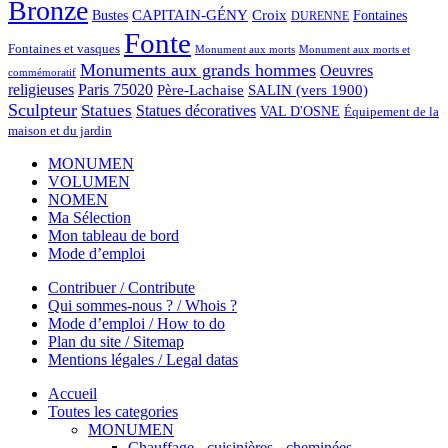
Bronze
CAPITAIN-GÉNY
Bustes
Croix
Fontaines
DURENNE
Fonte
Fontaines et vasques
Monument aux morts et
Monument aux morts
Monuments aux grands hommes
Oeuvres
commémoratif
religieuses
Paris 75020
Père-Lachaise
SALIN (vers 1900)
Sculpteur
Statues
Statues décoratives
VAL D'OSNE
Équipement de la
maison et du jardin
MONUMEN
VOLUMEN
NOMEN
Ma Sélection
Mon tableau de bord
Mode d’emploi
Contribuer / Contribute
Qui sommes-nous ? / Whois ?
Mode d’emploi / How to do
Plan du site / Sitemap
Mentions légales / Legal datas
Accueil
Toutes les categories
MONUMEN
Chauffage - cuisinières - cheminées...