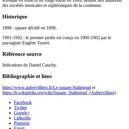
Kiosque en fonte et fer forgé édifié en 1899, destiné aux auditions
des sociétés musicales et orphéoniques de la commune.
Historique
1898 : square décidé en 1898.
1901-1902 : le premier jardin est conçu en 1900-1902 par le
paysagiste Eugène Touret.
Référence source
Indications de Daniel Cauchy.
Bibliographie et liens
https://www.aubervilliers.fr/Le-square-Stalingrad
et
https://fr.wikipedia.org/wiki/Square_Stalingrad_(Aubervilliers)
Facebook
Twitter
Google+
LinkedIn
Pinterest
Email