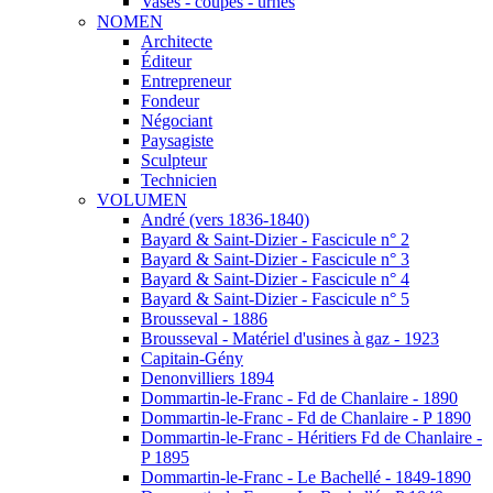
Vases - coupes - urnes
NOMEN
Architecte
Éditeur
Entrepreneur
Fondeur
Négociant
Paysagiste
Sculpteur
Technicien
VOLUMEN
André (vers 1836-1840)
Bayard & Saint-Dizier - Fascicule n° 2
Bayard & Saint-Dizier - Fascicule n° 3
Bayard & Saint-Dizier - Fascicule n° 4
Bayard & Saint-Dizier - Fascicule n° 5
Brousseval - 1886
Brousseval - Matériel d'usines à gaz - 1923
Capitain-Gény
Denonvilliers 1894
Dommartin-le-Franc - Fd de Chanlaire - 1890
Dommartin-le-Franc - Fd de Chanlaire - P 1890
Dommartin-le-Franc - Héritiers Fd de Chanlaire -
P 1895
Dommartin-le-Franc - Le Bachellé - 1849-1890