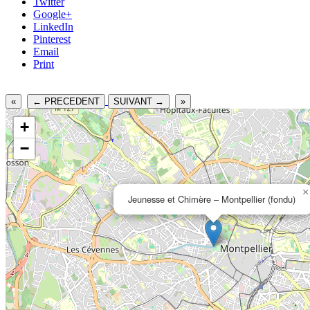
Twitter
Google+
LinkedIn
Pinterest
Email
Print
«
← PRECEDENT
SUIVANT →
»
+
−
×
Jeunesse et Chimère – Montpellier (fondu)