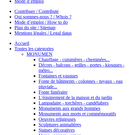
Mode d’emploi
Contribuer / Contribute
Qui sommes-nous ? / Whois ?
Mode d’emploi / How to do
Plan du site / Sitemap
Mentions légales / Legal datas
Accueil
Toutes les categories
MONUMEN
Chauffage - cuisinières - cheminées...
Décors - balcons - grilles - portes - kiosques -
métro...
Fontaines et vasques
Fonte de bâtiments - colonnes - tuyaux - eau
pluviale...
Fonte funéraire
L'équipement de la maison et du jardin
Lampadaire - torchères - candélabres
Monuments aux grands hommes
Monuments aux morts et commémoratifs
Oeuvres religieuses
Sculptures animalières
Statues décoratives