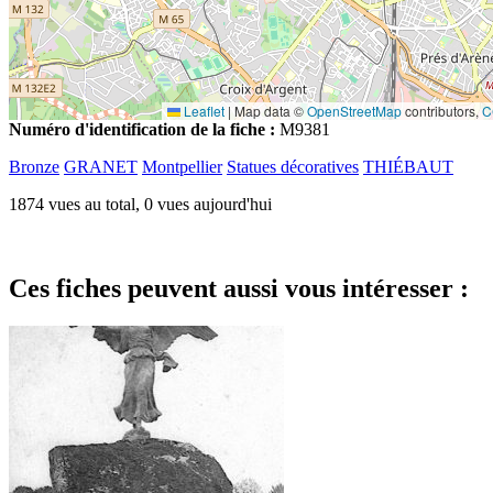
Leaflet
|
Map data ©
OpenStreetMap
contributors,
C
Numéro d'identification de la fiche :
M9381
Bronze
GRANET
Montpellier
Statues décoratives
THIÉBAUT
1874 vues au total, 0 vues aujourd'hui
Ces fiches peuvent aussi vous intéresser :