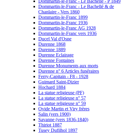
Dommartin-le-Franc - Le Bachellé - P 1849
Dommartin-le-Franc - Le Bachellé & de
Chanlaire - Vers 1860
Dommartin-le-Franc 1899
Dommartin-le-Franc 1936
Dommartin-le-Franc AG 1928
Dommartin-le-Franc vers 1936
Ducel Val d'Osne
Durenne 1868
Durenne 1889
Durenne Eclairage
Durenne Fontaines
Durenne Monuments aux morts
Durenne n° 6 Articles funéraires
Ferry-Capitain - F8 - 1928
Guimard Saint-Dizier
Hochard 1884
La statue religieuse (PF)
La statue religieuse n° 57
La statue religieuse n° 59
Ovide Martin et Viry frères
Salin (vers 1900)
Savanne (vers 1836-1840)
Thiriot 1887
Tusey Dufilhol 1897