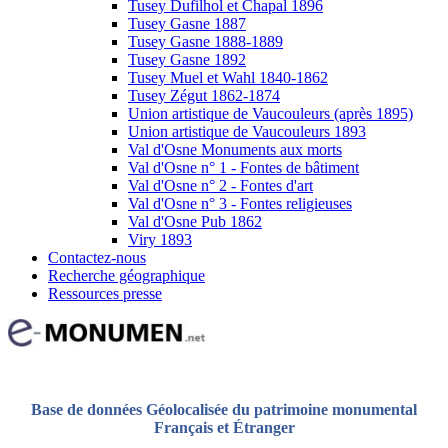
Tusey Dufilhol et Chapal 1896
Tusey Gasne 1887
Tusey Gasne 1888-1889
Tusey Gasne 1892
Tusey Muel et Wahl 1840-1862
Tusey Zégut 1862-1874
Union artistique de Vaucouleurs (après 1895)
Union artistique de Vaucouleurs 1893
Val d'Osne Monuments aux morts
Val d'Osne n° 1 - Fontes de bâtiment
Val d'Osne n° 2 - Fontes d'art
Val d'Osne n° 3 - Fontes religieuses
Val d'Osne Pub 1862
Viry 1893
Contactez-nous
Recherche géographique
Ressources presse
Base de données Géolocalisée du patrimoine monumental
Français et Étranger