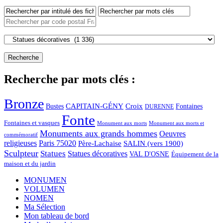
Recherche par mots clés :
Bronze
CAPITAIN-GÉNY
Bustes
Croix
Fontaines
DURENNE
Fonte
Fontaines et vasques
Monument aux morts et
Monument aux morts
Monuments aux grands hommes
Oeuvres
commémoratif
religieuses
Paris 75020
Père-Lachaise
SALIN (vers 1900)
Sculpteur
Statues
Statues décoratives
VAL D'OSNE
Équipement de la
maison et du jardin
MONUMEN
VOLUMEN
NOMEN
Ma Sélection
Mon tableau de bord