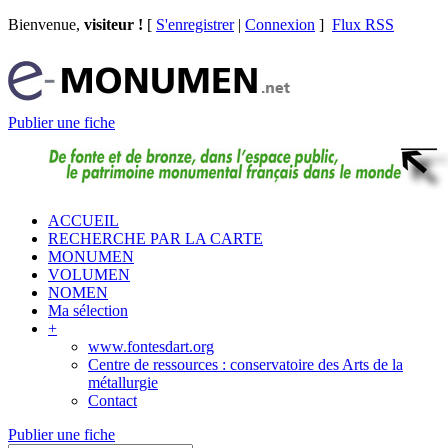
Bienvenue,
visiteur !
[
S'enregistrer
|
Connexion
]
Flux RSS
Publier une fiche
ACCUEIL
RECHERCHE PAR LA CARTE
MONUMEN
VOLUMEN
NOMEN
Ma sélection
+
www.fontesdart.org
Centre de ressources : conservatoire des Arts de la
métallurgie
Contact
Publier une fiche