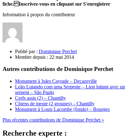
fiche. Inscrivez-vous en cliquant sur S'enregistrer
Information à propos du contributeur
Publié par :
Dominique Perchet
Membre depuis :
22 mai 2014
Autres contributions de Dominique Perchet
Monument à Jules Cayrade – Decazeville
Leão Lutando com uma Serpente – Lion luttant avec un
serpent – São Paulo
Cerfs assis (2) – Chantilly
Chiens de meute (2 groupes) – Chantilly
Monument à Louis Lacombe (fondu) – Bourges
Plus récentes contributions de Dominique Perchet »
Recherche experte :