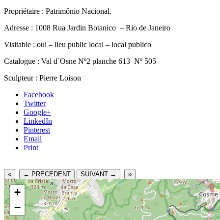
Propriétaire : Patrimônio Nacional.
Adresse : 1008 Rua Jardin Botanico – Rio de Janeiro
Visitable : oui – lieu public local – local publico
Catalogue : Val d´Osne Nº2 planche 613 Nº 505
Sculpteur : Pierre Loison
Facebook
Twitter
Google+
LinkedIn
Pinterest
Email
Print
«
← PRECEDENT
SUIVANT →
»
+
−