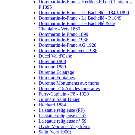
Dommartin-le-Franc - Héritiers Fd de Chanlaire -
P 1895
Dommartin-le-Franc - Le Bachellé - 1849-1890
Dommartin-le-Franc - Le Bachellé - P 1849
Dommartin-le-Franc - Le Bachellé & de
Chanlaire - Vers 1860
Dommartin-le-Franc 1899
Dommartin-le-Franc 1936
Dommartin-le-Franc AG 1928
Dommartin-le-Franc vers 1936
Ducel Val d'Osne
Durenne 1868
Durenne 1889
Durenne Eclairage
Durenne Fontaines
Durenne Monuments aux morts
Durenne n° 6 Articles funéraires
Ferry-Capitain - F8 - 1928
Guimard Saint-Dizier
Hochard 1884
La statue religieuse (PF)
La statue religieuse n° 57
La statue religieuse n° 59
Ovide Martin et Viry frères
Salin (vers 1900)