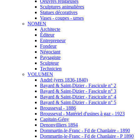
Oeuvres religieuses
Sculptures animalières
Statues décoratives
Vases - coupes - urnes
NOMEN
Architecte
Éditeur
Entrepreneur
Fondeur
Négociant
Paysagiste
Sculpteur
Technicien
VOLUMEN
André (vers 1836-1840)
Bayard & Saint-Dizier - Fascicule n° 2
Bayard & Saint-Dizier - Fascicule n° 3
Bayard & Saint-Dizier - Fascicule n° 4
Bayard & Saint-Dizier - Fascicule n° 5
Brousseval - 1886
Brousseval - Matériel d'usines à gaz - 1923
Capitain-Gény
Denonvilliers 1894
Dommartin-le-Franc - Fd de Chanlaire - 1890
Dommartin-le-Franc - Fd de Chanlaire - P 1890