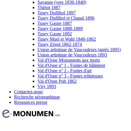
Savanne (vers 1836-1840)
Thiriot 1887
Tusey Dufilhol 1897
Tusey Dufilhol et Chapal 1896
Tusey Gasne 1887
Tusey Gasne 1888-1889
Tusey Gasne 1892
Tusey Muel et Wahl 1840-1862
Tusey Zégut 1862-1874
Union artistique de Vaucouleurs (après 1895)
Union artistique de Vaucouleurs 1893
Val d'Osne Monuments aux morts
Val d'Osne n° 1 - Fontes de bâtiment
Val d'Osne n° 2 - Fontes d'art
Val d'Osne n° 3 - Fontes religieuses
Val d'Osne Pub 1862
Viry 1893
Contactez-nous
Recherche géographique
Ressources presse