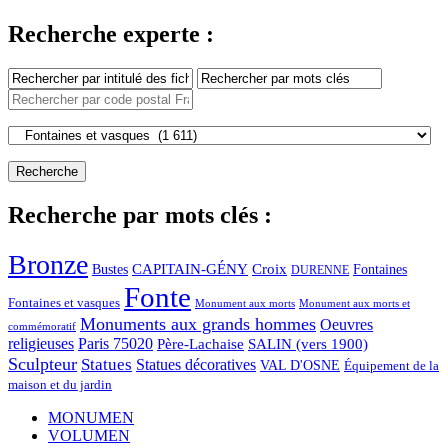
Recherche experte :
Recherche par mots clés :
Bronze
CAPITAIN-GÉNY
Bustes
Croix
Fontaines
DURENNE
Fonte
Fontaines et vasques
Monument aux morts et
Monument aux morts
Monuments aux grands hommes
Oeuvres
commémoratif
religieuses
Paris 75020
Père-Lachaise
SALIN (vers 1900)
Sculpteur
Statues
Statues décoratives
VAL D'OSNE
Équipement de la
maison et du jardin
MONUMEN
VOLUMEN