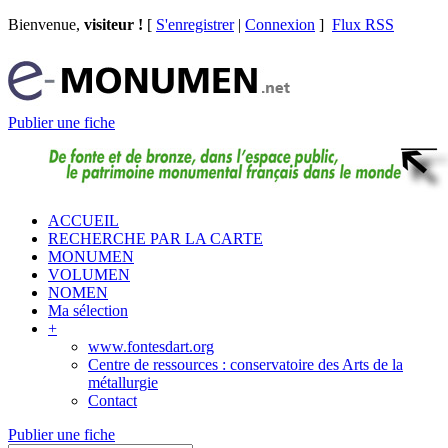
Bienvenue,
visiteur !
[
S'enregistrer
|
Connexion
]
Flux RSS
Publier une fiche
ACCUEIL
RECHERCHE PAR LA CARTE
MONUMEN
VOLUMEN
NOMEN
Ma sélection
+
www.fontesdart.org
Centre de ressources : conservatoire des Arts de la
métallurgie
Contact
Publier une fiche