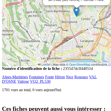
Leaflet
|
Map data ©
OpenStreetMap
contributors,
C
Numéro d'identification de la fiche :
235547dcff44051d
Alpes-Maritimes
Fontaines
Fonte
Héron
Nice
Roseaux
VAL
D'OSNE
Valrose
VO2_PL530
1701 vues au total, 0 vues aujourd'hui
Ces fiches peuvent aussi vous intéresser :