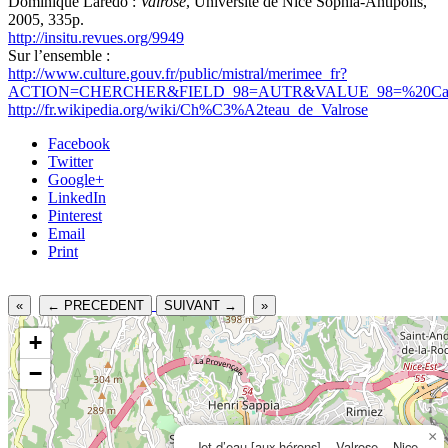
Dominique Laredo :
Valrose
, Université de Nice Sophia-Antipolis,
2005, 335p.
http://insitu.revues.org/9949
Sur l’ensemble :
http://www.culture.gouv.fr/public/mistral/merimee_fr?
ACTION=CHERCHER&FIELD_98=AUTR&VALUE_98=%20Carl
http://fr.wikipedia.org/wiki/Ch%C3%A2teau_de_Valrose
Facebook
Twitter
Google+
LinkedIn
Pinterest
Email
Print
«
← PRECEDENT
SUIVANT →
»
+
−
×
Jet d’eau [aux hérons] – Valrose – Nice