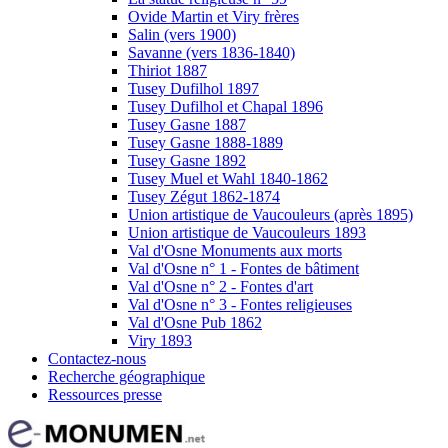
Ovide Martin et Viry frères
Salin (vers 1900)
Savanne (vers 1836-1840)
Thiriot 1887
Tusey Dufilhol 1897
Tusey Dufilhol et Chapal 1896
Tusey Gasne 1887
Tusey Gasne 1888-1889
Tusey Gasne 1892
Tusey Muel et Wahl 1840-1862
Tusey Zégut 1862-1874
Union artistique de Vaucouleurs (après 1895)
Union artistique de Vaucouleurs 1893
Val d'Osne Monuments aux morts
Val d'Osne n° 1 - Fontes de bâtiment
Val d'Osne n° 2 - Fontes d'art
Val d'Osne n° 3 - Fontes religieuses
Val d'Osne Pub 1862
Viry 1893
Contactez-nous
Recherche géographique
Ressources presse