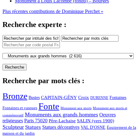
Monument à Louis Lacombe (fondu) – Bourges
Plus récentes contributions de Dominique Perchet »
Recherche experte :
Recherche par mots clés :
Bronze
CAPITAIN-GÉNY
Bustes
Croix
Fontaines
DURENNE
Fonte
Fontaines et vasques
Monument aux morts et
Monument aux morts
Monuments aux grands hommes
Oeuvres
commémoratif
religieuses
Paris 75020
Père-Lachaise
SALIN (vers 1900)
Sculpteur
Statues
Statues décoratives
VAL D'OSNE
Équipement de la
maison et du jardin