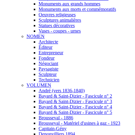
Monuments aux grands hommes
Monuments aux morts et commémoratifs
Oeuvres religieuses
Sculptures animalières
Statues décoratives
Vases - coupes - urnes
NOMEN
Architecte
Éditeur
Entrepreneur
Fondeur
Négociant
Paysagiste
Sculpteur
Technicien
VOLUMEN
André (vers 1836-1840)
Bayard & Saint-Dizier - Fascicule n° 2
Bayard & Saint-Dizier - Fascicule n° 3
Bayard & Saint-Dizier - Fascicule n° 4
Bayard & Saint-Dizier - Fascicule n° 5
Brousseval - 1886
Brousseval - Matériel d'usines à gaz - 1923
Capitain-Gény
Denonvilliers 1894