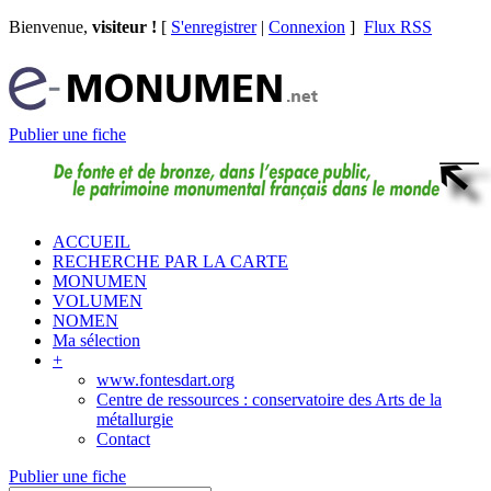
Bienvenue,
visiteur !
[
S'enregistrer
|
Connexion
]
Flux RSS
Publier une fiche
ACCUEIL
RECHERCHE PAR LA CARTE
MONUMEN
VOLUMEN
NOMEN
Ma sélection
+
www.fontesdart.org
Centre de ressources : conservatoire des Arts de la
métallurgie
Contact
Publier une fiche