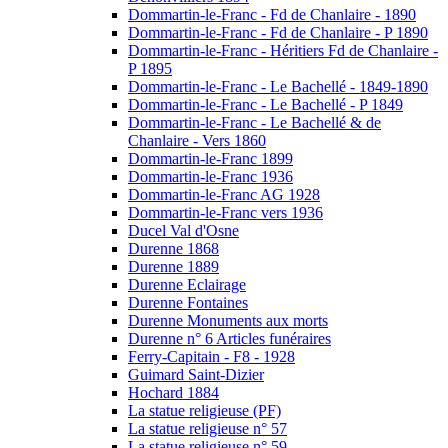
Dommartin-le-Franc - Fd de Chanlaire - 1890
Dommartin-le-Franc - Fd de Chanlaire - P 1890
Dommartin-le-Franc - Héritiers Fd de Chanlaire -
P 1895
Dommartin-le-Franc - Le Bachellé - 1849-1890
Dommartin-le-Franc - Le Bachellé - P 1849
Dommartin-le-Franc - Le Bachellé & de
Chanlaire - Vers 1860
Dommartin-le-Franc 1899
Dommartin-le-Franc 1936
Dommartin-le-Franc AG 1928
Dommartin-le-Franc vers 1936
Ducel Val d'Osne
Durenne 1868
Durenne 1889
Durenne Eclairage
Durenne Fontaines
Durenne Monuments aux morts
Durenne n° 6 Articles funéraires
Ferry-Capitain - F8 - 1928
Guimard Saint-Dizier
Hochard 1884
La statue religieuse (PF)
La statue religieuse n° 57
La statue religieuse n° 59