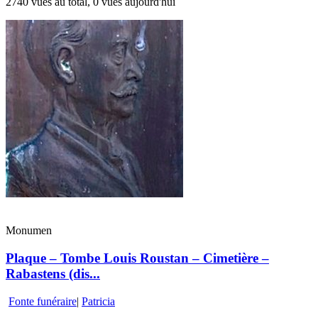
2740 vues au total, 0 vues aujourd'hui
Monumen
Plaque – Tombe Louis Roustan – Cimetière –
Rabastens (dis...
Fonte funéraire
|
Patricia