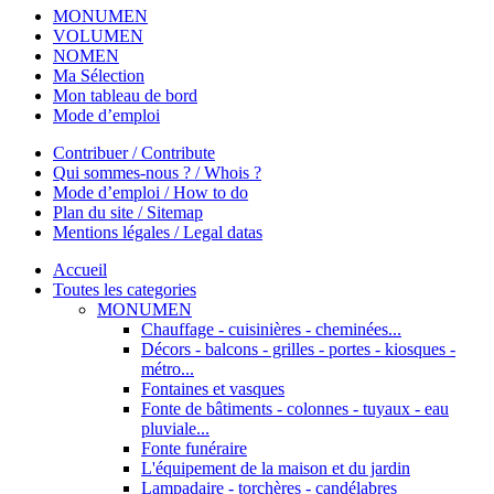
MONUMEN
VOLUMEN
NOMEN
Ma Sélection
Mon tableau de bord
Mode d’emploi
Contribuer / Contribute
Qui sommes-nous ? / Whois ?
Mode d’emploi / How to do
Plan du site / Sitemap
Mentions légales / Legal datas
Accueil
Toutes les categories
MONUMEN
Chauffage - cuisinières - cheminées...
Décors - balcons - grilles - portes - kiosques -
métro...
Fontaines et vasques
Fonte de bâtiments - colonnes - tuyaux - eau
pluviale...
Fonte funéraire
L'équipement de la maison et du jardin
Lampadaire - torchères - candélabres