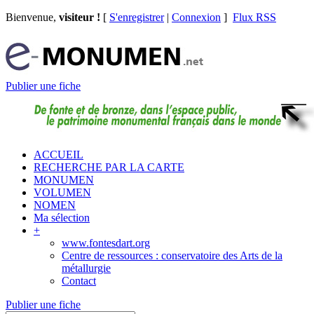
Bienvenue,
visiteur !
[
S'enregistrer
|
Connexion
]
Flux RSS
Publier une fiche
ACCUEIL
RECHERCHE PAR LA CARTE
MONUMEN
VOLUMEN
NOMEN
Ma sélection
+
www.fontesdart.org
Centre de ressources : conservatoire des Arts de la
métallurgie
Contact
Publier une fiche