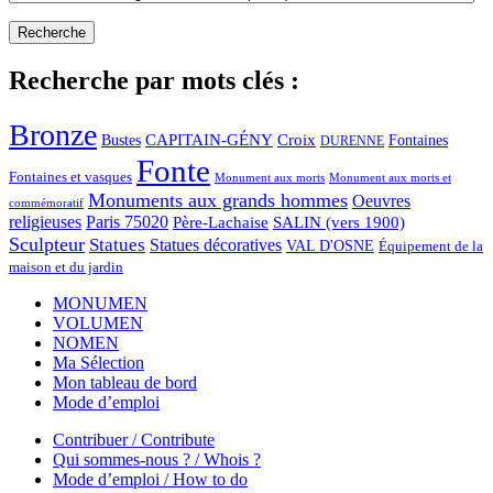
Recherche par mots clés :
Bronze
CAPITAIN-GÉNY
Bustes
Croix
Fontaines
DURENNE
Fonte
Fontaines et vasques
Monument aux morts et
Monument aux morts
Monuments aux grands hommes
Oeuvres
commémoratif
religieuses
Paris 75020
Père-Lachaise
SALIN (vers 1900)
Sculpteur
Statues
Statues décoratives
VAL D'OSNE
Équipement de la
maison et du jardin
MONUMEN
VOLUMEN
NOMEN
Ma Sélection
Mon tableau de bord
Mode d’emploi
Contribuer / Contribute
Qui sommes-nous ? / Whois ?
Mode d’emploi / How to do