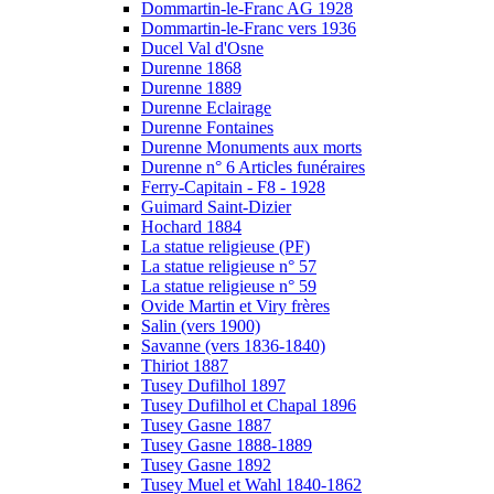
Dommartin-le-Franc AG 1928
Dommartin-le-Franc vers 1936
Ducel Val d'Osne
Durenne 1868
Durenne 1889
Durenne Eclairage
Durenne Fontaines
Durenne Monuments aux morts
Durenne n° 6 Articles funéraires
Ferry-Capitain - F8 - 1928
Guimard Saint-Dizier
Hochard 1884
La statue religieuse (PF)
La statue religieuse n° 57
La statue religieuse n° 59
Ovide Martin et Viry frères
Salin (vers 1900)
Savanne (vers 1836-1840)
Thiriot 1887
Tusey Dufilhol 1897
Tusey Dufilhol et Chapal 1896
Tusey Gasne 1887
Tusey Gasne 1888-1889
Tusey Gasne 1892
Tusey Muel et Wahl 1840-1862