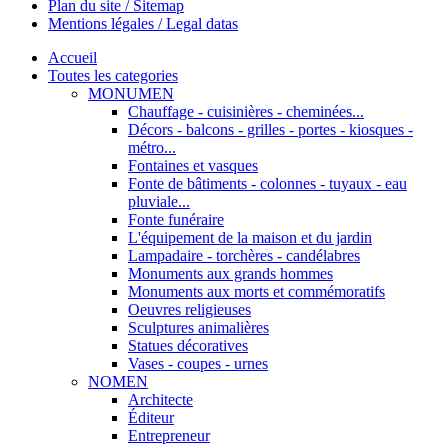
Plan du site / Sitemap
Mentions légales / Legal datas
Accueil
Toutes les categories
MONUMEN
Chauffage - cuisinières - cheminées...
Décors - balcons - grilles - portes - kiosques -
métro...
Fontaines et vasques
Fonte de bâtiments - colonnes - tuyaux - eau
pluviale...
Fonte funéraire
L'équipement de la maison et du jardin
Lampadaire - torchères - candélabres
Monuments aux grands hommes
Monuments aux morts et commémoratifs
Oeuvres religieuses
Sculptures animalières
Statues décoratives
Vases - coupes - urnes
NOMEN
Architecte
Éditeur
Entrepreneur