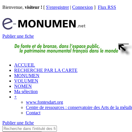
Bienvenue,
visiteur !
[
S'enregistrer
|
Connexion
]
Flux RSS
Publier une fiche
ACCUEIL
RECHERCHE PAR LA CARTE
MONUMEN
VOLUMEN
NOMEN
Ma sélection
+
www.fontesdart.org
Centre de ressources : conservatoire des Arts de la métall
Contact
Publier une fiche