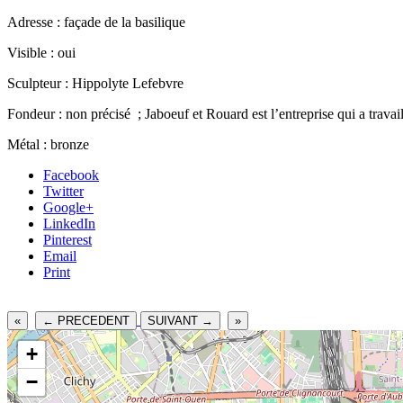
Adresse : façade de la basilique
Visible : oui
Sculpteur : Hippolyte Lefebvre
Fondeur : non précisé ; Jaboeuf et Rouard est l’entreprise qui a travai
Métal : bronze
Facebook
Twitter
Google+
LinkedIn
Pinterest
Email
Print
«
← PRECEDENT
SUIVANT →
»
+
−