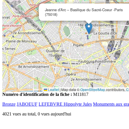
Jeanne d’Arc – Basilique du Sacré-Coeur -Paris
(75018)
Leaflet
|
Map data ©
OpenStreetMap
contributors,
C
Numéro d'identification de la fiche :
M11817
Bronze
JABOEUF
LEFEBVRE Hippolyte Jules
Monuments aux gr
4021 vues au total, 0 vues aujourd'hui