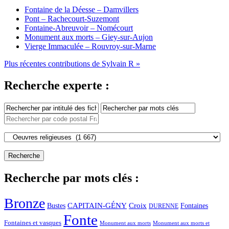
Fontaine de la Déesse – Damvillers
Pont – Rachecourt-Suzemont
Fontaine-Abreuvoir – Nomécourt
Monument aux morts – Giey-sur-Aujon
Vierge Immaculée – Rouvroy-sur-Marne
Plus récentes contributions de Sylvain R »
Recherche experte :
Recherche par mots clés :
Bronze
CAPITAIN-GÉNY
Bustes
Croix
Fontaines
DURENNE
Fonte
Fontaines et vasques
Monument aux morts et
Monument aux morts