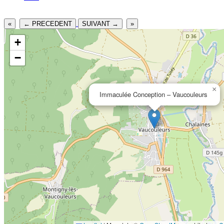
«
← PRECEDENT
SUIVANT →
»
+
−
×
Immaculée Conception – Vaucouleurs