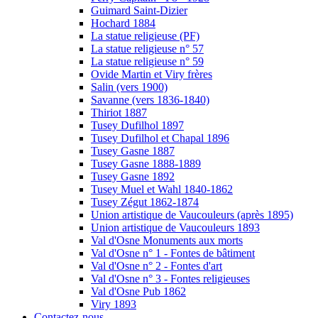
Guimard Saint-Dizier
Hochard 1884
La statue religieuse (PF)
La statue religieuse n° 57
La statue religieuse n° 59
Ovide Martin et Viry frères
Salin (vers 1900)
Savanne (vers 1836-1840)
Thiriot 1887
Tusey Dufilhol 1897
Tusey Dufilhol et Chapal 1896
Tusey Gasne 1887
Tusey Gasne 1888-1889
Tusey Gasne 1892
Tusey Muel et Wahl 1840-1862
Tusey Zégut 1862-1874
Union artistique de Vaucouleurs (après 1895)
Union artistique de Vaucouleurs 1893
Val d'Osne Monuments aux morts
Val d'Osne n° 1 - Fontes de bâtiment
Val d'Osne n° 2 - Fontes d'art
Val d'Osne n° 3 - Fontes religieuses
Val d'Osne Pub 1862
Viry 1893
Contactez-nous