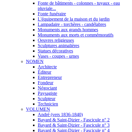
Fonte de bâtiments - colonnes - tuyaux - eau
pluviale...
Fonte funéraire
L'équipement de la maison et du jardin
Lampadaire - torchères - candélabres
Monuments aux grands hommes
Monuments aux morts et commémoratifs
Oeuvres religieuses
Sculptures animalières
Statues décoratives
Vases - coupes - urnes
NOMEN
Architecte
Éditeur
Entrepreneur
Fondeur
Négociant
Paysagiste
Sculpteur
Technicien
VOLUMEN
André (vers 1836-1840)
Bayard & Saint-Dizier - Fascicule n° 2
Bayard & Saint-Dizier - Fascicule n° 3
Bayard & Saint-Dizier - Fascicule n° 4