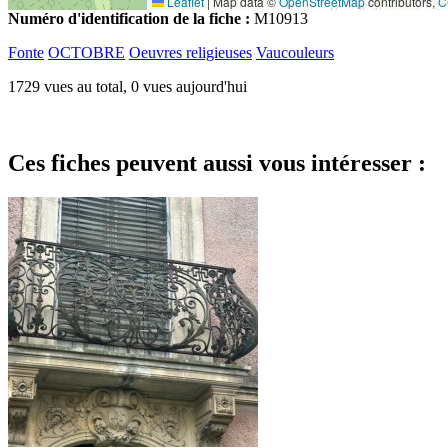
Leaflet
|
Map data ©
OpenStreetMap
contributors,
C
Numéro d'identification de la fiche :
M10913
Fonte
OCTOBRE
Oeuvres religieuses
Vaucouleurs
1729 vues au total, 0 vues aujourd'hui
Ces fiches peuvent aussi vous intéresser :