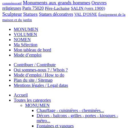
Monuments aux grands hommes
Oeuvres
commémoratif
religieuses
Paris 75020
Père-Lachaise
SALIN (vers 1900)
Sculpteur
Statues
Statues décoratives
VAL D'OSNE
Équipement de la
maison et du jardin
MONUMEN
VOLUMEN
NOMEN
Ma Sélection
Mon tableau de bord
Mode d’emploi
Contribuer / Contribute
Qui sommes-nous ? / Whois ?
Mode d’emploi / How to do
Plan du site / Sitemap
Mentions légales / Legal datas
Accueil
Toutes les categories
MONUMEN
Chauffage - cuisinières - cheminées...
Décors - balcons - grilles - portes - kiosques -
métro...
Fontaines et vasques