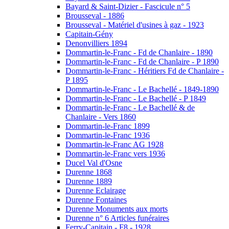
Bayard & Saint-Dizier - Fascicule n° 5
Brousseval - 1886
Brousseval - Matériel d'usines à gaz - 1923
Capitain-Gény
Denonvilliers 1894
Dommartin-le-Franc - Fd de Chanlaire - 1890
Dommartin-le-Franc - Fd de Chanlaire - P 1890
Dommartin-le-Franc - Héritiers Fd de Chanlaire -
P 1895
Dommartin-le-Franc - Le Bachellé - 1849-1890
Dommartin-le-Franc - Le Bachellé - P 1849
Dommartin-le-Franc - Le Bachellé & de
Chanlaire - Vers 1860
Dommartin-le-Franc 1899
Dommartin-le-Franc 1936
Dommartin-le-Franc AG 1928
Dommartin-le-Franc vers 1936
Ducel Val d'Osne
Durenne 1868
Durenne 1889
Durenne Eclairage
Durenne Fontaines
Durenne Monuments aux morts
Durenne n° 6 Articles funéraires
Ferry-Capitain - F8 - 1928