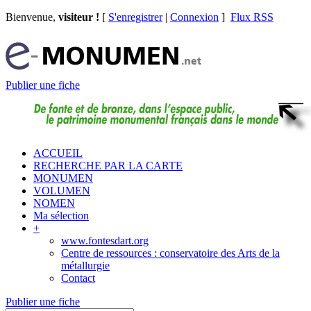
Bienvenue,
visiteur !
[
S'enregistrer
|
Connexion
]
Flux RSS
Publier une fiche
ACCUEIL
RECHERCHE PAR LA CARTE
MONUMEN
VOLUMEN
NOMEN
Ma sélection
+
www.fontesdart.org
Centre de ressources : conservatoire des Arts de la
métallurgie
Contact
Publier une fiche