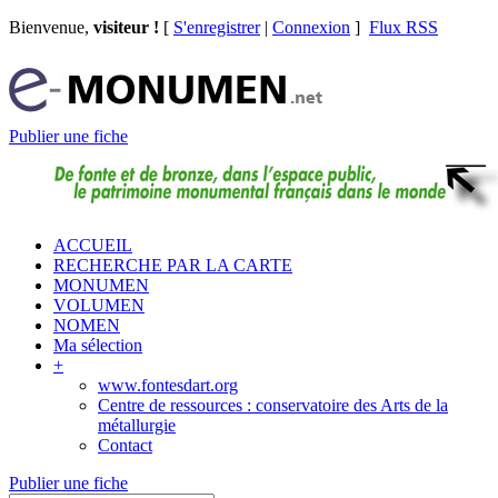
Bienvenue,
visiteur !
[
S'enregistrer
|
Connexion
]
Flux RSS
Publier une fiche
ACCUEIL
RECHERCHE PAR LA CARTE
MONUMEN
VOLUMEN
NOMEN
Ma sélection
+
www.fontesdart.org
Centre de ressources : conservatoire des Arts de la
métallurgie
Contact
Publier une fiche