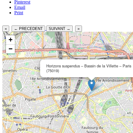
Pinterest
Email
Print
«
← PRECEDENT
SUIVANT →
»
+
−
Horizons suspendus – Bassin de la Villette – Paris
(75019)