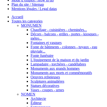
Mode d’emploi / How to do
Plan du site / Sitemap
Mentions légales / Legal datas
Accueil
Toutes les categories
MONUMEN
Chauffage - cuisinières - cheminées...
Décors - balcons - grilles - portes - kiosques -
métro...
Fontaines et vasques
Fonte de bâtiments - colonnes - tuyaux - eau
pluviale...
Fonte funéraire
L'équipement de la maison et du jardin
Lampadaire - torchères - candélabres
Monuments aux grands hommes
Monuments aux morts et commémoratifs
Oeuvres religieuses
Sculptures animalières
Statues décoratives
Vases - coupes - urnes
NOMEN
Architecte
Éditeur