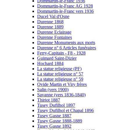
Dommartin-le-Franc 1936
Dommartin-le-Franc AG 1928
Dommartin-le-Franc vers 1936
Ducel Val d'Osne
Durenne 1868
Durenne 1889
Durenne Eclairage
Durenne Fontaines
Durenne Monuments aux morts
Durenne n° 6 Articles funéraires
Ferry-Capitain - F8 - 1928
Guimard Saint-Dizier
Hochard 1884
La statue religieuse (PF)
La statue religieuse n° 57
La statue religieuse n° 59
Ovide Martin et Viry frères
Salin (vers 1900)
Savanne (vers 1836-1840)
Thiriot 1887
Tusey Dufilhol 1897
Tusey Dufilhol et Chapal 1896
Tusey Gasne 1887
Tusey Gasne 1888-1889
Tusey Gasne 1892