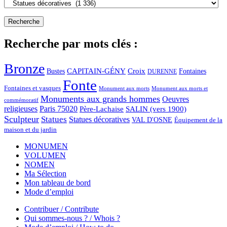
Recherche par mots clés :
Bronze
CAPITAIN-GÉNY
Bustes
Croix
Fontaines
DURENNE
Fonte
Fontaines et vasques
Monument aux morts et
Monument aux morts
Monuments aux grands hommes
Oeuvres
commémoratif
religieuses
Paris 75020
Père-Lachaise
SALIN (vers 1900)
Sculpteur
Statues
Statues décoratives
VAL D'OSNE
Équipement de la
maison et du jardin
MONUMEN
VOLUMEN
NOMEN
Ma Sélection
Mon tableau de bord
Mode d’emploi
Contribuer / Contribute
Qui sommes-nous ? / Whois ?