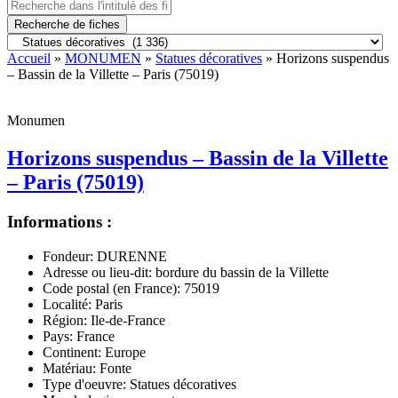
Recherche de fiches
Accueil
»
MONUMEN
»
Statues décoratives
» Horizons suspendus
– Bassin de la Villette – Paris (75019)
Monumen
Horizons suspendus – Bassin de la Villette
– Paris (75019)
Informations :
Fondeur:
DURENNE
Adresse ou lieu-dit:
bordure du bassin de la Villette
Code postal (en France):
75019
Localité:
Paris
Région:
Ile-de-France
Pays:
France
Continent:
Europe
Matériau:
Fonte
Type d'oeuvre:
Statues décoratives