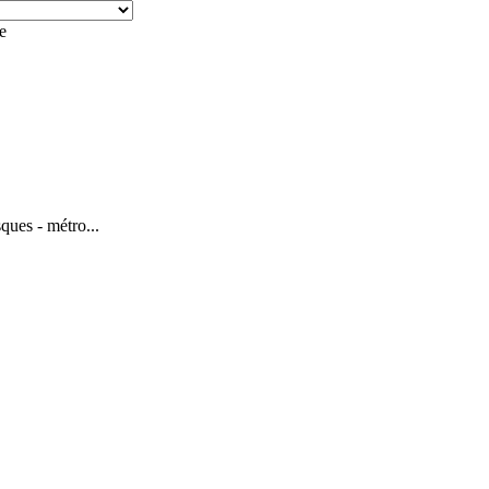
e
sques - métro...