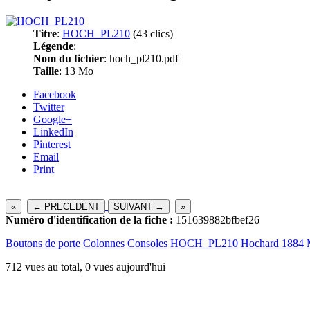
Titre
:
HOCH_PL210
(43 clics)
Légende
:
Nom du fichier
: hoch_pl210.pdf
Taille
: 13 Mo
Facebook
Twitter
Google+
LinkedIn
Pinterest
Email
Print
«
← PRECEDENT
SUIVANT →
»
Numéro d'identification de la fiche :
151639882bfbef26
Boutons de porte
Colonnes
Consoles
HOCH_PL210
Hochard 1884
712 vues au total, 0 vues aujourd'hui