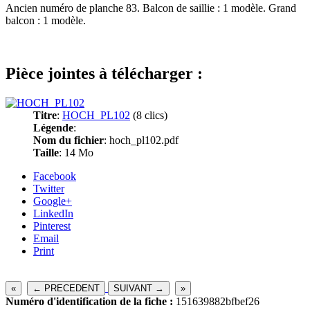
Ancien numéro de planche 83. Balcon de saillie : 1 modèle. Grand
balcon : 1 modèle.
Pièce jointes à télécharger :
Titre
:
HOCH_PL102
(8 clics)
Légende
:
Nom du fichier
: hoch_pl102.pdf
Taille
: 14 Mo
Facebook
Twitter
Google+
LinkedIn
Pinterest
Email
Print
«
← PRECEDENT
SUIVANT →
»
Numéro d'identification de la fiche :
151639882bfbef26