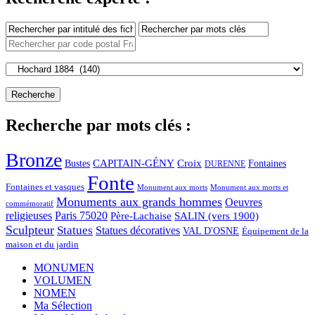
Recherche par mots clés :
Bronze
CAPITAIN-GÉNY
Bustes
Croix
Fontaines
DURENNE
Fonte
Fontaines et vasques
Monument aux morts et
Monument aux morts
Monuments aux grands hommes
Oeuvres
commémoratif
religieuses
Paris 75020
Père-Lachaise
SALIN (vers 1900)
Sculpteur
Statues
Statues décoratives
VAL D'OSNE
Équipement de la
maison et du jardin
MONUMEN
VOLUMEN
NOMEN
Ma Sélection