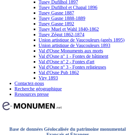
Tusey Dufilhol 1897
Tusey Dufilhol et Chapal 1896
Tusey Gasne 1887
Tusey Gasne 1888-1889
Tusey Gasne 1892
Tusey Muel et Wahl 1840-1862
Tusey Zégut 1862-1874
Union artistique de Vaucouleurs (après 1895)
Union artistique de Vaucouleurs 1893
Val d'Osne Monuments aux morts
Val d'Osne n° 1 - Fontes de bâtiment
Val d'Osne n° 2 - Fontes d'art
Val d'Osne n° 3 - Fontes religieuses
Val d'Osne Pub 1862
Viry 1893
Contactez-nous
Recherche géographique
Ressources presse
Base de données Géolocalisée du patrimoine monumental
Français et Étranger