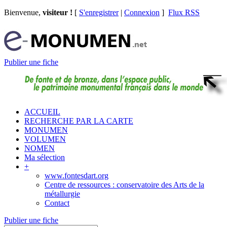
Bienvenue,
visiteur !
[
S'enregistrer
|
Connexion
]
Flux RSS
Publier une fiche
ACCUEIL
RECHERCHE PAR LA CARTE
MONUMEN
VOLUMEN
NOMEN
Ma sélection
+
www.fontesdart.org
Centre de ressources : conservatoire des Arts de la
métallurgie
Contact
Publier une fiche