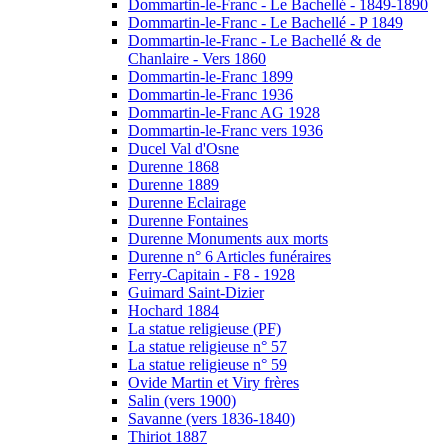
Dommartin-le-Franc - Le Bachellé - 1849-1890
Dommartin-le-Franc - Le Bachellé - P 1849
Dommartin-le-Franc - Le Bachellé & de
Chanlaire - Vers 1860
Dommartin-le-Franc 1899
Dommartin-le-Franc 1936
Dommartin-le-Franc AG 1928
Dommartin-le-Franc vers 1936
Ducel Val d'Osne
Durenne 1868
Durenne 1889
Durenne Eclairage
Durenne Fontaines
Durenne Monuments aux morts
Durenne n° 6 Articles funéraires
Ferry-Capitain - F8 - 1928
Guimard Saint-Dizier
Hochard 1884
La statue religieuse (PF)
La statue religieuse n° 57
La statue religieuse n° 59
Ovide Martin et Viry frères
Salin (vers 1900)
Savanne (vers 1836-1840)
Thiriot 1887