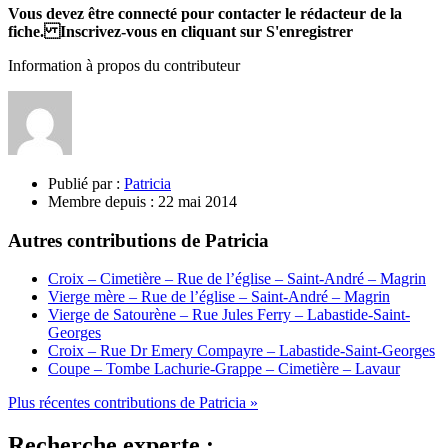
Vous devez être connecté pour contacter le rédacteur de la
fiche. Inscrivez-vous en cliquant sur S'enregistrer
Information à propos du contributeur
Publié par :
Patricia
Membre depuis :
22 mai 2014
Autres contributions de Patricia
Croix – Cimetière – Rue de l’église – Saint-André – Magrin
Vierge mère – Rue de l’église – Saint-André – Magrin
Vierge de Satourène – Rue Jules Ferry – Labastide-Saint-
Georges
Croix – Rue Dr Emery Compayre – Labastide-Saint-Georges
Coupe – Tombe Lachurie-Grappe – Cimetière – Lavaur
Plus récentes contributions de Patricia »
Recherche experte :