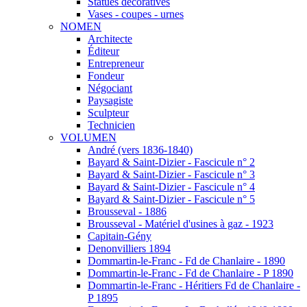
Statues décoratives
Vases - coupes - urnes
NOMEN
Architecte
Éditeur
Entrepreneur
Fondeur
Négociant
Paysagiste
Sculpteur
Technicien
VOLUMEN
André (vers 1836-1840)
Bayard & Saint-Dizier - Fascicule n° 2
Bayard & Saint-Dizier - Fascicule n° 3
Bayard & Saint-Dizier - Fascicule n° 4
Bayard & Saint-Dizier - Fascicule n° 5
Brousseval - 1886
Brousseval - Matériel d'usines à gaz - 1923
Capitain-Gény
Denonvilliers 1894
Dommartin-le-Franc - Fd de Chanlaire - 1890
Dommartin-le-Franc - Fd de Chanlaire - P 1890
Dommartin-le-Franc - Héritiers Fd de Chanlaire -
P 1895