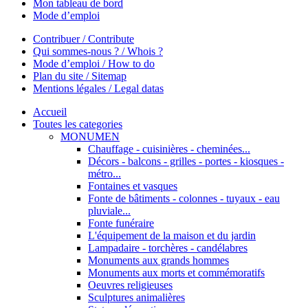
Mon tableau de bord
Mode d’emploi
Contribuer / Contribute
Qui sommes-nous ? / Whois ?
Mode d’emploi / How to do
Plan du site / Sitemap
Mentions légales / Legal datas
Accueil
Toutes les categories
MONUMEN
Chauffage - cuisinières - cheminées...
Décors - balcons - grilles - portes - kiosques -
métro...
Fontaines et vasques
Fonte de bâtiments - colonnes - tuyaux - eau
pluviale...
Fonte funéraire
L'équipement de la maison et du jardin
Lampadaire - torchères - candélabres
Monuments aux grands hommes
Monuments aux morts et commémoratifs
Oeuvres religieuses
Sculptures animalières