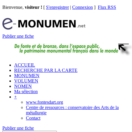
Bienvenue,
visiteur !
[
S'enregistrer
|
Connexion
]
Flux RSS
Publier une fiche
ACCUEIL
RECHERCHE PAR LA CARTE
MONUMEN
VOLUMEN
NOMEN
Ma sélection
+
www.fontesdart.org
Centre de ressources : conservatoire des Arts de la
métallurgie
Contact
Publier une fiche