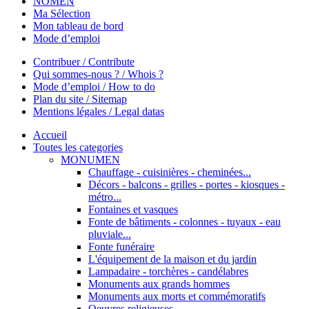
NOMEN
Ma Sélection
Mon tableau de bord
Mode d’emploi
Contribuer / Contribute
Qui sommes-nous ? / Whois ?
Mode d’emploi / How to do
Plan du site / Sitemap
Mentions légales / Legal datas
Accueil
Toutes les categories
MONUMEN
Chauffage - cuisinières - cheminées...
Décors - balcons - grilles - portes - kiosques -
métro...
Fontaines et vasques
Fonte de bâtiments - colonnes - tuyaux - eau
pluviale...
Fonte funéraire
L'équipement de la maison et du jardin
Lampadaire - torchères - candélabres
Monuments aux grands hommes
Monuments aux morts et commémoratifs
Oeuvres religieuses