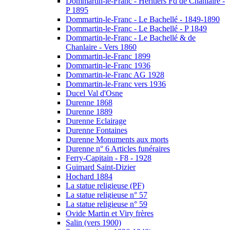
Dommartin-le-Franc - Héritiers Fd de Chanlaire -
P 1895
Dommartin-le-Franc - Le Bachellé - 1849-1890
Dommartin-le-Franc - Le Bachellé - P 1849
Dommartin-le-Franc - Le Bachellé & de
Chanlaire - Vers 1860
Dommartin-le-Franc 1899
Dommartin-le-Franc 1936
Dommartin-le-Franc AG 1928
Dommartin-le-Franc vers 1936
Ducel Val d'Osne
Durenne 1868
Durenne 1889
Durenne Eclairage
Durenne Fontaines
Durenne Monuments aux morts
Durenne n° 6 Articles funéraires
Ferry-Capitain - F8 - 1928
Guimard Saint-Dizier
Hochard 1884
La statue religieuse (PF)
La statue religieuse n° 57
La statue religieuse n° 59
Ovide Martin et Viry frères
Salin (vers 1900)