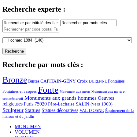
Recherche experte :
Recherche par mots clés :
Bronze
CAPITAIN-GÉNY
Bustes
Croix
Fontaines
DURENNE
Fonte
Fontaines et vasques
Monument aux morts et
Monument aux morts
Monuments aux grands hommes
Oeuvres
commémoratif
religieuses
Paris 75020
Père-Lachaise
SALIN (vers 1900)
Sculpteur
Statues
Statues décoratives
VAL D'OSNE
Équipement de la
maison et du jardin
MONUMEN
VOLUMEN