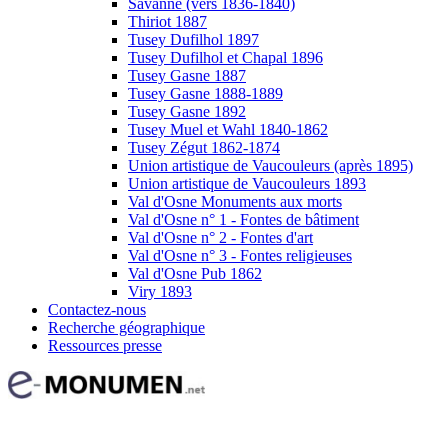
Savanne (vers 1836-1840)
Thiriot 1887
Tusey Dufilhol 1897
Tusey Dufilhol et Chapal 1896
Tusey Gasne 1887
Tusey Gasne 1888-1889
Tusey Gasne 1892
Tusey Muel et Wahl 1840-1862
Tusey Zégut 1862-1874
Union artistique de Vaucouleurs (après 1895)
Union artistique de Vaucouleurs 1893
Val d'Osne Monuments aux morts
Val d'Osne n° 1 - Fontes de bâtiment
Val d'Osne n° 2 - Fontes d'art
Val d'Osne n° 3 - Fontes religieuses
Val d'Osne Pub 1862
Viry 1893
Contactez-nous
Recherche géographique
Ressources presse