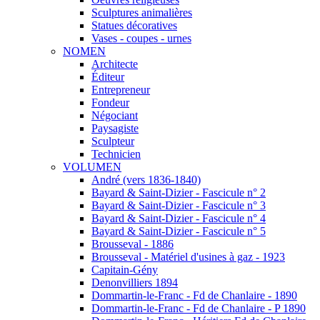
Sculptures animalières
Statues décoratives
Vases - coupes - urnes
NOMEN
Architecte
Éditeur
Entrepreneur
Fondeur
Négociant
Paysagiste
Sculpteur
Technicien
VOLUMEN
André (vers 1836-1840)
Bayard & Saint-Dizier - Fascicule n° 2
Bayard & Saint-Dizier - Fascicule n° 3
Bayard & Saint-Dizier - Fascicule n° 4
Bayard & Saint-Dizier - Fascicule n° 5
Brousseval - 1886
Brousseval - Matériel d'usines à gaz - 1923
Capitain-Gény
Denonvilliers 1894
Dommartin-le-Franc - Fd de Chanlaire - 1890
Dommartin-le-Franc - Fd de Chanlaire - P 1890