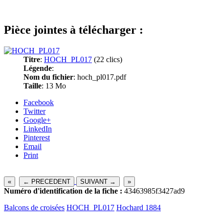
Pièce jointes à télécharger :
Titre
:
HOCH_PL017
(22 clics)
Légende
:
Nom du fichier
: hoch_pl017.pdf
Taille
: 13 Mo
Facebook
Twitter
Google+
LinkedIn
Pinterest
Email
Print
«
← PRECEDENT
SUIVANT →
»
Numéro d'identification de la fiche :
43463985f3427ad9
Balcons de croisées
HOCH_PL017
Hochard 1884