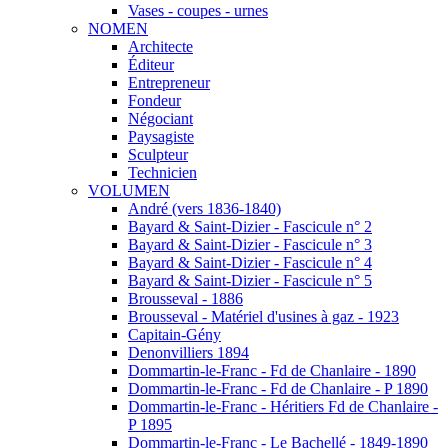
Vases - coupes - urnes
NOMEN
Architecte
Éditeur
Entrepreneur
Fondeur
Négociant
Paysagiste
Sculpteur
Technicien
VOLUMEN
André (vers 1836-1840)
Bayard & Saint-Dizier - Fascicule n° 2
Bayard & Saint-Dizier - Fascicule n° 3
Bayard & Saint-Dizier - Fascicule n° 4
Bayard & Saint-Dizier - Fascicule n° 5
Brousseval - 1886
Brousseval - Matériel d'usines à gaz - 1923
Capitain-Gény
Denonvilliers 1894
Dommartin-le-Franc - Fd de Chanlaire - 1890
Dommartin-le-Franc - Fd de Chanlaire - P 1890
Dommartin-le-Franc - Héritiers Fd de Chanlaire -
P 1895
Dommartin-le-Franc - Le Bachellé - 1849-1890