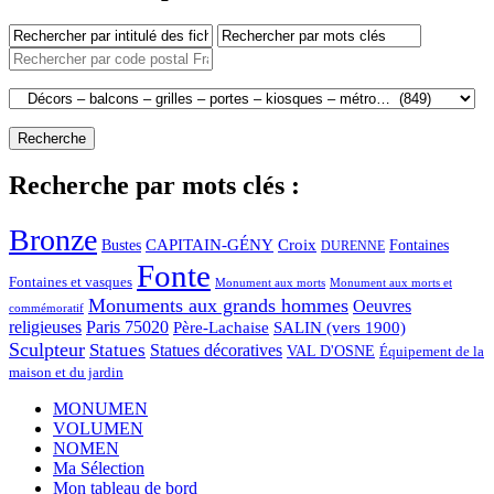
Recherche par mots clés :
Bronze
CAPITAIN-GÉNY
Bustes
Croix
Fontaines
DURENNE
Fonte
Fontaines et vasques
Monument aux morts et
Monument aux morts
Monuments aux grands hommes
Oeuvres
commémoratif
religieuses
Paris 75020
Père-Lachaise
SALIN (vers 1900)
Sculpteur
Statues
Statues décoratives
VAL D'OSNE
Équipement de la
maison et du jardin
MONUMEN
VOLUMEN
NOMEN
Ma Sélection
Mon tableau de bord