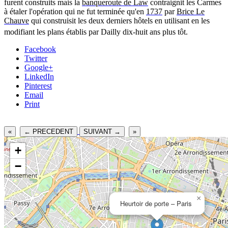
furent construits mais la
banqueroute de Law
contraignit les Carmes
à étaler l'opération qui ne fut terminée qu'en
1737
par
Brice Le
Chauve
qui construisit les deux derniers hôtels en utilisant en les
modifiant les plans établis par Dailly dix-huit ans plus tôt
.
Facebook
Twitter
Google+
LinkedIn
Pinterest
Email
Print
«
← PRECEDENT
SUIVANT →
»
+
−
×
Heurtoir de porte – Paris