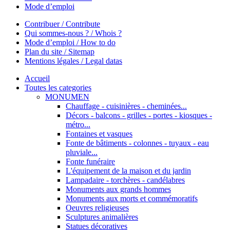
Mode d’emploi
Contribuer / Contribute
Qui sommes-nous ? / Whois ?
Mode d’emploi / How to do
Plan du site / Sitemap
Mentions légales / Legal datas
Accueil
Toutes les categories
MONUMEN
Chauffage - cuisinières - cheminées...
Décors - balcons - grilles - portes - kiosques -
métro...
Fontaines et vasques
Fonte de bâtiments - colonnes - tuyaux - eau
pluviale...
Fonte funéraire
L'équipement de la maison et du jardin
Lampadaire - torchères - candélabres
Monuments aux grands hommes
Monuments aux morts et commémoratifs
Oeuvres religieuses
Sculptures animalières
Statues décoratives