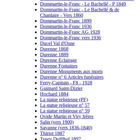
Dommartin-le-Franc - Le Bachellé - P 1849
Dommartin-le-Franc - Le Bachellé & de
Chanlaire - Vers 1860
Dommartin-le-Franc 1899
Dommartin-le-Franc 1936
Dommartin-le-Franc AG 1928
Dommartin-le-Franc vers 1936
Ducel Val d'Osne
Durenne 1868
Durenne 1889
Durenne Eclairage
Durenne Fontaines
Durenne Monuments aux morts
Durenne n° 6 Articles funéraires
Ferry-Capitain - F8 - 1928
Guimard Saint-Dizier
Hochard 1884
La statue religieuse (PF)
La statue religieuse n° 57
La statue religieuse n° 59
Ovide Martin et Viry frères
Salin (vers 1900)
Savanne (vers 1836-1840)
Thiriot 1887
Tusey Dufilhol 1897