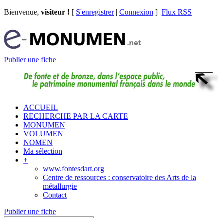
Bienvenue,
visiteur !
[
S'enregistrer
|
Connexion
]
Flux RSS
Publier une fiche
ACCUEIL
RECHERCHE PAR LA CARTE
MONUMEN
VOLUMEN
NOMEN
Ma sélection
+
www.fontesdart.org
Centre de ressources : conservatoire des Arts de la
métallurgie
Contact
Publier une fiche