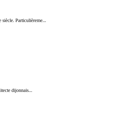
iècle. Particulièreme...
tecte dijonnais...