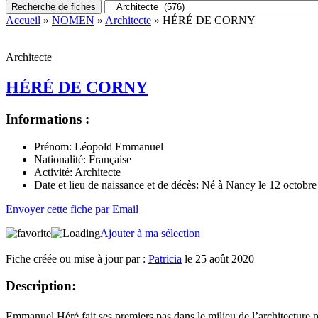
Recherche de fiches
Accueil
»
NOMEN
»
Architecte
» HÉRÉ DE CORNY
Architecte
HÉRÉ DE CORNY
Informations :
Prénom:
Léopold Emmanuel
Nationalité:
Française
Activité:
Architecte
Date et lieu de naissance et de décès:
Né à Nancy le 12 octobre 
Envoyer cette fiche par Email
Ajouter à ma sélection
Fiche créée ou mise à jour par :
Patricia
le 25 août 2020
Description:
Emmanuel Héré fait ses premiers pas dans le milieu de l’architecture p