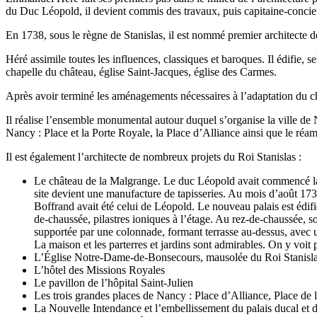
du Duc Léopold, il devient commis des travaux, puis capitaine-concier
En 1738, sous le règne de Stanislas, il est nommé premier architecte d
Héré assimile toutes les influences, classiques et baroques. Il édifie,
chapelle du château, église Saint-Jacques, église des Carmes.
Après avoir terminé les aménagements nécessaires à l’adaptation du chât
Il réalise l’ensemble monumental autour duquel s’organise la ville de Na
Nancy : Place et la Porte Royale, la Place d’Alliance ainsi que le réa
Il est également l’architecte de nombreux projets du Roi Stanislas :
Le château de la Malgrange. Le duc Léopold avait commencé la c
site devient une manufacture de tapisseries. Au mois d’août 17
Boffrand avait été celui de Léopold. Le nouveau palais est édifi
de-chaussée, pilastres ioniques à l’étage. Au rez-de-chaussée, s
supportée par une colonnade, formant terrasse au-dessus, avec u
La maison et les parterres et jardins sont admirables. On y voit 
L’Église Notre-Dame-de-Bonsecours, mausolée du Roi Stanisl
L’hôtel des Missions Royales
Le pavillon de l’hôpital Saint-Julien
Les trois grandes places de Nancy : Place d’Alliance, Place de l
La Nouvelle Intendance et l’embellissement du palais ducal et 