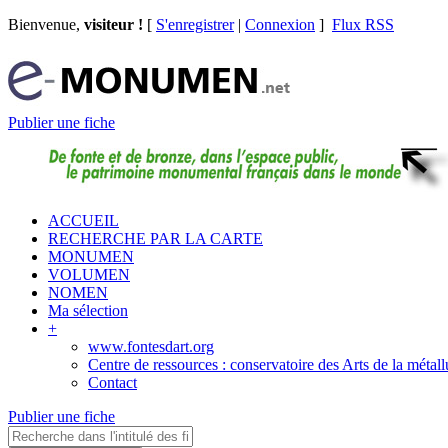
Bienvenue,
visiteur !
[
S'enregistrer
|
Connexion
]
Flux RSS
Publier une fiche
ACCUEIL
RECHERCHE PAR LA CARTE
MONUMEN
VOLUMEN
NOMEN
Ma sélection
+
www.fontesdart.org
Centre de ressources : conservatoire des Arts de la métall
Contact
Publier une fiche