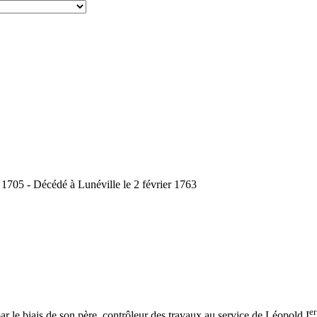
1705 - Décédé à Lunéville le 2 février 1763
er
ar le biais de son père, contrôleur des travaux au service de Léopold I