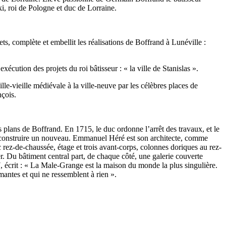
i, roi de Pologne et duc de Lorraine.
ts, complète et embellit les réalisations de Boffrand à Lunéville :
écution des projets du roi bâtisseur : « la ville de Stanislas ».
lle-vieille médiévale à la ville-neuve par les célèbres places de
nçois.
plans de Boffrand. En 1715, le duc ordonne l’arrêt des travaux, et le
en construire un nouveau. Emmanuel Héré est son architecte, comme
 rez-de-chaussée, étage et trois avant-corps, colonnes doriques au rez-
er. Du bâtiment central part, de chaque côté, une galerie couverte
, écrit : « La Male-Grange est la maison du monde la plus singulière.
mantes et qui ne ressemblent à rien ».