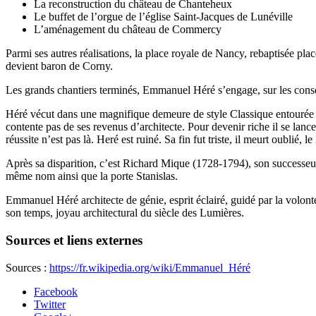
La reconstruction du château de Chanteheux
Le buffet de l’orgue de l’église Saint-Jacques de Lunéville
L’aménagement du château de Commercy
Parmi ses autres réalisations, la place royale de Nancy, rebaptisée pl
devient baron de Corny.
Les grands chantiers terminés, Emmanuel Héré s’engage, sur les consei
Héré vécut dans une magnifique demeure de style Classique entourée d’
contente pas de ses revenus d’architecte. Pour devenir riche il se lance
réussite n’est pas là. Heré est ruiné. Sa fin fut triste, il meurt oublié, 
Après sa disparition, c’est Richard Mique (1728-1794), son successeur, 
même nom ainsi que la porte Stanislas.
Emmanuel Héré architecte de génie, esprit éclairé, guidé par la volont
son temps, joyau architectural du siècle des Lumières.
Sources et liens externes
Sources :
https://fr.wikipedia.org/wiki/Emmanuel_Héré
Facebook
Twitter