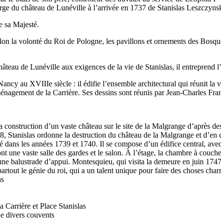
ge du château de Lunéville à l’arrivée en 1737 de Stanislas Leszczynsk
e sa Majesté.
 selon la volonté du Roi de Pologne, les pavillons et ornements des Bosque
eau de Lunéville aux exigences de la vie de Stanislas, il entreprend l’ex
ncy au XVIIIe siècle : il édifie l’ensemble architectural qui réunit la vi
ménagement de la Carrière. Ses dessins sont réunis par Jean-Charles Fra
onstruction d’un vaste château sur le site de la Malgrange d’après des 
38, Stanislas ordonne la destruction du château de la Malgrange et d’
é dans les années 1739 et 1740. Il se compose d’un édifice central, avec
ont une vaste salle des gardes et le salon. À l’étage, la chambre à couch
ne balustrade d’appui. Montesquieu, qui visita la demeure en juin 1747
partout le génie du roi, qui a un talent unique pour faire des choses char
as
a Carrière et Place Stanislas
de divers couvents