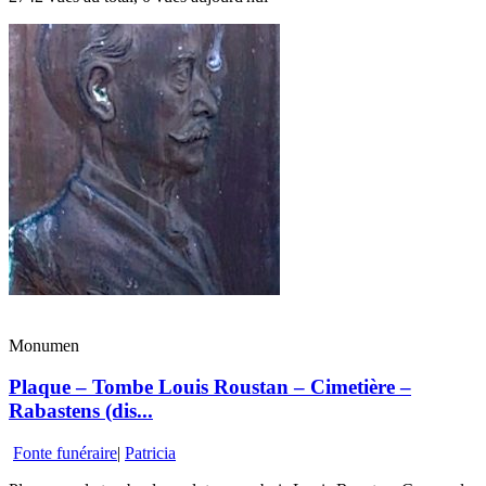
Monumen
Plaque – Tombe Louis Roustan – Cimetière –
Rabastens (dis...
Fonte funéraire
|
Patricia