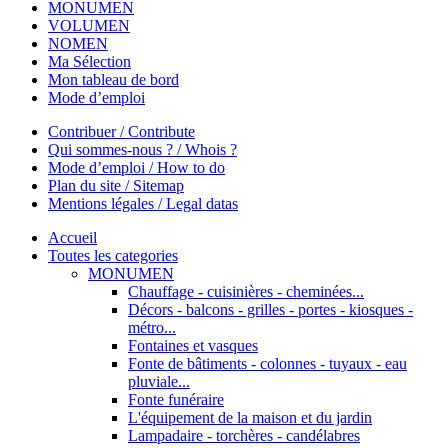
MONUMEN
VOLUMEN
NOMEN
Ma Sélection
Mon tableau de bord
Mode d’emploi
Contribuer / Contribute
Qui sommes-nous ? / Whois ?
Mode d’emploi / How to do
Plan du site / Sitemap
Mentions légales / Legal datas
Accueil
Toutes les categories
MONUMEN
Chauffage - cuisinières - cheminées...
Décors - balcons - grilles - portes - kiosques -
métro...
Fontaines et vasques
Fonte de bâtiments - colonnes - tuyaux - eau
pluviale...
Fonte funéraire
L'équipement de la maison et du jardin
Lampadaire - torchères - candélabres