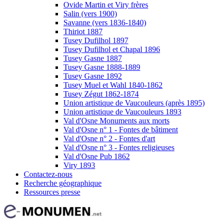
Ovide Martin et Viry frères
Salin (vers 1900)
Savanne (vers 1836-1840)
Thiriot 1887
Tusey Dufilhol 1897
Tusey Dufilhol et Chapal 1896
Tusey Gasne 1887
Tusey Gasne 1888-1889
Tusey Gasne 1892
Tusey Muel et Wahl 1840-1862
Tusey Zégut 1862-1874
Union artistique de Vaucouleurs (après 1895)
Union artistique de Vaucouleurs 1893
Val d'Osne Monuments aux morts
Val d'Osne n° 1 - Fontes de bâtiment
Val d'Osne n° 2 - Fontes d'art
Val d'Osne n° 3 - Fontes religieuses
Val d'Osne Pub 1862
Viry 1893
Contactez-nous
Recherche géographique
Ressources presse