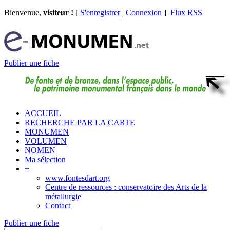
Bienvenue,
visiteur !
[
S'enregistrer
|
Connexion
]
Flux RSS
Publier une fiche
ACCUEIL
RECHERCHE PAR LA CARTE
MONUMEN
VOLUMEN
NOMEN
Ma sélection
+
www.fontesdart.org
Centre de ressources : conservatoire des Arts de la
métallurgie
Contact
Publier une fiche