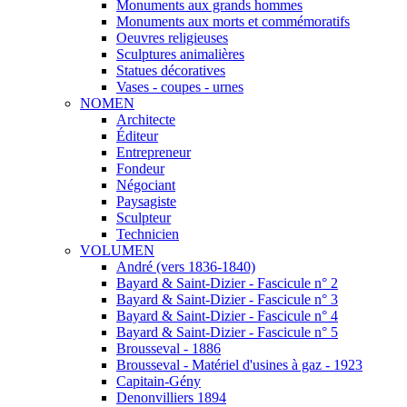
Monuments aux grands hommes
Monuments aux morts et commémoratifs
Oeuvres religieuses
Sculptures animalières
Statues décoratives
Vases - coupes - urnes
NOMEN
Architecte
Éditeur
Entrepreneur
Fondeur
Négociant
Paysagiste
Sculpteur
Technicien
VOLUMEN
André (vers 1836-1840)
Bayard & Saint-Dizier - Fascicule n° 2
Bayard & Saint-Dizier - Fascicule n° 3
Bayard & Saint-Dizier - Fascicule n° 4
Bayard & Saint-Dizier - Fascicule n° 5
Brousseval - 1886
Brousseval - Matériel d'usines à gaz - 1923
Capitain-Gény
Denonvilliers 1894