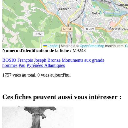
Leaflet
|
Map data ©
OpenStreetMap
contributors,
C
Numéro d'identification de la fiche :
M9243
BOSIO François Joseph
Bronze
Monuments aux grands
hommes
Pau
Pyrénées-Atlantiques
1757 vues au total, 0 vues aujourd'hui
Ces fiches peuvent aussi vous intéresser :