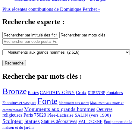
Plus récentes contributions de Dominique Perchet »
Recherche experte :
Recherche par mots clés :
Bronze
CAPITAIN-GÉNY
Bustes
Croix
Fontaines
DURENNE
Fonte
Fontaines et vasques
Monument aux morts et
Monument aux morts
Monuments aux grands hommes
Oeuvres
commémoratif
religieuses
Paris 75020
Père-Lachaise
SALIN (vers 1900)
Sculpteur
Statues
Statues décoratives
VAL D'OSNE
Équipement de la
maison et du jardin