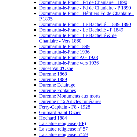
Dommartin-le-Franc - Fd de Chanlaire - 1890
Dommartin-le-Franc - Fd de Chanlaire - P 1890
Dommartin-le-Franc - Héritiers Fd de Chanlaire -
P 1895
Dommartin-le-Franc - Le Bachellé - 1849-1890
Dommartin-le-Franc - Le Bachellé - P 1849
Dommartin-le-Franc - Le Bachellé & de
Chanlaire - Vers 1860
Dommartin-le-Franc 1899
Dommartin-le-Franc 1936
Dommartin-le-Franc AG 1928
Dommartin-le-Franc vers 1936
Ducel Val d'Osne
Durenne 1868
Durenne 1889
Durenne Eclairage
Durenne Fontaines
Durenne Monuments aux morts
Durenne n° 6 Articles funéraires
Ferry-Capitain - F8 - 1928
Guimard Saint-Dizier
Hochard 1884
La statue religieuse (PF)
La statue religieuse n° 57
La statue religieuse n° 59