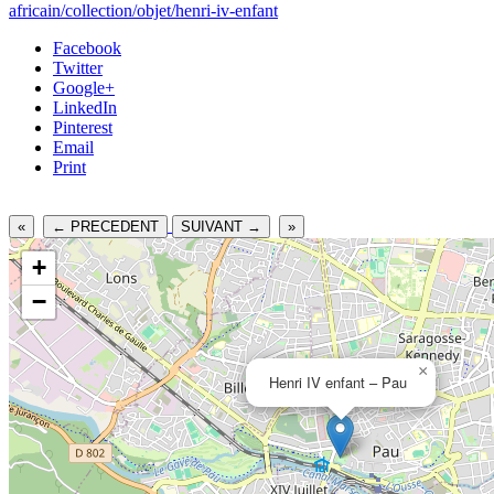
africain/collection/objet/henri-iv-enfant
Facebook
Twitter
Google+
LinkedIn
Pinterest
Email
Print
«
← PRECEDENT
SUIVANT →
»
+
−
×
Henri IV enfant – Pau