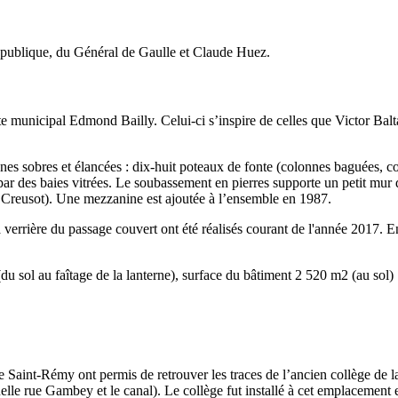
République, du Général de Gaulle et Claude Huez.
municipal Edmond Bailly. Celui-ci s’inspire de celles que Victor Baltard 
gnes sobres et élancées : dix-huit poteaux de fonte (colonnes baguées, c
ar des baies vitrées. Le soubassement en pierres supporte un petit mur 
 Creusot). Une mezzanine est ajoutée à l’ensemble en 1987.
verrière du passage couvert ont été réalisés courant de l'année 2017. E
u sol au faîtage de la lanterne), surface du bâtiment 2 520 m2 (au sol)
e Saint-Rémy ont permis de retrouver les traces de l’ancien collège de 
uelle rue Gambey et le canal). Le collège fut installé à cet emplacement