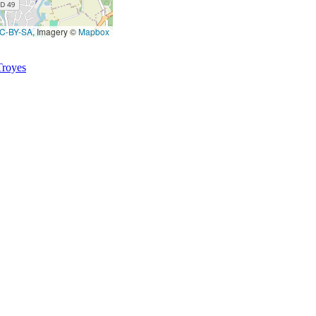
C-BY-SA
, Imagery ©
Mapbox
Troyes