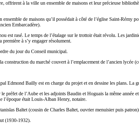
re, offrirent à la ville un ensemble de maisons et leur précieuse biblio
d’en ensemble de maisons qu’il possédait à côté de l’église Saint-Rémy po
(ancien Embarcadère).
 est rasé. Le temps de l’étalage sur le trottoir était révolu. Les jardini
 la première à s’y engager résolument.
ordre du jour du Conseil municipal.
e la construction du marché couvert à l’emplacement de l’ancien lycée (c
nicipal Edmond Bailly est en charge du projet et en dessine les plans. L
 le préfet de l’Aube et les adjoints Baudin et Hoguais la même année et
e l’époque était Louis-Alban Henry, notaire.
tanislas Baltet (cousin de Charles Baltet, ouvrier menuisier puis patron)
out (1930-1932).