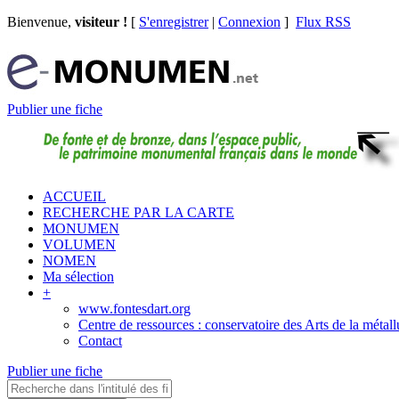
Bienvenue,
visiteur !
[
S'enregistrer
|
Connexion
]
Flux RSS
Publier une fiche
ACCUEIL
RECHERCHE PAR LA CARTE
MONUMEN
VOLUMEN
NOMEN
Ma sélection
+
www.fontesdart.org
Centre de ressources : conservatoire des Arts de la métall
Contact
Publier une fiche