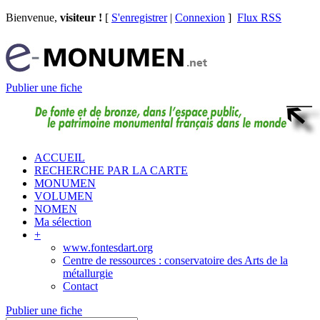
Bienvenue,
visiteur !
[
S'enregistrer
|
Connexion
]
Flux RSS
Publier une fiche
ACCUEIL
RECHERCHE PAR LA CARTE
MONUMEN
VOLUMEN
NOMEN
Ma sélection
+
www.fontesdart.org
Centre de ressources : conservatoire des Arts de la
métallurgie
Contact
Publier une fiche