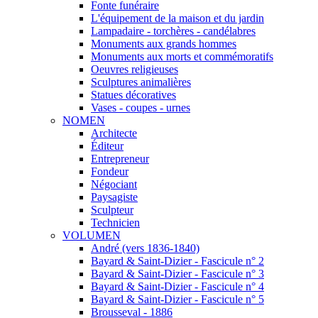
Fonte funéraire
L'équipement de la maison et du jardin
Lampadaire - torchères - candélabres
Monuments aux grands hommes
Monuments aux morts et commémoratifs
Oeuvres religieuses
Sculptures animalières
Statues décoratives
Vases - coupes - urnes
NOMEN
Architecte
Éditeur
Entrepreneur
Fondeur
Négociant
Paysagiste
Sculpteur
Technicien
VOLUMEN
André (vers 1836-1840)
Bayard & Saint-Dizier - Fascicule n° 2
Bayard & Saint-Dizier - Fascicule n° 3
Bayard & Saint-Dizier - Fascicule n° 4
Bayard & Saint-Dizier - Fascicule n° 5
Brousseval - 1886