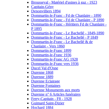
Brousseval - Matériel d'usines à gaz - 1923
Capitain-Gény
Denonvilliers 1894
Dommartin-le-Franc - Fd de Chanlaire - 1890
Dommartin-le-Franc - Fd de Chanlaire - P 1890
Dommartin-le-Franc - Héritiers Fd de Chanlaire -
P 1895
Dommartin-le-Franc - Le Bachellé - 1849-1890
Dommartin-le-Franc - Le Bachellé - P 1849
Dommartin-le-Franc - Le Bachellé & de
Chanlaire - Vers 1860
Dommartin-le-Franc 1899
Dommartin-le-Franc 1936
Dommartin-le-Franc AG 1928
Dommartin-le-Franc vers 1936
Ducel Val d'Osne
Durenne 1868
Durenne 1889
Durenne Eclairage
Durenne Fontaines
Durenne Monuments aux morts
Durenne n° 6 Articles funéraires
Ferry-Capitain - F8 - 1928
Guimard Saint-Dizier
Hochard 1884