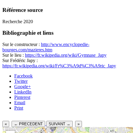
Référence source
Recherche 2020
Bibliographie et liens
Sur le constructeur :
http://www.encyclopedie-
bourges.com/mazieres.htm
Sur le lieu :
https://fr.wikipedia.org/wiki/Gymnase_Japy
Sur Frédéric Japy :
https://fr.wikipedia.org/wiki/Fr%C3%A9d%C3%A9ric_Japy
Facebook
Twitter
Google+
LinkedIn
Pinterest
Email
Print
«
← PRECEDENT
SUIVANT →
»