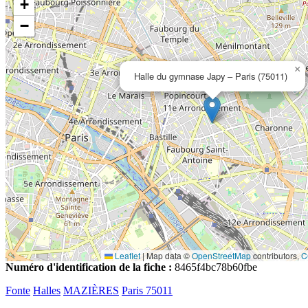
+
−
×
Halle du gymnase Japy – Paris (75011)
Leaflet
|
Map data ©
OpenStreetMap
contributors,
C
Numéro d'identification de la fiche :
8465f4bc78b60fbe
Fonte
Halles
MAZIÈRES
Paris 75011