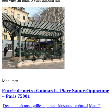
996 vues au total, 0 vues aujourd'hui
Monumen
Entrée de métro Guimard – Place Sainte-Opportune
– Paris 75001
Décors - balcons - grilles - portes - kiosques - métro...
|
MarieP