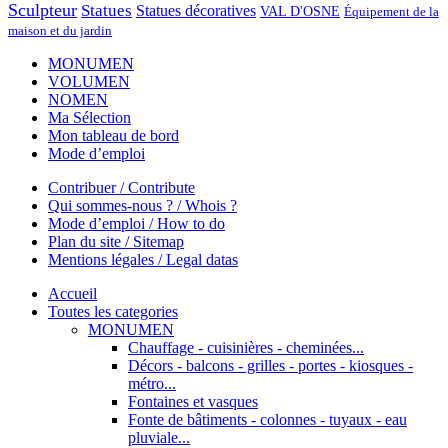
Sculpteur
Statues
Statues décoratives
VAL D'OSNE
Équipement de la
maison et du jardin
MONUMEN
VOLUMEN
NOMEN
Ma Sélection
Mon tableau de bord
Mode d’emploi
Contribuer / Contribute
Qui sommes-nous ? / Whois ?
Mode d’emploi / How to do
Plan du site / Sitemap
Mentions légales / Legal datas
Accueil
Toutes les categories
MONUMEN
Chauffage - cuisinières - cheminées...
Décors - balcons - grilles - portes - kiosques -
métro...
Fontaines et vasques
Fonte de bâtiments - colonnes - tuyaux - eau
pluviale...