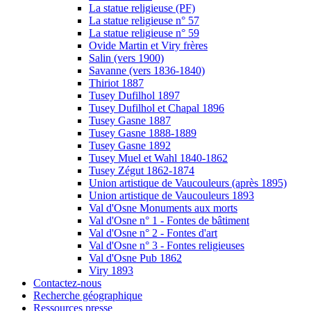
La statue religieuse (PF)
La statue religieuse n° 57
La statue religieuse n° 59
Ovide Martin et Viry frères
Salin (vers 1900)
Savanne (vers 1836-1840)
Thiriot 1887
Tusey Dufilhol 1897
Tusey Dufilhol et Chapal 1896
Tusey Gasne 1887
Tusey Gasne 1888-1889
Tusey Gasne 1892
Tusey Muel et Wahl 1840-1862
Tusey Zégut 1862-1874
Union artistique de Vaucouleurs (après 1895)
Union artistique de Vaucouleurs 1893
Val d'Osne Monuments aux morts
Val d'Osne n° 1 - Fontes de bâtiment
Val d'Osne n° 2 - Fontes d'art
Val d'Osne n° 3 - Fontes religieuses
Val d'Osne Pub 1862
Viry 1893
Contactez-nous
Recherche géographique
Ressources presse