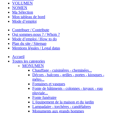
VOLUMEN
NOMEN
Ma Sélection
Mon tableau de bord
Mode d’emploi
Contribuer / Contribute
Qui sommes-nous ? / Whois ?
Mode d’emploi / How to do
Plan du site / Sitemap
Mentions légales / Legal datas
Accueil
Toutes les categories
MONUMEN
Chauffage - cuisinières - cheminées...
Décors - balcons - grilles - portes - kiosques -
métro...
Fontaines et vasques
Fonte de bâtiments - colonnes - tuyaux - eau
pluviale...
Fonte funéraire
L'équipement de la maison et du jardin
Lampadaire - torchères - candélabres
Monuments aux grands hommes