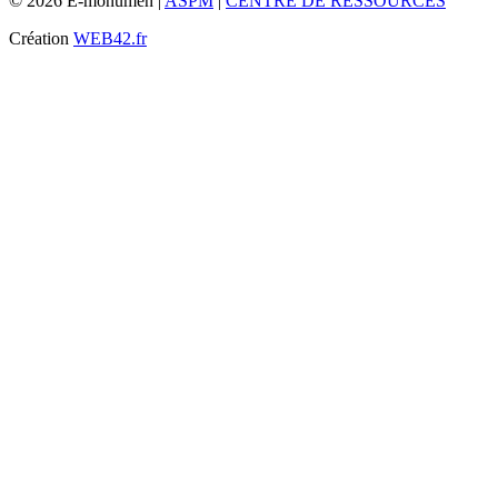
© 2026 E-monumen |
ASPM
|
CENTRE DE RESSOURCES
Création
WEB42.fr