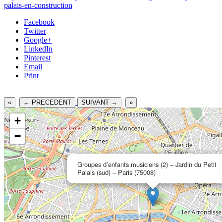
palais-en-construction
Facebook
Twitter
Google+
LinkedIn
Pinterest
Email
Print
«
← PRECEDENT
SUIVANT →
»
+
−
Groupes d’enfants musiciens (2) – Jardin du Petit
Palais (sud) – Paris (75008)