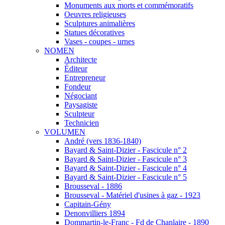
Monuments aux morts et commémoratifs
Oeuvres religieuses
Sculptures animalières
Statues décoratives
Vases - coupes - urnes
NOMEN
Architecte
Éditeur
Entrepreneur
Fondeur
Négociant
Paysagiste
Sculpteur
Technicien
VOLUMEN
André (vers 1836-1840)
Bayard & Saint-Dizier - Fascicule n° 2
Bayard & Saint-Dizier - Fascicule n° 3
Bayard & Saint-Dizier - Fascicule n° 4
Bayard & Saint-Dizier - Fascicule n° 5
Brousseval - 1886
Brousseval - Matériel d'usines à gaz - 1923
Capitain-Gény
Denonvilliers 1894
Dommartin-le-Franc - Fd de Chanlaire - 1890