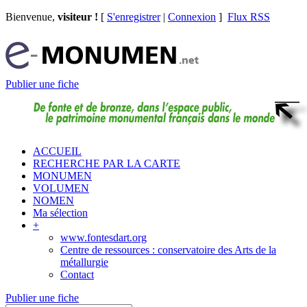
Bienvenue,
visiteur !
[
S'enregistrer
|
Connexion
]
Flux RSS
Publier une fiche
ACCUEIL
RECHERCHE PAR LA CARTE
MONUMEN
VOLUMEN
NOMEN
Ma sélection
+
www.fontesdart.org
Centre de ressources : conservatoire des Arts de la
métallurgie
Contact
Publier une fiche