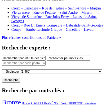
Croix – Cimetière – Rue de l’église – Saint-André – Magrin
Vierge mère – Rue de l’église – Saint-André – Magrin
Vierge de Satourène – Rue Jules Ferry – Labastide-Saint-
Georges
Croix – Rue Dr Emery Compayre – Labastide-Saint-Georges
Coupe – Tombe Lachurie-Grappe – Cimetière – Lavaur
Plus récentes contributions de Patricia »
Recherche experte :
Recherche par mots clés :
Bronze
CAPITAIN-GÉNY
Bustes
Croix
Fontaines
DURENNE