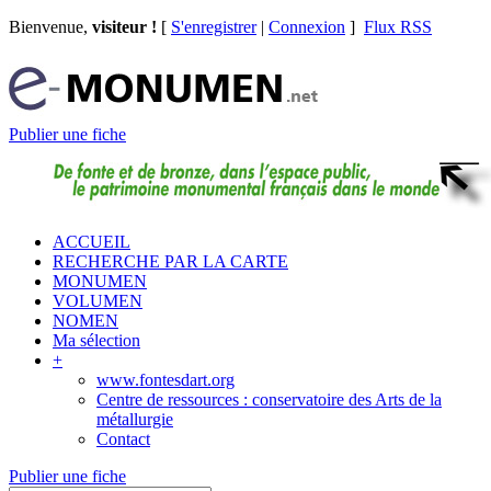
Bienvenue,
visiteur !
[
S'enregistrer
|
Connexion
]
Flux RSS
Publier une fiche
ACCUEIL
RECHERCHE PAR LA CARTE
MONUMEN
VOLUMEN
NOMEN
Ma sélection
+
www.fontesdart.org
Centre de ressources : conservatoire des Arts de la
métallurgie
Contact
Publier une fiche