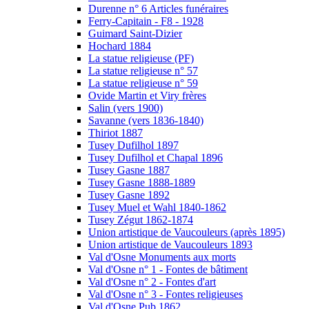
Durenne n° 6 Articles funéraires
Ferry-Capitain - F8 - 1928
Guimard Saint-Dizier
Hochard 1884
La statue religieuse (PF)
La statue religieuse n° 57
La statue religieuse n° 59
Ovide Martin et Viry frères
Salin (vers 1900)
Savanne (vers 1836-1840)
Thiriot 1887
Tusey Dufilhol 1897
Tusey Dufilhol et Chapal 1896
Tusey Gasne 1887
Tusey Gasne 1888-1889
Tusey Gasne 1892
Tusey Muel et Wahl 1840-1862
Tusey Zégut 1862-1874
Union artistique de Vaucouleurs (après 1895)
Union artistique de Vaucouleurs 1893
Val d'Osne Monuments aux morts
Val d'Osne n° 1 - Fontes de bâtiment
Val d'Osne n° 2 - Fontes d'art
Val d'Osne n° 3 - Fontes religieuses
Val d'Osne Pub 1862