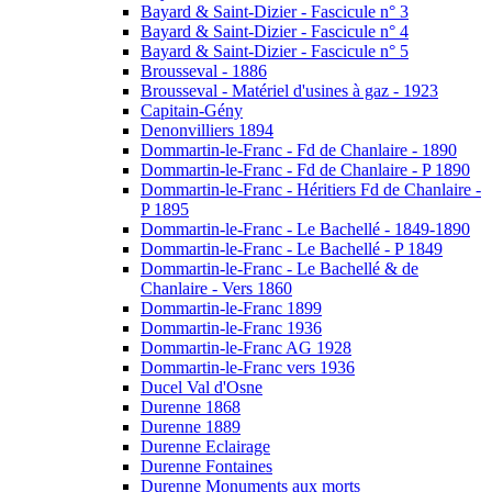
Bayard & Saint-Dizier - Fascicule n° 3
Bayard & Saint-Dizier - Fascicule n° 4
Bayard & Saint-Dizier - Fascicule n° 5
Brousseval - 1886
Brousseval - Matériel d'usines à gaz - 1923
Capitain-Gény
Denonvilliers 1894
Dommartin-le-Franc - Fd de Chanlaire - 1890
Dommartin-le-Franc - Fd de Chanlaire - P 1890
Dommartin-le-Franc - Héritiers Fd de Chanlaire -
P 1895
Dommartin-le-Franc - Le Bachellé - 1849-1890
Dommartin-le-Franc - Le Bachellé - P 1849
Dommartin-le-Franc - Le Bachellé & de
Chanlaire - Vers 1860
Dommartin-le-Franc 1899
Dommartin-le-Franc 1936
Dommartin-le-Franc AG 1928
Dommartin-le-Franc vers 1936
Ducel Val d'Osne
Durenne 1868
Durenne 1889
Durenne Eclairage
Durenne Fontaines
Durenne Monuments aux morts