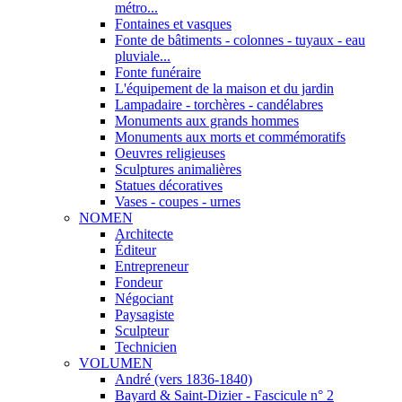
métro...
Fontaines et vasques
Fonte de bâtiments - colonnes - tuyaux - eau
pluviale...
Fonte funéraire
L'équipement de la maison et du jardin
Lampadaire - torchères - candélabres
Monuments aux grands hommes
Monuments aux morts et commémoratifs
Oeuvres religieuses
Sculptures animalières
Statues décoratives
Vases - coupes - urnes
NOMEN
Architecte
Éditeur
Entrepreneur
Fondeur
Négociant
Paysagiste
Sculpteur
Technicien
VOLUMEN
André (vers 1836-1840)
Bayard & Saint-Dizier - Fascicule n° 2