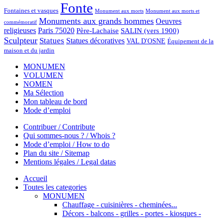
Fonte
Fontaines et vasques
Monument aux morts et
Monument aux morts
Monuments aux grands hommes
Oeuvres
commémoratif
religieuses
Paris 75020
Père-Lachaise
SALIN (vers 1900)
Sculpteur
Statues
Statues décoratives
VAL D'OSNE
Équipement de la
maison et du jardin
MONUMEN
VOLUMEN
NOMEN
Ma Sélection
Mon tableau de bord
Mode d’emploi
Contribuer / Contribute
Qui sommes-nous ? / Whois ?
Mode d’emploi / How to do
Plan du site / Sitemap
Mentions légales / Legal datas
Accueil
Toutes les categories
MONUMEN
Chauffage - cuisinières - cheminées...
Décors - balcons - grilles - portes - kiosques -