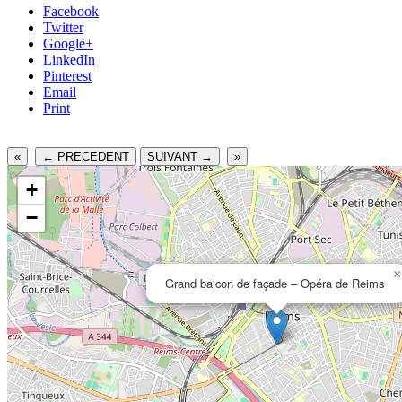
Facebook
Twitter
Google+
LinkedIn
Pinterest
Email
Print
«
← PRECEDENT
SUIVANT →
»
+
−
×
Grand balcon de façade – Opéra de Reims