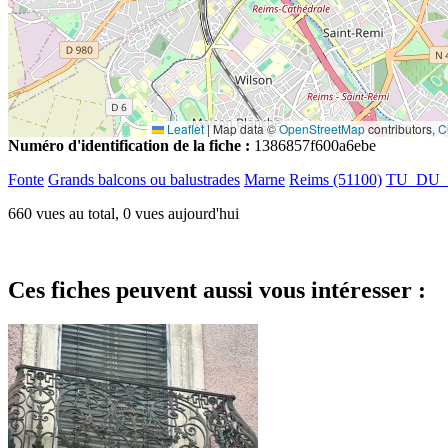
Leaflet
|
Map data ©
OpenStreetMap
contributors,
C
Numéro d'identification de la fiche :
1386857f600a6ebe
Fonte
Grands balcons ou balustrades
Marne
Reims (51100)
TU_DU_
660 vues au total, 0 vues aujourd'hui
Ces fiches peuvent aussi vous intéresser :