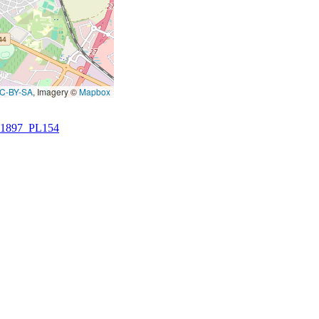
C-BY-SA
, Imagery ©
Mapbox
1897_PL154