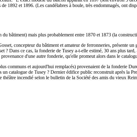
 de 1892 et 1896. (Les candélabres à boule, très endommagés, ont dispa
ion du bâtiment) mais plus probablement entre 1870 et 1873 (la construc
 Gosset, concepteur du bâtiment et amateur de ferronneries, présente un 
set ? Dans ce cas, la fonderie de Tusey a-t-elle estimé, 30 ans plus tard
 provenance d'une autre fonderie, qu'elle promeut alors dans le catalo
 plus communs et aujourd'hui remplacés) provenaient de la fonderie Dur
ns un catalogue de Tusey ? Dernier édifice public reconstruit après la 
e théâtre incendié selon le bulletin de la Société des amis du vieux Rei