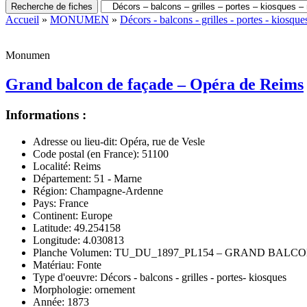
Recherche de fiches
Accueil
»
MONUMEN
»
Décors - balcons - grilles - portes - kiosques
Monumen
Grand balcon de façade – Opéra de Reims
Informations :
Adresse ou lieu-dit:
Opéra, rue de Vesle
Code postal (en France):
51100
Localité:
Reims
Département:
51 - Marne
Région:
Champagne-Ardenne
Pays:
France
Continent:
Europe
Latitude:
49.254158
Longitude:
4.030813
Planche Volumen:
TU_DU_1897_PL154 – GRAND BALC
Matériau:
Fonte
Type d'oeuvre:
Décors - balcons - grilles - portes- kiosques
Morphologie:
ornement
Année:
1873