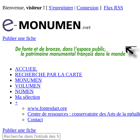
Bienvenue,
visiteur !
[
S'enregistrer
|
Connexion
]
Flux RSS
Publier une fiche
ACCUEIL
RECHERCHE PAR LA CARTE
MONUMEN
VOLUMEN
NOMEN
Ma sélection
+
www.fontesdart.org
Centre de ressources : conservatoire des Arts de la métall
Contact
Publier une fiche