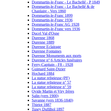
Dommartin-le-Franc - Le Bachellé - P 1849
Dommartin-le-Franc - Le Bachellé & de
Chanlaire - Vers 1860
Dommartin-le-Franc 1899
Dommartin-le-Franc 1936
Dommartin-le-Franc AG 1928
Dommartin-le-Franc vers 1936
Ducel Val d'Osne
Durenne 1868
Durenne 1889
Durenne Eclairage
Durenne Fontaines
Durenne Monuments aux morts
Durenne n° 6 Articles funéraires
Ferry-Capitain - F8 - 1928
Guimard Saint-Dizier
Hochard 1884
La statue religieuse (PF)
La statue religieuse n° 57
La statue religieuse n° 59
Ovide Martin et Viry frères
Salin (vers 1900)
Savanne (vers 1836-1840)
Thiriot 1887
Tusey Dufilhol 1897