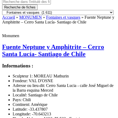
Recherche de fiches
Accueil
»
MONUMEN
»
Fontaines et vasques
» Fuente Neptune y
Amphitrite – Cerro Santa Lucía- Santiago de Chile
Monumen
Fuente Neptune y Amphitrite – Cerro
Santa Lucía- Santiago de Chile
Informations :
Sculpteur 1:
MOREAU Mathurin
Fondeur:
VAL D'OSNE
Adresse ou lieu-dit:
Cerro Santa Lucia - calle José Miguel de
la Barra esquina Merced
Localité:
Santiago de Chile
Pays:
Chili
Continent:
Amérique
Latitude:
-33.437807
Longitude:
-70.643213