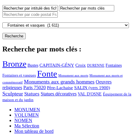
Recherche par mots clés :
Bronze
CAPITAIN-GÉNY
Bustes
Croix
Fontaines
DURENNE
Fonte
Fontaines et vasques
Monument aux morts et
Monument aux morts
Monuments aux grands hommes
Oeuvres
commémoratif
religieuses
Paris 75020
Père-Lachaise
SALIN (vers 1900)
Sculpteur
Statues
Statues décoratives
VAL D'OSNE
Équipement de la
maison et du jardin
MONUMEN
VOLUMEN
NOMEN
Ma Sélection
Mon tableau de bord