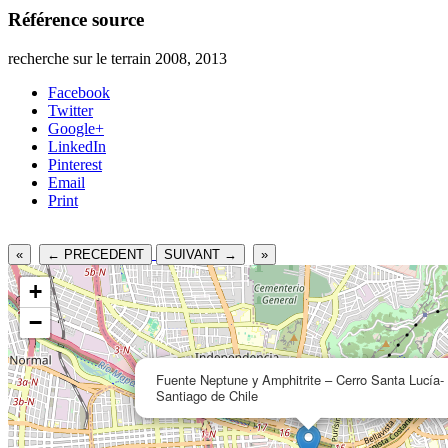
Référence source
recherche sur le terrain 2008, 2013
Facebook
Twitter
Google+
LinkedIn
Pinterest
Email
Print
«
← PRECEDENT
SUIVANT →
»
+
−
Fuente Neptune y Amphitrite – Cerro Santa Lucía-
Santiago de Chile