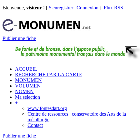
Bienvenue,
visiteur !
[
S'enregistrer
|
Connexion
]
Flux RSS
Publier une fiche
ACCUEIL
RECHERCHE PAR LA CARTE
MONUMEN
VOLUMEN
NOMEN
Ma sélection
+
www.fontesdart.org
Centre de ressources : conservatoire des Arts de la
métallurgie
Contact
Publier une fiche