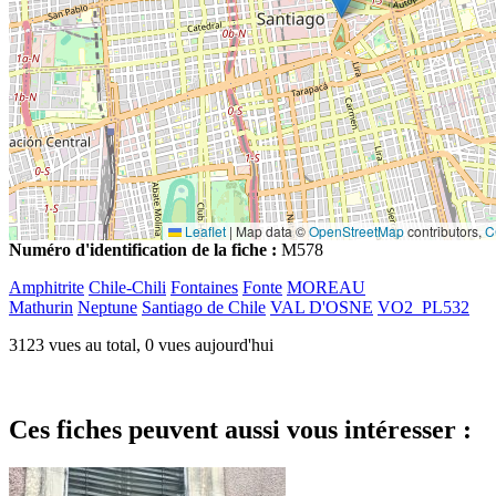
Leaflet
|
Map data ©
OpenStreetMap
contributors,
C
Numéro d'identification de la fiche :
M578
Amphitrite
Chile-Chili
Fontaines
Fonte
MOREAU
Mathurin
Neptune
Santiago de Chile
VAL D'OSNE
VO2_PL532
3123 vues au total, 0 vues aujourd'hui
Ces fiches peuvent aussi vous intéresser :