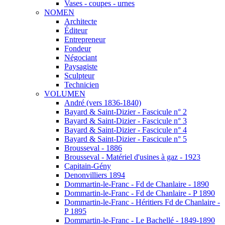
Vases - coupes - urnes
NOMEN
Architecte
Éditeur
Entrepreneur
Fondeur
Négociant
Paysagiste
Sculpteur
Technicien
VOLUMEN
André (vers 1836-1840)
Bayard & Saint-Dizier - Fascicule n° 2
Bayard & Saint-Dizier - Fascicule n° 3
Bayard & Saint-Dizier - Fascicule n° 4
Bayard & Saint-Dizier - Fascicule n° 5
Brousseval - 1886
Brousseval - Matériel d'usines à gaz - 1923
Capitain-Gény
Denonvilliers 1894
Dommartin-le-Franc - Fd de Chanlaire - 1890
Dommartin-le-Franc - Fd de Chanlaire - P 1890
Dommartin-le-Franc - Héritiers Fd de Chanlaire -
P 1895
Dommartin-le-Franc - Le Bachellé - 1849-1890