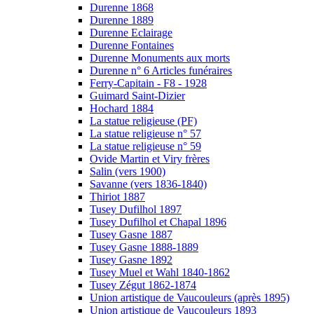
Durenne 1868
Durenne 1889
Durenne Eclairage
Durenne Fontaines
Durenne Monuments aux morts
Durenne n° 6 Articles funéraires
Ferry-Capitain - F8 - 1928
Guimard Saint-Dizier
Hochard 1884
La statue religieuse (PF)
La statue religieuse n° 57
La statue religieuse n° 59
Ovide Martin et Viry frères
Salin (vers 1900)
Savanne (vers 1836-1840)
Thiriot 1887
Tusey Dufilhol 1897
Tusey Dufilhol et Chapal 1896
Tusey Gasne 1887
Tusey Gasne 1888-1889
Tusey Gasne 1892
Tusey Muel et Wahl 1840-1862
Tusey Zégut 1862-1874
Union artistique de Vaucouleurs (après 1895)
Union artistique de Vaucouleurs 1893