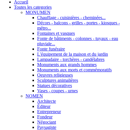
Accueil
Toutes les categories
MONUMEN
Chauffage - cuisinières - cheminées...
Décors - balcons - grilles - portes - kiosques -
métro...
Fontaines et vasques
Fonte de bâtiments - colonnes - tuyaux - eau
pluviale...
Fonte funéraire
L'équipement de la maison et du jardin
Lampadaire - torchères - candélabres
Monuments aux grands hommes
Monuments aux morts et commémoratifs
Oeuvres religieuses
Sculptures animalières
Statues décoratives
Vases - coupes - urnes
NOMEN
Architecte
Éditeur
Entrepreneur
Fondeur
Négociant
Paysagiste