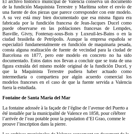
El archivo histórico municipal de Valencia conserva un documento
de la fundición Maquinista Terrestre y Marítima sobre el envío de
una fuente de dos piezas que parece corresponder con este modelo.
A su vez está muy bien documentado que esa misma figura era
fabricada por la fundición francesa de Jean-Jacques Ducel como
puede observarse en las poblaciones francesas de Lempdes,
Basville, Givry, Fontenay-sous-Bois y Luxeuil-les-Bains o en la
ciudad brasileña de Petrópolis. Aunque la empresa española se
especializó fundamentalmente en fundición de maquinaria pesada,
consta alguna realización de fuente de vecindad para la ciudad de
Barcelona en 1877, pero este modelo en concreto no ha sido
documentado. Estos datos nos llevan a concluir que se trata de una
figura extraída del mismo molde original de la fundición Ducel, y
que la Maquinista Terrestre pudiera haber actuado como
intermediaria o compartiera por algún acuerdo comercial los
modelos franceses en el caso de que la fuente servida a Valencia
fuera la estudiada.
Fontaine de Santa Maria del Mar
La fontaine adossée à la façade de l’église de l’avenue del Puerto a
été installée par la municipalité de Valence en 1858, pour célébrer
l’arrivée de l’eau potable pour la population d’El Grao, comme le
prouve l’inscription dans la pierre.