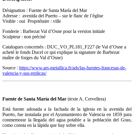
Désignation : Fuente de Santa María del Mar
Adresse : avenida del Puerto – sur le flanc de l’église
Visible : oui Propriétaire : ville
Fonderie : Barbezat Val d’Osne pour la version initiale
Sculpteur : non précisé
Catalogues concernés : DUC_VO_PL181_F227 (le Val d’Osne a
acheté le fonds Ducel ce qui explique la signature de Barbezat
maître de forges du Val d’Osne)
Source :
https://www.ars-metallica.fr/ads/las-fuentes-francesas-de-
valencia-y-sus-replicas/
Fuente de Santa María del Mar
(texte A. Cervellera)
Está fuente adosada a la fachada de la iglesia en la avenida del
Puerto, fue instalada por el Ayuntamiento de Valencia en 1859 para
conmemorar la llegada del agua potable a la población del Grao,
como consta en la lápida que hay sobre ella.