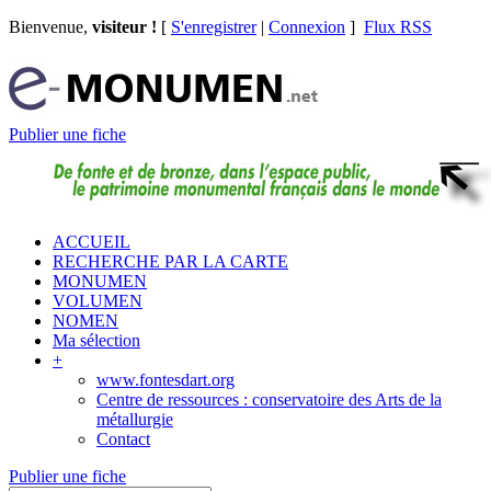
Bienvenue,
visiteur !
[
S'enregistrer
|
Connexion
]
Flux RSS
Publier une fiche
ACCUEIL
RECHERCHE PAR LA CARTE
MONUMEN
VOLUMEN
NOMEN
Ma sélection
+
www.fontesdart.org
Centre de ressources : conservatoire des Arts de la
métallurgie
Contact
Publier une fiche