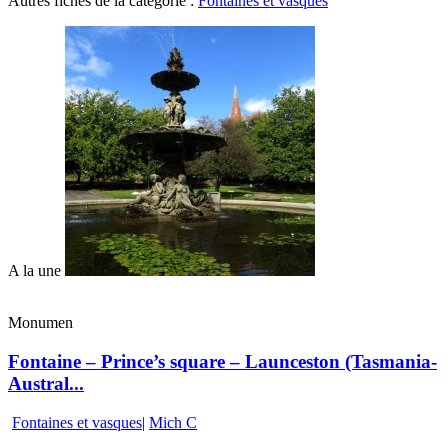
Autres fiches de la catégorie :
Fontaines et vasques
A la une
Monumen
Fontaine – Prince’s square – Launceston (Tasmania-
Austral...
Fontaines et vasques
|
Mich C