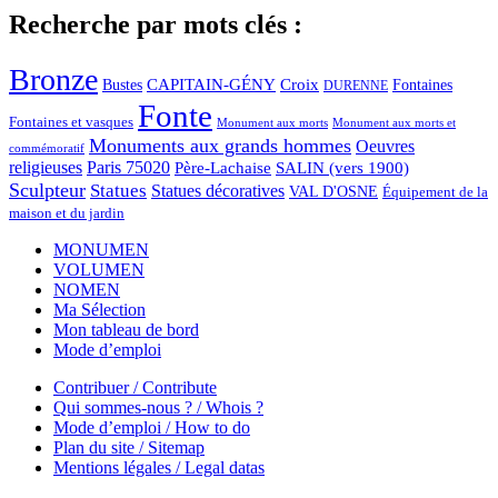
Recherche par mots clés :
Bronze
CAPITAIN-GÉNY
Bustes
Croix
Fontaines
DURENNE
Fonte
Fontaines et vasques
Monument aux morts et
Monument aux morts
Monuments aux grands hommes
Oeuvres
commémoratif
religieuses
Paris 75020
Père-Lachaise
SALIN (vers 1900)
Sculpteur
Statues
Statues décoratives
VAL D'OSNE
Équipement de la
maison et du jardin
MONUMEN
VOLUMEN
NOMEN
Ma Sélection
Mon tableau de bord
Mode d’emploi
Contribuer / Contribute
Qui sommes-nous ? / Whois ?
Mode d’emploi / How to do
Plan du site / Sitemap
Mentions légales / Legal datas