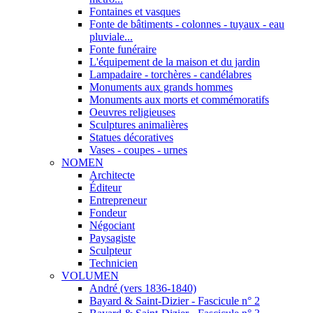
Fontaines et vasques
Fonte de bâtiments - colonnes - tuyaux - eau
pluviale...
Fonte funéraire
L'équipement de la maison et du jardin
Lampadaire - torchères - candélabres
Monuments aux grands hommes
Monuments aux morts et commémoratifs
Oeuvres religieuses
Sculptures animalières
Statues décoratives
Vases - coupes - urnes
NOMEN
Architecte
Éditeur
Entrepreneur
Fondeur
Négociant
Paysagiste
Sculpteur
Technicien
VOLUMEN
André (vers 1836-1840)
Bayard & Saint-Dizier - Fascicule n° 2