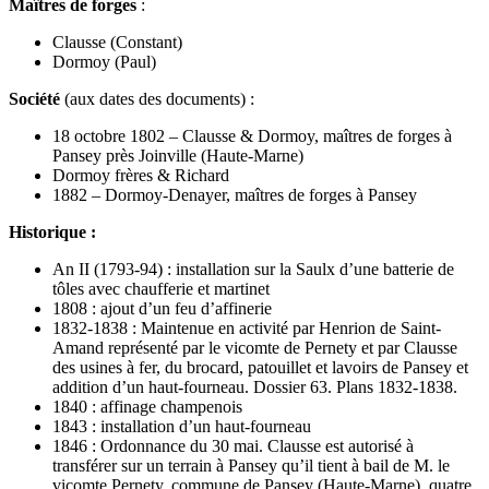
Maîtres de forges
:
Clausse (Constant)
Dormoy (Paul)
Société
(aux dates des documents) :
18 octobre 1802 – Clausse & Dormoy, maîtres de forges à
Pansey près Joinville (Haute-Marne)
Dormoy frères & Richard
1882 – Dormoy-Denayer, maîtres de forges à Pansey
Historique :
An II (1793-94) : installation sur la Saulx d’une batterie de
tôles avec chaufferie et martinet
1808 : ajout d’un feu d’affinerie
1832-1838 : Maintenue en activité par Henrion de Saint-
Amand représenté par le vicomte de Pernety et par Clausse
des usines à fer, du brocard, patouillet et lavoirs de Pansey et
addition d’un haut-fourneau. Dossier 63. Plans 1832-1838.
1840 : affinage champenois
1843 : installation d’un haut-fourneau
1846 : Ordonnance du 30 mai. Clausse est autorisé à
transférer sur un terrain à Pansey qu’il tient à bail de M. le
vicomte Pernety, commune de Pansey (Haute-Marne), quatre