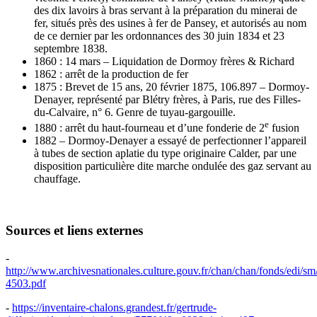
des dix lavoirs à bras servant à la préparation du minerai de
fer, situés près des usines à fer de Pansey, et autorisés au nom
de ce dernier par les ordonnances des 30 juin 1834 et 23
septembre 1838.
1860 : 14 mars – Liquidation de Dormoy frères & Richard
1862 : arrêt de la production de fer
1875 : Brevet de 15 ans, 20 février 1875, 106.897 – Dormoy-
Denayer, représenté par Blétry frères, à Paris, rue des Filles-
du-Calvaire, n° 6. Genre de tuyau-gargouille.
e
1880 : arrêt du haut-fourneau et d’une fonderie de 2
fusion
1882 – Dormoy-Denayer a essayé de perfectionner l’appareil
à tubes de section aplatie du type originaire Calder, par une
disposition particulière dite marche ondulée des gaz servant au
chauffage.
Sources et liens externes
-
http://www.archivesnationales.culture.gouv.fr/chan/chan/fonds/edi
4503.pdf
-
https://inventaire-chalons.grandest.fr/gertrude-