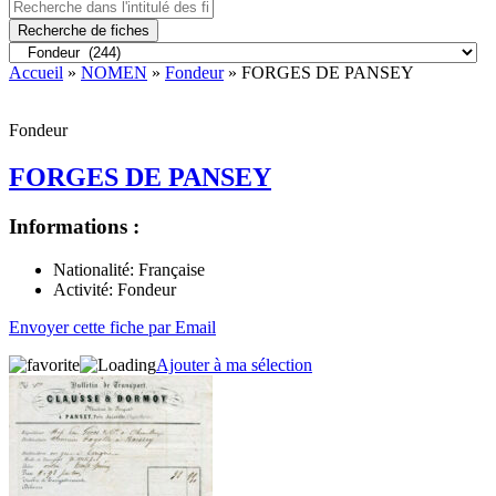
Recherche de fiches
Accueil
»
NOMEN
»
Fondeur
» FORGES DE PANSEY
Fondeur
FORGES DE PANSEY
Informations :
Nationalité:
Française
Activité:
Fondeur
Envoyer cette fiche par Email
Ajouter à ma sélection