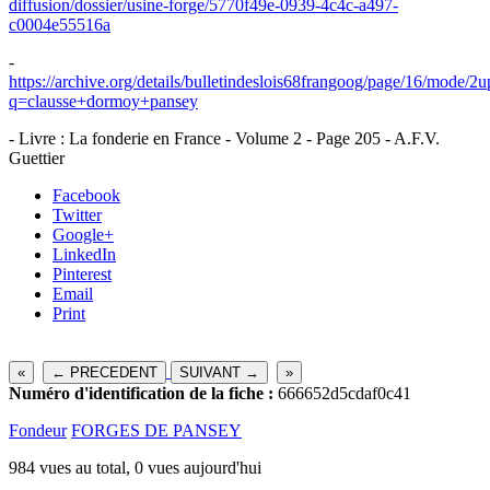
diffusion/dossier/usine-forge/5770f49e-0939-4c4c-a497-
c0004e55516a
-
https://archive.org/details/bulletindeslois68frangoog/page/16/mode/2u
q=clausse+dormoy+pansey
- Livre : La fonderie en France - Volume 2 - Page 205 - A.F.V.
Guettier
Facebook
Twitter
Google+
LinkedIn
Pinterest
Email
Print
«
← PRECEDENT
SUIVANT →
»
Numéro d'identification de la fiche :
666652d5cdaf0c41
Fondeur
FORGES DE PANSEY
984 vues au total, 0 vues aujourd'hui