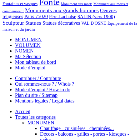
Fonte
Fontaines et vasques
Monument aux morts et
Monument aux morts
Monuments aux grands hommes
Oeuvres
commémoratif
religieuses
Paris 75020
Père-Lachaise
SALIN (vers 1900)
Sculpteur
Statues
Statues décoratives
VAL D'OSNE
Équipement de la
maison et du jardin
MONUMEN
VOLUMEN
NOMEN
Ma Sélection
Mon tableau de bord
Mode d’emploi
Contribuer / Contribute
Qui sommes-nous ? / Whois ?
Mode d’emploi / How to do
Plan du site / Sitemap
Mentions légales / Legal datas
Accueil
Toutes les categories
MONUMEN
Chauffage - cuisinières - cheminées...
Décors - balcons - grilles - portes - kiosques -
métro...