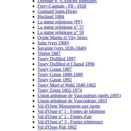
Durenne n° 6 Articles funéraires
Ferry-Capitain - F8 - 1928
Guimard Saint-Dizier
Hochard 1884
La statue religieuse (PF)
La statue religieuse n° 57
La statue religieuse n° 59
Ovide Martin et Viry frères
Salin (vers 1900)
Savanne (vers 1836-1840)
Thiriot 1887
Tusey Dufilhol 1897
Tusey Dufilhol et Chapal 1896
Tusey Gasne 1887
Tusey Gasne 1888-1889
Tusey Gasne 1892
Tusey Muel et Wahl 1840-1862
Tusey Zégut 1862-1874
Union artistique de Vaucouleurs (après 1895)
Union artistique de Vaucouleurs 1893
Val d'Osne Monuments aux morts
Val d'Osne n° 1 - Fontes de bâtiment
Val d'Osne n° 2 - Fontes d'art
Val d'Osne n° 3 - Fontes religieuses
Val d'Osne Pub 1862