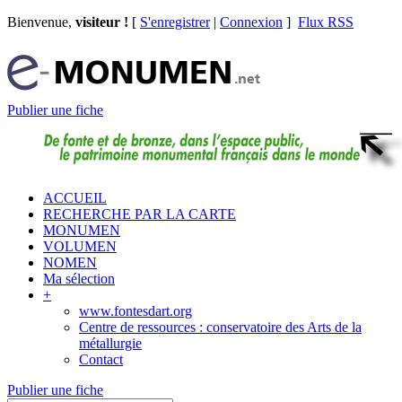
Bienvenue,
visiteur !
[
S'enregistrer
|
Connexion
]
Flux RSS
Publier une fiche
ACCUEIL
RECHERCHE PAR LA CARTE
MONUMEN
VOLUMEN
NOMEN
Ma sélection
+
www.fontesdart.org
Centre de ressources : conservatoire des Arts de la
métallurgie
Contact
Publier une fiche