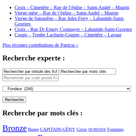
Croix – Cimetière – Rue de l’église – Saint-André – Magrin
Vierge mère – Rue de l’église – Saint-André – Magrin
Vierge de Satourène – Rue Jules Ferry – Labastide-Saint-
Georges
Croix – Rue Dr Emery Compayre – Labastide-Saint-Georges
Coupe – Tombe Lachurie-Grappe – Cimetière – Lavaur
Plus récentes contributions de Patricia »
Recherche experte :
Recherche par mots clés :
Bronze
CAPITAIN-GÉNY
Bustes
Croix
Fontaines
DURENNE