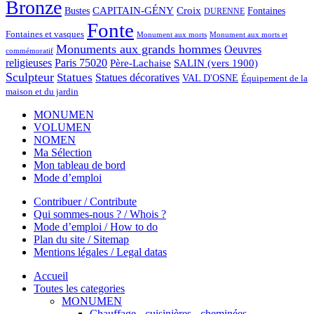
Bronze
CAPITAIN-GÉNY
Bustes
Croix
Fontaines
DURENNE
Fonte
Fontaines et vasques
Monument aux morts et
Monument aux morts
Monuments aux grands hommes
Oeuvres
commémoratif
religieuses
Paris 75020
Père-Lachaise
SALIN (vers 1900)
Sculpteur
Statues
Statues décoratives
VAL D'OSNE
Équipement de la
maison et du jardin
MONUMEN
VOLUMEN
NOMEN
Ma Sélection
Mon tableau de bord
Mode d’emploi
Contribuer / Contribute
Qui sommes-nous ? / Whois ?
Mode d’emploi / How to do
Plan du site / Sitemap
Mentions légales / Legal datas
Accueil
Toutes les categories
MONUMEN
Chauffage - cuisinières - cheminées...