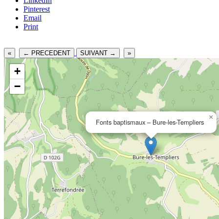
LinkedIn
Pinterest
Email
Print
«
← PRECEDENT
SUIVANT →
»
+
−
×
Fonts baptismaux – Bure-les-Templiers