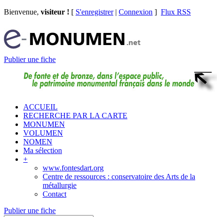
Bienvenue,
visiteur !
[
S'enregistrer
|
Connexion
]
Flux RSS
Publier une fiche
ACCUEIL
RECHERCHE PAR LA CARTE
MONUMEN
VOLUMEN
NOMEN
Ma sélection
+
www.fontesdart.org
Centre de ressources : conservatoire des Arts de la
métallurgie
Contact
Publier une fiche