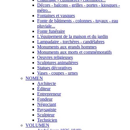
Décors - balcons - grilles - portes - kiosques -
métro...
Fontaines et vasques
Fonte de bâtiments - colonnes - tuyaux - eau
pluviale...
Fonte funéraire
L'équipement de la maison et du jardin
Lampadaire - torchères - candélabres
Monuments aux grands hommes
Monuments aux morts et commémoratifs
Oeuvres religieuses
Sculptures animalières
Statues décoratives
Vases - coupes - urnes
NOMEN
Architecte
Éditeur
Entrepreneur
Fondeur
Négociant
Paysagiste
Sculpteur
Technicien
VOLUMEN