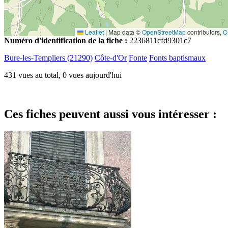
Leaflet
|
Map data ©
OpenStreetMap
contributors,
C
Numéro d'identification de la fiche :
2236811cfd9301c7
Bure-les-Templiers (21290)
Côte-d'Or
Fonte
Fonts baptismaux
431 vues au total, 0 vues aujourd'hui
Ces fiches peuvent aussi vous intéresser :