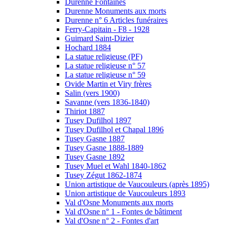
Durenne Fontaines
Durenne Monuments aux morts
Durenne n° 6 Articles funéraires
Ferry-Capitain - F8 - 1928
Guimard Saint-Dizier
Hochard 1884
La statue religieuse (PF)
La statue religieuse n° 57
La statue religieuse n° 59
Ovide Martin et Viry frères
Salin (vers 1900)
Savanne (vers 1836-1840)
Thiriot 1887
Tusey Dufilhol 1897
Tusey Dufilhol et Chapal 1896
Tusey Gasne 1887
Tusey Gasne 1888-1889
Tusey Gasne 1892
Tusey Muel et Wahl 1840-1862
Tusey Zégut 1862-1874
Union artistique de Vaucouleurs (après 1895)
Union artistique de Vaucouleurs 1893
Val d'Osne Monuments aux morts
Val d'Osne n° 1 - Fontes de bâtiment
Val d'Osne n° 2 - Fontes d'art