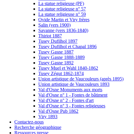
La statue religieuse (PF)
La statue religieuse n° 57
La statue religieuse n° 59
Ovide Martin et Viry frères
Salin (vers 1900)
Savanne (vers 1836-1840)
Thiriot 1887
Tusey Dufilhol 1897
Tusey Dufilhol et Chapal 1896
Tusey Gasne 1887
Tusey Gasne 1888-1889
Tusey Gasne 1892
Tusey Muel et Wahl 1840-1862
Tusey Zégut 1862-1874
Union artistique de Vaucouleurs (après 1895)
Union artistique de Vaucouleurs 1893
Val d'Osne Monuments aux morts
Val d'Osne n° 1 - Fontes de bâtiment
Val d'Osne n° 2 - Fontes d'art
Val d'Osne n° 3 - Fontes religieuses
Val d'Osne Pub 1862
Viry 1893
Contactez-nous
Recherche géographique
Ressources presse