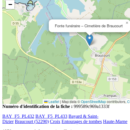
−
×
Fonte funéraire – Cimetière de Braucourt
Leaflet
|
Map data ©
OpenStreetMap
contributors,
C
Numéro d'identification de la fiche :
999589c969a1333f
BAY_F5_PL432
BAY_F5_PL433
Bayard & Saint-
Dizier
Braucourt (52290)
Croix
Entourages de tombes
Haute-Marne