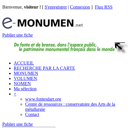
Bienvenue,
visiteur !
[
S'enregistrer
|
Connexion
]
Flux RSS
Publier une fiche
ACCUEIL
RECHERCHE PAR LA CARTE
MONUMEN
VOLUMEN
NOMEN
Ma sélection
+
www.fontesdart.org
Centre de ressources : conservatoire des Arts de la
métallurgie
Contact
Publier une fiche