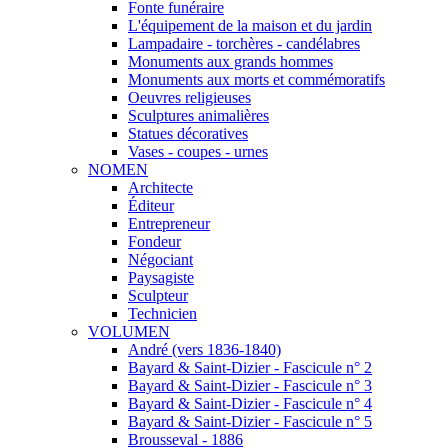
Fonte funéraire
L'équipement de la maison et du jardin
Lampadaire - torchères - candélabres
Monuments aux grands hommes
Monuments aux morts et commémoratifs
Oeuvres religieuses
Sculptures animalières
Statues décoratives
Vases - coupes - urnes
NOMEN
Architecte
Éditeur
Entrepreneur
Fondeur
Négociant
Paysagiste
Sculpteur
Technicien
VOLUMEN
André (vers 1836-1840)
Bayard & Saint-Dizier - Fascicule n° 2
Bayard & Saint-Dizier - Fascicule n° 3
Bayard & Saint-Dizier - Fascicule n° 4
Bayard & Saint-Dizier - Fascicule n° 5
Brousseval - 1886