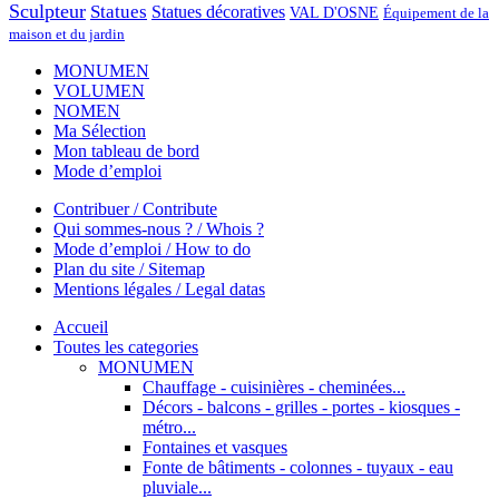
Sculpteur
Statues
Statues décoratives
VAL D'OSNE
Équipement de la
maison et du jardin
MONUMEN
VOLUMEN
NOMEN
Ma Sélection
Mon tableau de bord
Mode d’emploi
Contribuer / Contribute
Qui sommes-nous ? / Whois ?
Mode d’emploi / How to do
Plan du site / Sitemap
Mentions légales / Legal datas
Accueil
Toutes les categories
MONUMEN
Chauffage - cuisinières - cheminées...
Décors - balcons - grilles - portes - kiosques -
métro...
Fontaines et vasques
Fonte de bâtiments - colonnes - tuyaux - eau
pluviale...