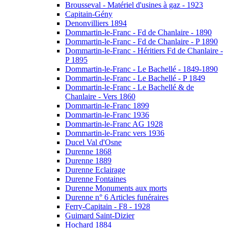
Brousseval - Matériel d'usines à gaz - 1923
Capitain-Gény
Denonvilliers 1894
Dommartin-le-Franc - Fd de Chanlaire - 1890
Dommartin-le-Franc - Fd de Chanlaire - P 1890
Dommartin-le-Franc - Héritiers Fd de Chanlaire -
P 1895
Dommartin-le-Franc - Le Bachellé - 1849-1890
Dommartin-le-Franc - Le Bachellé - P 1849
Dommartin-le-Franc - Le Bachellé & de
Chanlaire - Vers 1860
Dommartin-le-Franc 1899
Dommartin-le-Franc 1936
Dommartin-le-Franc AG 1928
Dommartin-le-Franc vers 1936
Ducel Val d'Osne
Durenne 1868
Durenne 1889
Durenne Eclairage
Durenne Fontaines
Durenne Monuments aux morts
Durenne n° 6 Articles funéraires
Ferry-Capitain - F8 - 1928
Guimard Saint-Dizier
Hochard 1884