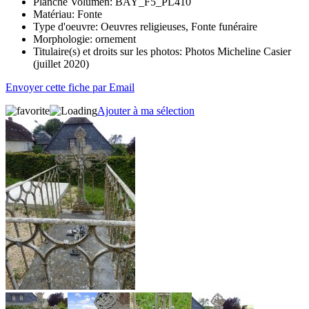
Planche Volumen:
BAY_F5_PL410
Matériau:
Fonte
Type d'oeuvre:
Oeuvres religieuses, Fonte funéraire
Morphologie:
ornement
Titulaire(s) et droits sur les photos:
Photos Micheline Casier
(juillet 2020)
Envoyer cette fiche par Email
Ajouter à ma sélection