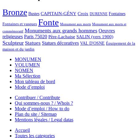
Bronze
CAPITAIN-GÉNY
Bustes
Croix
Fontaines
DURENNE
Fonte
Fontaines et vasques
Monument aux morts et
Monument aux morts
Monuments aux grands hommes
Oeuvres
commémoratif
religieuses
Paris 75020
Père-Lachaise
SALIN (vers 1900)
Sculpteur
Statues
Statues décoratives
VAL D'OSNE
Équipement de la
maison et du jardin
MONUMEN
VOLUMEN
NOMEN
Ma Sélection
Mon tableau de bord
Mode d’emploi
Contribuer / Contribute
Qui sommes-nous ? / Whois ?
Mode d’emploi / How to do
Plan du site / Sitemap
Mentions légales / Legal datas
Accueil
Toutes les categories