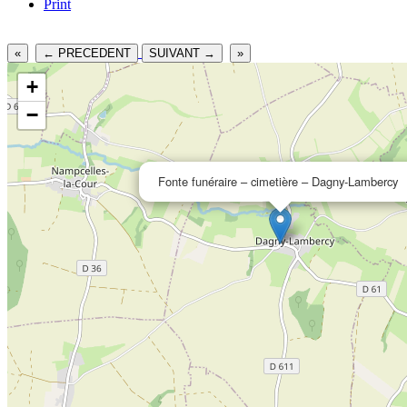
Print
«
← PRECEDENT
SUIVANT →
»
+
−
Fonte funéraire – cimetière – Dagny-Lambercy