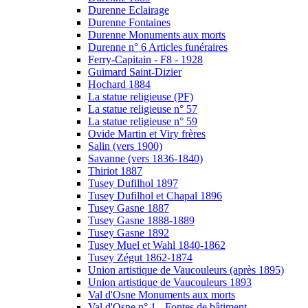
Durenne Eclairage
Durenne Fontaines
Durenne Monuments aux morts
Durenne n° 6 Articles funéraires
Ferry-Capitain - F8 - 1928
Guimard Saint-Dizier
Hochard 1884
La statue religieuse (PF)
La statue religieuse n° 57
La statue religieuse n° 59
Ovide Martin et Viry frères
Salin (vers 1900)
Savanne (vers 1836-1840)
Thiriot 1887
Tusey Dufilhol 1897
Tusey Dufilhol et Chapal 1896
Tusey Gasne 1887
Tusey Gasne 1888-1889
Tusey Gasne 1892
Tusey Muel et Wahl 1840-1862
Tusey Zégut 1862-1874
Union artistique de Vaucouleurs (après 1895)
Union artistique de Vaucouleurs 1893
Val d'Osne Monuments aux morts
Val d'Osne n° 1 - Fontes de bâtiment