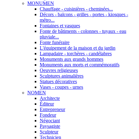
MONUMEN
Chauffage - cuisinières - cheminées...
Décors - balcons - grilles - portes - kiosques -
métro...
Fontaines et vasques
Fonte de bâtiments - colonnes - tuyaux - eau
pluviale...
Fonte funéraire
L'équipement de la maison et du jardin
Lampadaire - torchères - candélabres
Monuments aux grands hommes
Monuments aux morts et commémoratifs
Oeuvres religieuses
Sculptures animalières
Statues décoratives
Vases - coupes - urnes
NOMEN
Architecte
Éditeur
Entrepreneur
Fondeur
Négociant
Paysagiste
Sculpteur
Technicien