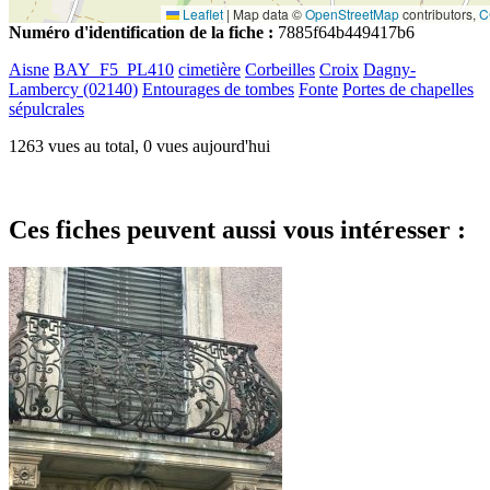
Leaflet
|
Map data ©
OpenStreetMap
contributors,
C
Numéro d'identification de la fiche :
7885f64b449417b6
Aisne
BAY_F5_PL410
cimetière
Corbeilles
Croix
Dagny-
Lambercy (02140)
Entourages de tombes
Fonte
Portes de chapelles
sépulcrales
1263 vues au total, 0 vues aujourd'hui
Ces fiches peuvent aussi vous intéresser :