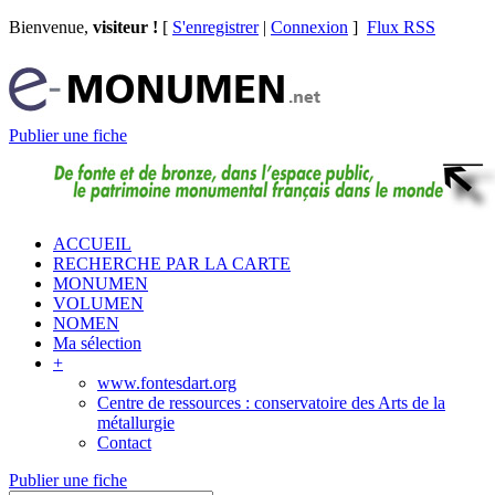
Bienvenue,
visiteur !
[
S'enregistrer
|
Connexion
]
Flux RSS
Publier une fiche
ACCUEIL
RECHERCHE PAR LA CARTE
MONUMEN
VOLUMEN
NOMEN
Ma sélection
+
www.fontesdart.org
Centre de ressources : conservatoire des Arts de la
métallurgie
Contact
Publier une fiche