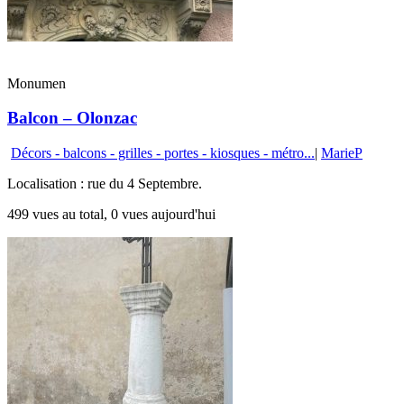
Monumen
Balcon – Olonzac
Décors - balcons - grilles - portes - kiosques - métro...
|
MarieP
Localisation : rue du 4 Septembre.
499 vues au total, 0 vues aujourd'hui