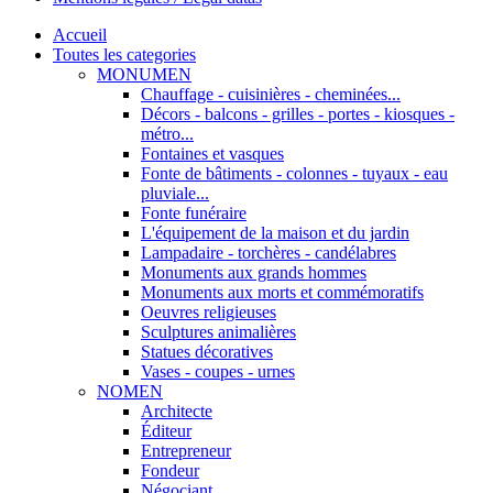
Accueil
Toutes les categories
MONUMEN
Chauffage - cuisinières - cheminées...
Décors - balcons - grilles - portes - kiosques -
métro...
Fontaines et vasques
Fonte de bâtiments - colonnes - tuyaux - eau
pluviale...
Fonte funéraire
L'équipement de la maison et du jardin
Lampadaire - torchères - candélabres
Monuments aux grands hommes
Monuments aux morts et commémoratifs
Oeuvres religieuses
Sculptures animalières
Statues décoratives
Vases - coupes - urnes
NOMEN
Architecte
Éditeur
Entrepreneur
Fondeur
Négociant