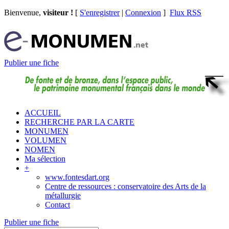
Bienvenue,
visiteur !
[
S'enregistrer
|
Connexion
]
Flux RSS
Publier une fiche
ACCUEIL
RECHERCHE PAR LA CARTE
MONUMEN
VOLUMEN
NOMEN
Ma sélection
+
www.fontesdart.org
Centre de ressources : conservatoire des Arts de la
métallurgie
Contact
Publier une fiche