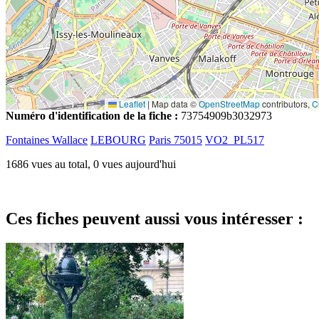
Leaflet
|
Map data ©
OpenStreetMap
contributors,
C
Numéro d'identification de la fiche :
73754909b3032973
Fontaines Wallace
LEBOURG
Paris 75015
VO2_PL517
1686 vues au total, 0 vues aujourd'hui
Ces fiches peuvent aussi vous intéresser :