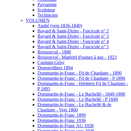
Paysagiste
Sculpteur
Technicien
VOLUMEN
André (vers 1836-1840)
Bayard & Saint-Dizier - Fascicule n° 2
Bayard & Saint-Dizier - Fascicule n° 3
Bayard & Saint-Dizier - Fascicule n° 4
Bayard & Saint-Dizier - Fascicule n° 5
Brousseval - 1886
Brousseval - Matériel d'usines à gaz - 1923
Capitain-Gény
Denonvilliers 1894
Dommartin-le-Franc - Fd de Chanlaire - 1890
Dommartin-le-Franc - Fd de Chanlaire - P 1890
Dommartin-le-Franc - Héritiers Fd de Chanlaire -
P 1895
Dommartin-le-Franc - Le Bachellé - 1849-1890
Dommartin-le-Franc - Le Bachellé - P 1849
Dommartin-le-Franc - Le Bachellé & de
Chanlaire - Vers 1860
Dommartin-le-Franc 1899
Dommartin-le-Franc 1936
Dommartin-le-Franc AG 1928
Dommartin-le-Franc vers 1936