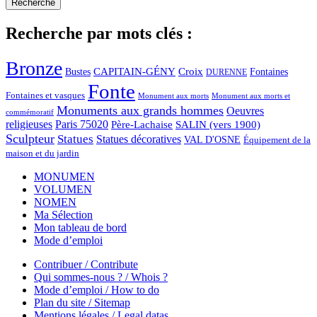
Recherche par mots clés :
Bronze
CAPITAIN-GÉNY
Bustes
Croix
Fontaines
DURENNE
Fonte
Fontaines et vasques
Monument aux morts et
Monument aux morts
Monuments aux grands hommes
Oeuvres
commémoratif
religieuses
Paris 75020
Père-Lachaise
SALIN (vers 1900)
Sculpteur
Statues
Statues décoratives
VAL D'OSNE
Équipement de la
maison et du jardin
MONUMEN
VOLUMEN
NOMEN
Ma Sélection
Mon tableau de bord
Mode d’emploi
Contribuer / Contribute
Qui sommes-nous ? / Whois ?
Mode d’emploi / How to do
Plan du site / Sitemap
Mentions légales / Legal datas