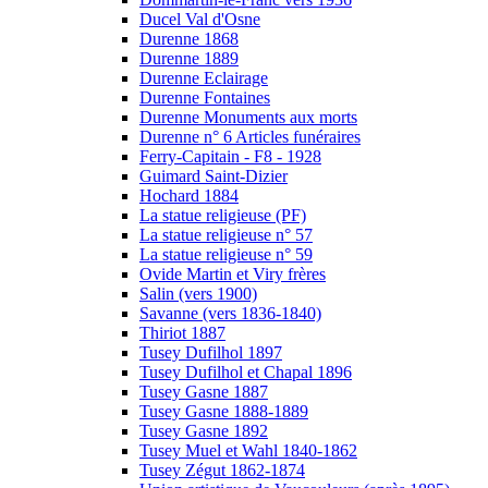
Ducel Val d'Osne
Durenne 1868
Durenne 1889
Durenne Eclairage
Durenne Fontaines
Durenne Monuments aux morts
Durenne n° 6 Articles funéraires
Ferry-Capitain - F8 - 1928
Guimard Saint-Dizier
Hochard 1884
La statue religieuse (PF)
La statue religieuse n° 57
La statue religieuse n° 59
Ovide Martin et Viry frères
Salin (vers 1900)
Savanne (vers 1836-1840)
Thiriot 1887
Tusey Dufilhol 1897
Tusey Dufilhol et Chapal 1896
Tusey Gasne 1887
Tusey Gasne 1888-1889
Tusey Gasne 1892
Tusey Muel et Wahl 1840-1862
Tusey Zégut 1862-1874