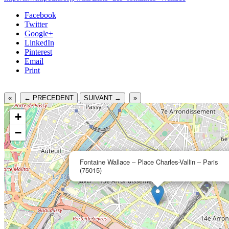
Facebook
Twitter
Google+
LinkedIn
Pinterest
Email
Print
«
← PRECEDENT
SUIVANT →
»
+
−
Fontaine Wallace – Place Charles-Vallin – Paris
(75015)