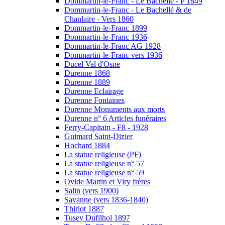
Dommartin-le-Franc - Le Bachellé - P 1849
Dommartin-le-Franc - Le Bachellé & de
Chanlaire - Vers 1860
Dommartin-le-Franc 1899
Dommartin-le-Franc 1936
Dommartin-le-Franc AG 1928
Dommartin-le-Franc vers 1936
Ducel Val d'Osne
Durenne 1868
Durenne 1889
Durenne Eclairage
Durenne Fontaines
Durenne Monuments aux morts
Durenne n° 6 Articles funéraires
Ferry-Capitain - F8 - 1928
Guimard Saint-Dizier
Hochard 1884
La statue religieuse (PF)
La statue religieuse n° 57
La statue religieuse n° 59
Ovide Martin et Viry frères
Salin (vers 1900)
Savanne (vers 1836-1840)
Thiriot 1887
Tusey Dufilhol 1897