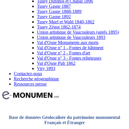
Tusey Dufilhol et Chapal 1896
Tusey Gasne 1887
Tusey Gasne 1888-1889
Tusey Gasne 1892
Tusey Muel et Wahl 1840-1862
Tusey Zégut 1862-1874
Union artistique de Vaucouleurs (après 1895)
Union artistique de Vaucouleurs 1893
Val d'Osne Monuments aux morts
Val d'Osne n° 1 - Fontes de bâtiment
Val d'Osne n° 2 - Fontes d'art
Val d'Osne n° 3 - Fontes religieuses
Val d'Osne Pub 1862
Viry 1893
Contactez-nous
Recherche géographique
Ressources presse
Base de données Géolocalisée du patrimoine monumental
Français et Étranger