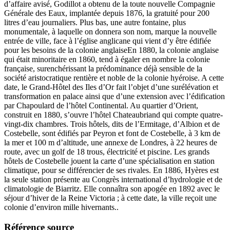
d’affaire avisé, Godillot a obtenu de la toute nouvelle Compagnie
Générale des Eaux, implantée depuis 1876, la gratuité pour 200
litres d’eau journaliers. Plus bas, une autre fontaine, plus
monumentale, à laquelle on donnera son nom, marque la nouvelle
entrée de ville, face à l’église anglicane qui vient d’y être édifiée
pour les besoins de la colonie anglaiseEn 1880, la colonie anglaise
qui était minoritaire en 1860, tend à égaler en nombre la colonie
française, surenchérissant la prédominance déjà sensible de la
société aristocratique rentière et noble de la colonie hyéroise. A cette
date, le Grand-Hôtel des Iles d’Or fait l’objet d’une surélévation et
transformation en palace ainsi que d’une extension avec l’édification
par Chapoulard de l’hôtel Continental. Au quartier d’Orient,
construit en 1880, s’ouvre l’hôtel Chateaubriand qui compte quatre-
vingt-dix chambres. Trois hôtels, dits de l’Ermitage, d’Albion et de
Costebelle, sont édifiés par Peyron et font de Costebelle, à 3 km de
la mer et 100 m d’altitude, une annexe de Londres, à 22 heures de
route, avec un golf de 18 trous, électricité et piscine. Les grands
hôtels de Costebelle jouent la carte d’une spécialisation en station
climatique, pour se différencier de ses rivales. En 1886, Hyères est
la seule station présente au Congrès international d’hydrologie et de
climatologie de Biarritz. Elle connaîtra son apogée en 1892 avec le
séjour d’hiver de la Reine Victoria ; à cette date, la ville reçoit une
colonie d’environ mille hivernants..
Référence source