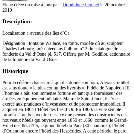
Fiche créée ou mise à jour par :
Dominique Perchet
le 20 octobre
2010
Description:
Localisation : avenue des Iles d’Or
Désignation : fontaine Wallace, en fonte, modèle dû au sculpteur
Charles Lebourg, présentéedans l’album n° 2 du catalogue de la
fonderie du Val d’Osne pl. 517. Offerte par M. Godillot, actionnaire
de la fonderie du Val d’Osne
Historique
Pour la célèbre chaussure à qui il a donné son nom, Alexis Godillot
est sans doute « le plus connu des hyérois ». Fidèle de Napoléon III,
l’homme a bâti son immense fortune en tant que fournisseur des
armées en équipement militaire. Maire de Saint-Ouen, il s’y est
exercé aux pratiques d’investisseur et de promoteur immobilier. Il
acquiert en 1864 l’Hôtel des Iles d’Or. En 1860, la ville semble
promise à un bel avenir : c’est ce que pensent les constructeurs des
nouveaux hôtels qui ouvrent entre 1850 et 1860, comme le Grand-
Hôtel des Iles d’Or, le grand hôtel du Parc (80 chambres), l’hôtel
d’Orient ou encore l’hôtel des Hespérides. A cette période, le parc