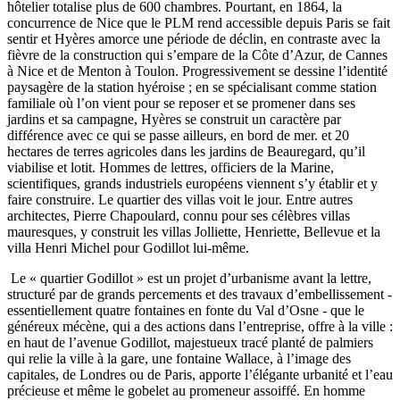
hôtelier totalise plus de 600 chambres. Pourtant, en 1864, la
concurrence de Nice que le PLM rend accessible depuis Paris se fait
sentir et Hyères amorce une période de déclin, en contraste avec la
fièvre de la construction qui s’empare de la Côte d’Azur, de Cannes
à Nice et de Menton à Toulon. Progressivement se dessine l’identité
paysagère de la station hyéroise ; en se spécialisant comme station
familiale où l’on vient pour se reposer et se promener dans ses
jardins et sa campagne, Hyères se construit un caractère par
différence avec ce qui se passe ailleurs, en bord de mer. et 20
hectares de terres agricoles dans les jardins de Beauregard, qu’il
viabilise et lotit. Hommes de lettres, officiers de la Marine,
scientifiques, grands industriels européens viennent s’y établir et y
faire construire. Le quartier des villas voit le jour. Entre autres
architectes, Pierre Chapoulard, connu pour ses célèbres villas
mauresques, y construit les villas Jolliette, Henriette, Bellevue et la
villa Henri Michel pour Godillot lui-même.
Le « quartier Godillot » est un projet d’urbanisme avant la lettre,
structuré par de grands percements et des travaux d’embellissement -
essentiellement quatre fontaines en fonte du Val d’Osne - que le
généreux mécène, qui a des actions dans l’entreprise, offre à la ville :
en haut de l’avenue Godillot, majestueux tracé planté de palmiers
qui relie la ville à la gare, une fontaine Wallace, à l’image des
capitales, de Londres ou de Paris, apporte l’élégante urbanité et l’eau
précieuse et même le gobelet au promeneur assoiffé. En homme