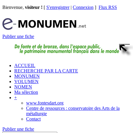
Bienvenue,
visiteur !
[
S'enregistrer
|
Connexion
]
Flux RSS
Publier une fiche
ACCUEIL
RECHERCHE PAR LA CARTE
MONUMEN
VOLUMEN
NOMEN
Ma sélection
+
www.fontesdart.org
Centre de ressources : conservatoire des Arts de la
métallurgie
Contact
Publier une fiche