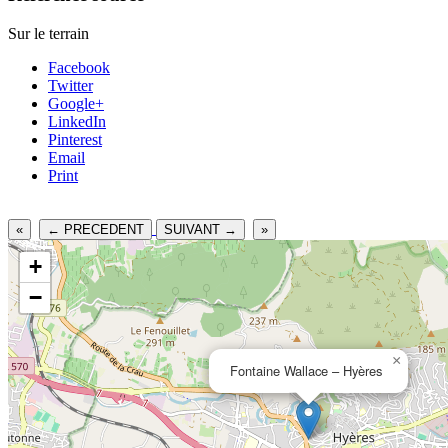
Sur le terrain
Facebook
Twitter
Google+
LinkedIn
Pinterest
Email
Print
«
← PRECEDENT
SUIVANT →
»
+
−
×
Fontaine Wallace – Hyères