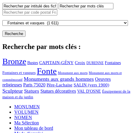
Recherche par mots clés :
Bronze
CAPITAIN-GÉNY
Bustes
Croix
Fontaines
DURENNE
Fonte
Fontaines et vasques
Monument aux morts et
Monument aux morts
Monuments aux grands hommes
Oeuvres
commémoratif
religieuses
Paris 75020
Père-Lachaise
SALIN (vers 1900)
Sculpteur
Statues
Statues décoratives
VAL D'OSNE
Équipement de la
maison et du jardin
MONUMEN
VOLUMEN
NOMEN
Ma Sélection
Mon tableau de bord