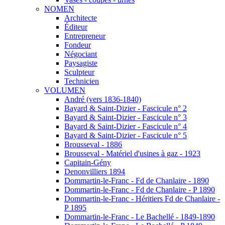
NOMEN
Architecte
Éditeur
Entrepreneur
Fondeur
Négociant
Paysagiste
Sculpteur
Technicien
VOLUMEN
André (vers 1836-1840)
Bayard & Saint-Dizier - Fascicule n° 2
Bayard & Saint-Dizier - Fascicule n° 3
Bayard & Saint-Dizier - Fascicule n° 4
Bayard & Saint-Dizier - Fascicule n° 5
Brousseval - 1886
Brousseval - Matériel d'usines à gaz - 1923
Capitain-Gény
Denonvilliers 1894
Dommartin-le-Franc - Fd de Chanlaire - 1890
Dommartin-le-Franc - Fd de Chanlaire - P 1890
Dommartin-le-Franc - Héritiers Fd de Chanlaire -
P 1895
Dommartin-le-Franc - Le Bachellé - 1849-1890