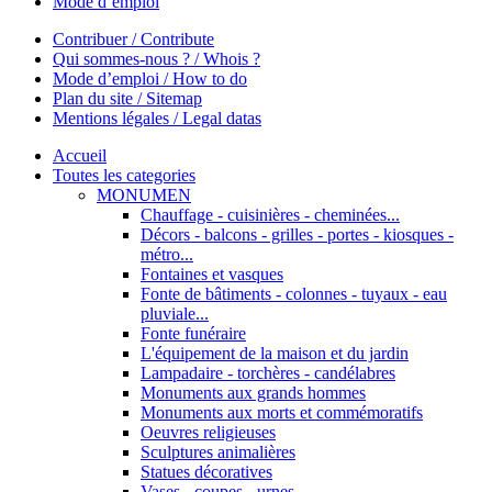
Mode d’emploi
Contribuer / Contribute
Qui sommes-nous ? / Whois ?
Mode d’emploi / How to do
Plan du site / Sitemap
Mentions légales / Legal datas
Accueil
Toutes les categories
MONUMEN
Chauffage - cuisinières - cheminées...
Décors - balcons - grilles - portes - kiosques -
métro...
Fontaines et vasques
Fonte de bâtiments - colonnes - tuyaux - eau
pluviale...
Fonte funéraire
L'équipement de la maison et du jardin
Lampadaire - torchères - candélabres
Monuments aux grands hommes
Monuments aux morts et commémoratifs
Oeuvres religieuses
Sculptures animalières
Statues décoratives
Vases - coupes - urnes