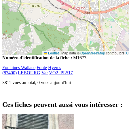
Leaflet
|
Map data ©
OpenStreetMap
contributors,
C
Numéro d'identification de la fiche :
M1673
Fontaines Wallace
Fonte
Hyères
(83400)
LEBOURG
Var
VO2_PL517
3811 vues au total, 0 vues aujourd'hui
Ces fiches peuvent aussi vous intéresser :