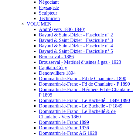
Négociant
Paysagiste
Sculpteur
Technicien
VOLUMEN
André (vers 1836-1840)
Bayard & Saint-Dizier - Fascicule n° 2
Bayard & Saint-Dizier - Fascicule n° 3
Bayard & Saint-Dizier - Fascicule n° 4
Bayard & Saint-Dizier - Fascicule n° 5
Brousseval - 1886
Brousseval - Matériel d'usines à gaz - 1923
Capitain-Gény
Denonvilliers 1894
Dommartin-le-Franc - Fd de Chanlaire - 1890
Dommartin-le-Franc - Fd de Chanlaire - P 1890
Dommartin-le-Franc - Héritiers Fd de Chanlaire -
P 1895
Dommartin-le-Franc - Le Bachellé - 1849-1890
Dommartin-le-Franc - Le Bachellé - P 1849
Dommartin-le-Franc - Le Bachellé & de
Chanlaire - Vers 1860
Dommartin-le-Franc 1899
Dommartin-le-Franc 1936
Dommartin-le-Franc AG 1928