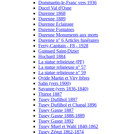
Dommartin-le-Franc vers 1936
Ducel Val d'Osne
Durenne 1868
Durenne 1889
Durenne Eclairage
Durenne Fontaines
Durenne Monuments aux morts
Durenne n° 6 Articles funéraires
Ferry-Capitain - F8 - 1928
Guimard Saint-Dizier
Hochard 1884
La statue religieuse (PF)
La statue religieuse n° 57
La statue religieuse n° 59
Ovide Martin et Viry frères
Salin (vers 1900)
Savanne (vers 1836-1840)
Thiriot 1887
Tusey Dufilhol 1897
Tusey Dufilhol et Chapal 1896
Tusey Gasne 1887
Tusey Gasne 1888-1889
Tusey Gasne 1892
Tusey Muel et Wahl 1840-1862
Tusey Zégut 1862-1874