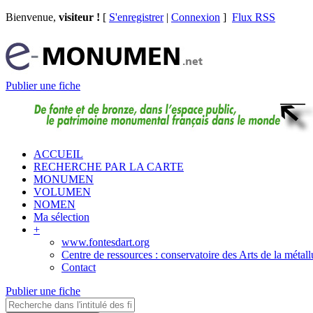
Bienvenue,
visiteur !
[
S'enregistrer
|
Connexion
]
Flux RSS
Publier une fiche
ACCUEIL
RECHERCHE PAR LA CARTE
MONUMEN
VOLUMEN
NOMEN
Ma sélection
+
www.fontesdart.org
Centre de ressources : conservatoire des Arts de la métall
Contact
Publier une fiche