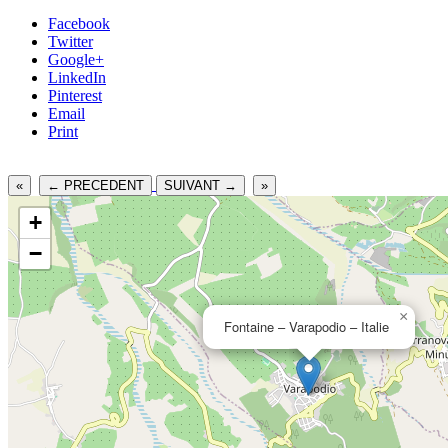
Facebook
Twitter
Google+
LinkedIn
Pinterest
Email
Print
«
← PRECEDENT
SUIVANT →
»
+
−
×
Fontaine – Varapodio – Italie