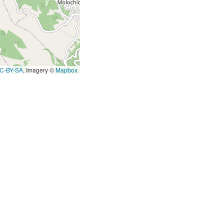
C-BY-SA
, Imagery ©
Mapbox