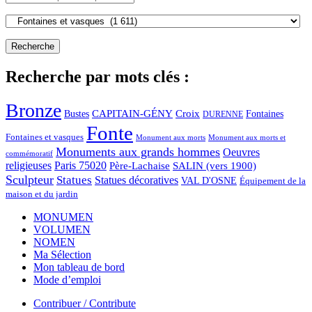
Recherche par mots clés :
Bronze
CAPITAIN-GÉNY
Bustes
Croix
Fontaines
DURENNE
Fonte
Fontaines et vasques
Monument aux morts et
Monument aux morts
Monuments aux grands hommes
Oeuvres
commémoratif
religieuses
Paris 75020
Père-Lachaise
SALIN (vers 1900)
Sculpteur
Statues
Statues décoratives
VAL D'OSNE
Équipement de la
maison et du jardin
MONUMEN
VOLUMEN
NOMEN
Ma Sélection
Mon tableau de bord
Mode d’emploi
Contribuer / Contribute