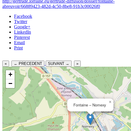
http://gertrude.lorraine.eu/gertrude-diffusion/dossier/fontaine-
abreuvoir/66889423-482d-4c50-8be8-91b3c00026f0
Facebook
Twitter
Google+
LinkedIn
Pinterest
Email
Print
«
← PRECEDENT
SUIVANT →
»
+
−
×
Fontaine – Nomexy