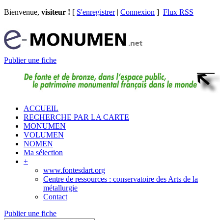
Bienvenue,
visiteur !
[
S'enregistrer
|
Connexion
]
Flux RSS
Publier une fiche
ACCUEIL
RECHERCHE PAR LA CARTE
MONUMEN
VOLUMEN
NOMEN
Ma sélection
+
www.fontesdart.org
Centre de ressources : conservatoire des Arts de la
métallurgie
Contact
Publier une fiche