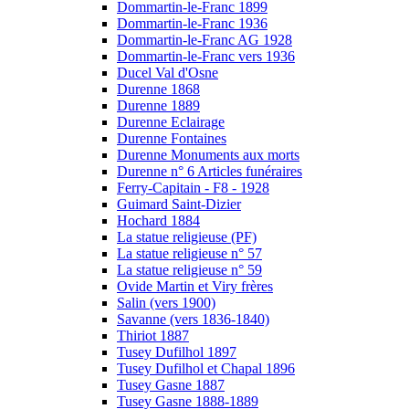
Dommartin-le-Franc 1899
Dommartin-le-Franc 1936
Dommartin-le-Franc AG 1928
Dommartin-le-Franc vers 1936
Ducel Val d'Osne
Durenne 1868
Durenne 1889
Durenne Eclairage
Durenne Fontaines
Durenne Monuments aux morts
Durenne n° 6 Articles funéraires
Ferry-Capitain - F8 - 1928
Guimard Saint-Dizier
Hochard 1884
La statue religieuse (PF)
La statue religieuse n° 57
La statue religieuse n° 59
Ovide Martin et Viry frères
Salin (vers 1900)
Savanne (vers 1836-1840)
Thiriot 1887
Tusey Dufilhol 1897
Tusey Dufilhol et Chapal 1896
Tusey Gasne 1887
Tusey Gasne 1888-1889