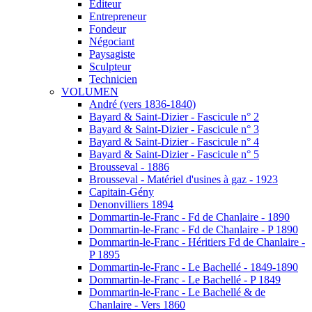
Éditeur
Entrepreneur
Fondeur
Négociant
Paysagiste
Sculpteur
Technicien
VOLUMEN
André (vers 1836-1840)
Bayard & Saint-Dizier - Fascicule n° 2
Bayard & Saint-Dizier - Fascicule n° 3
Bayard & Saint-Dizier - Fascicule n° 4
Bayard & Saint-Dizier - Fascicule n° 5
Brousseval - 1886
Brousseval - Matériel d'usines à gaz - 1923
Capitain-Gény
Denonvilliers 1894
Dommartin-le-Franc - Fd de Chanlaire - 1890
Dommartin-le-Franc - Fd de Chanlaire - P 1890
Dommartin-le-Franc - Héritiers Fd de Chanlaire -
P 1895
Dommartin-le-Franc - Le Bachellé - 1849-1890
Dommartin-le-Franc - Le Bachellé - P 1849
Dommartin-le-Franc - Le Bachellé & de
Chanlaire - Vers 1860