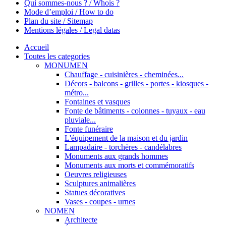
Qui sommes-nous ? / Whois ?
Mode d’emploi / How to do
Plan du site / Sitemap
Mentions légales / Legal datas
Accueil
Toutes les categories
MONUMEN
Chauffage - cuisinières - cheminées...
Décors - balcons - grilles - portes - kiosques -
métro...
Fontaines et vasques
Fonte de bâtiments - colonnes - tuyaux - eau
pluviale...
Fonte funéraire
L'équipement de la maison et du jardin
Lampadaire - torchères - candélabres
Monuments aux grands hommes
Monuments aux morts et commémoratifs
Oeuvres religieuses
Sculptures animalières
Statues décoratives
Vases - coupes - urnes
NOMEN
Architecte