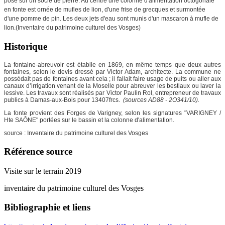
posé sur un socle de pierre. Au centre une colonne d'alimentation octogonale
en fonte est ornée de mufles de lion, d'une frise de grecques et surmontée
d'une pomme de pin. Les deux jets d'eau sont munis d'un mascaron à mufle de
lion.(Inventaire du patrimoine culturel des Vosges)
Historique
La fontaine-abreuvoir est établie en 1869, en même temps que deux autres
fontaines, selon le devis dressé par Victor Adam, architecte. La commune ne
possédait pas de fontaines avant cela ; il fallait faire usage de puits ou aller aux
canaux d’irrigation venant de la Moselle pour abreuver les bestiaux ou laver la
lessive. Les travaux sont réalisés par Victor Paulin Rol, entrepreneur de travaux
publics à Damas-aux-Bois pour 13407frcs.
(sources AD88 - 2O341/10).
La fonte provient des Forges de Varigney, selon les signatures "VARIGNEY /
Hte SAÔNE" portées sur le bassin et la colonne d'alimentation.
source : Inventaire du patrimoine culturel des Vosges
Référence source
Visite sur le terrain 2019
inventaire du patrimoine culturel des Vosges
Bibliographie et liens