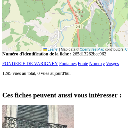
Leaflet
|
Map data ©
OpenStreetMap
contributors,
C
Numéro d'identification de la fiche :
265d13262bcc962
FONDERIE DE VARIGNEY
Fontaines
Fonte
Nomexy
Vosges
1295 vues au total, 0 vues aujourd'hui
Ces fiches peuvent aussi vous intéresser :