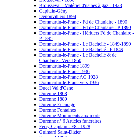
Brousseval - Matériel d'usines à gaz - 1923
Capitain-Gény
Denonvilliers 1894
Dommartin-le-Franc - Fd de Chanlaire - 1890
Dommartin-le-Franc - Fd de Chanlaire - P 1890
Dommartin-le-Franc - Héritiers Fd de Chanlaire -
P 1895
Dommartin-le-Franc - Le Bachellé - 1849-1890
Dommartin-le-Franc - Le Bachellé - P 1849
Dommartin-le-Franc - Le Bachellé & de
Chanlaire - Vers 1860
Dommartin-le-Franc 1899
Dommartin-le-Franc 1936
Dommartin-le-Franc AG 1928
Dommartin-le-Franc vers 1936
Ducel Val d'Osne
Durenne 1868
Durenne 1889
Durenne Eclairage
Durenne Fontaines
Durenne Monuments aux morts
Durenne n° 6 Articles funéraires
Ferry-Capitain - F8 - 1928
Guimard Saint-Dizier