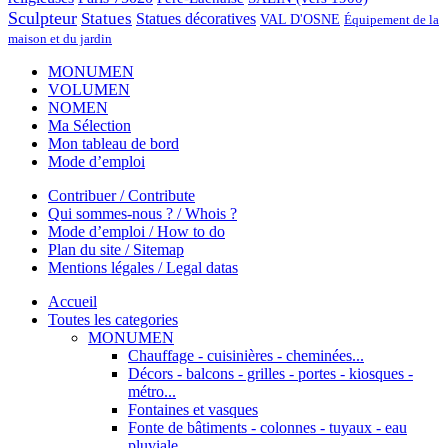
Sculpteur
Statues
Statues décoratives
VAL D'OSNE
Équipement de la
maison et du jardin
MONUMEN
VOLUMEN
NOMEN
Ma Sélection
Mon tableau de bord
Mode d’emploi
Contribuer / Contribute
Qui sommes-nous ? / Whois ?
Mode d’emploi / How to do
Plan du site / Sitemap
Mentions légales / Legal datas
Accueil
Toutes les categories
MONUMEN
Chauffage - cuisinières - cheminées...
Décors - balcons - grilles - portes - kiosques -
métro...
Fontaines et vasques
Fonte de bâtiments - colonnes - tuyaux - eau
pluviale...