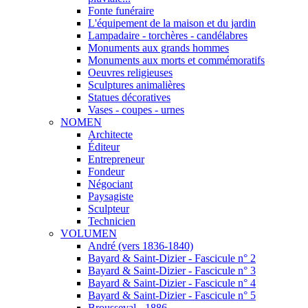
Fonte funéraire
L'équipement de la maison et du jardin
Lampadaire - torchères - candélabres
Monuments aux grands hommes
Monuments aux morts et commémoratifs
Oeuvres religieuses
Sculptures animalières
Statues décoratives
Vases - coupes - urnes
NOMEN
Architecte
Éditeur
Entrepreneur
Fondeur
Négociant
Paysagiste
Sculpteur
Technicien
VOLUMEN
André (vers 1836-1840)
Bayard & Saint-Dizier - Fascicule n° 2
Bayard & Saint-Dizier - Fascicule n° 3
Bayard & Saint-Dizier - Fascicule n° 4
Bayard & Saint-Dizier - Fascicule n° 5
Brousseval - 1886