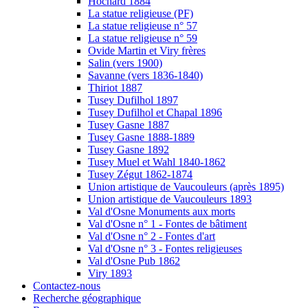
Hochard 1884
La statue religieuse (PF)
La statue religieuse n° 57
La statue religieuse n° 59
Ovide Martin et Viry frères
Salin (vers 1900)
Savanne (vers 1836-1840)
Thiriot 1887
Tusey Dufilhol 1897
Tusey Dufilhol et Chapal 1896
Tusey Gasne 1887
Tusey Gasne 1888-1889
Tusey Gasne 1892
Tusey Muel et Wahl 1840-1862
Tusey Zégut 1862-1874
Union artistique de Vaucouleurs (après 1895)
Union artistique de Vaucouleurs 1893
Val d'Osne Monuments aux morts
Val d'Osne n° 1 - Fontes de bâtiment
Val d'Osne n° 2 - Fontes d'art
Val d'Osne n° 3 - Fontes religieuses
Val d'Osne Pub 1862
Viry 1893
Contactez-nous
Recherche géographique