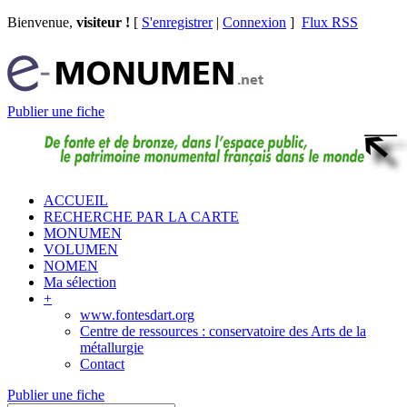
Bienvenue,
visiteur !
[
S'enregistrer
|
Connexion
]
Flux RSS
Publier une fiche
ACCUEIL
RECHERCHE PAR LA CARTE
MONUMEN
VOLUMEN
NOMEN
Ma sélection
+
www.fontesdart.org
Centre de ressources : conservatoire des Arts de la
métallurgie
Contact
Publier une fiche