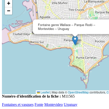
+
−
Fontaine genre Wallace – Parque Rodó –
Montevideo – Uruguay
Leaflet
|
Map data ©
OpenStreetMap
contributors,
C
Numéro d'identification de la fiche :
M11565
Fontaines et vasques
Fonte
Montevideo
Uruguay