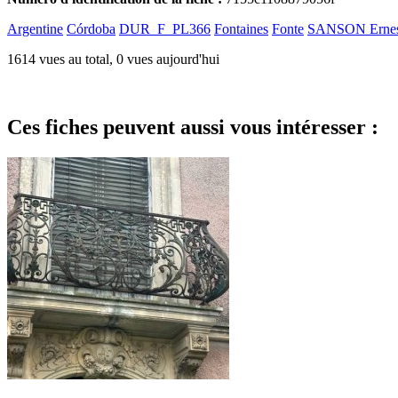
Argentine
Córdoba
DUR_F_PL366
Fontaines
Fonte
SANSON Ernes
1614 vues au total, 0 vues aujourd'hui
Ces fiches peuvent aussi vous intéresser :