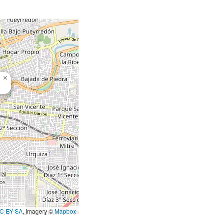
×
C-BY-SA
, Imagery ©
Mapbox