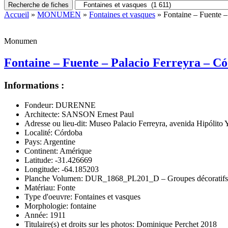
Recherche de fiches
Accueil
»
MONUMEN
»
Fontaines et vasques
» Fontaine – Fuente –
Monumen
Fontaine – Fuente – Palacio Ferreyra – C
Informations :
Fondeur:
DURENNE
Architecte:
SANSON Ernest Paul
Adresse ou lieu-dit:
Museo Palacio Ferreyra, avenida Hipólito
Localité:
Córdoba
Pays:
Argentine
Continent:
Amérique
Latitude:
-31.426669
Longitude:
-64.185203
Planche Volumen:
DUR_1868_PL201_D – Groupes décoratifs
Matériau:
Fonte
Type d'oeuvre:
Fontaines et vasques
Morphologie:
fontaine
Année:
1911
Titulaire(s) et droits sur les photos:
Dominique Perchet 2018