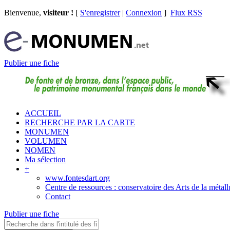
Bienvenue,
visiteur !
[
S'enregistrer
|
Connexion
]
Flux RSS
Publier une fiche
ACCUEIL
RECHERCHE PAR LA CARTE
MONUMEN
VOLUMEN
NOMEN
Ma sélection
+
www.fontesdart.org
Centre de ressources : conservatoire des Arts de la métall
Contact
Publier une fiche