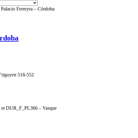
 Palacio Ferreyra – Córdoba
órdoba
 Yrigoyen 518-552
 et DUR_F_PL366 – Vasque