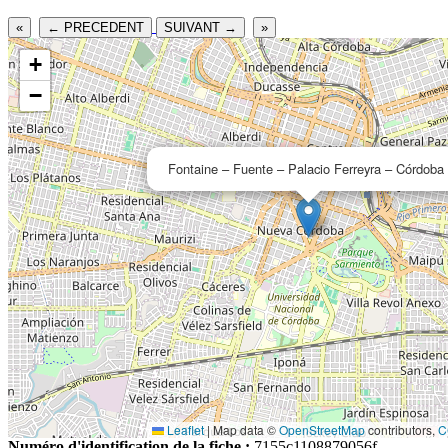
«
← PRECEDENT
SUIVANT →
»
+
−
Fontaine – Fuente – Palacio Ferreyra – Córdoba
Leaflet
|
Map data ©
OpenStreetMap
contributors,
C
Numéro d'identification de la fiche :
7155c1108879056f