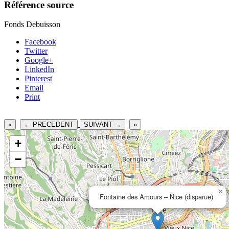
Référence source
Fonds Debuisson
Facebook
Twitter
Google+
LinkedIn
Pinterest
Email
Print
«
← PRECEDENT
SUIVANT →
»
+
−
×
Fontaine des Amours – Nice (disparue)