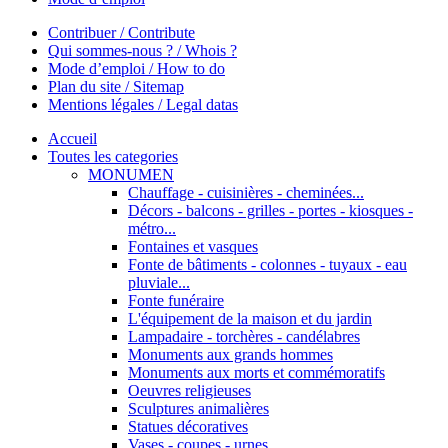
Contribuer / Contribute
Qui sommes-nous ? / Whois ?
Mode d’emploi / How to do
Plan du site / Sitemap
Mentions légales / Legal datas
Accueil
Toutes les categories
MONUMEN
Chauffage - cuisinières - cheminées...
Décors - balcons - grilles - portes - kiosques -
métro...
Fontaines et vasques
Fonte de bâtiments - colonnes - tuyaux - eau
pluviale...
Fonte funéraire
L'équipement de la maison et du jardin
Lampadaire - torchères - candélabres
Monuments aux grands hommes
Monuments aux morts et commémoratifs
Oeuvres religieuses
Sculptures animalières
Statues décoratives
Vases - coupes - urnes