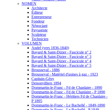
NOMEN
Architecte
Éditeur
Entrepreneur
Fondeur
Négociant
Paysagiste
Sculpteur
Technicien
VOLUMEN
André (vers 1836-1840)
Bayard & Saint-Dizier - Fascicule n° 2
Bayard & Saint-Dizier - Fascicule n° 3
Bayard & Saint-Dizier - Fascicule n° 4
Bayard & Saint-Dizier - Fascicule n° 5
Brousseval - 1886
Brousseval - Matériel d'usines à gaz - 1923
Capitain-Gény
Denonvilliers 1894
Dommartin-le-Franc - Fd de Chanlaire - 1890
Dommartin-le-Franc - Fd de Chanlaire - P 1890
Dommartin-le-Franc - Héritiers Fd de Chanlaire -
P 1895
Dommartin-le-Franc - Le Bachellé - 1849-1890
Dommartin-le-Franc - Le Bachellé - P 1849