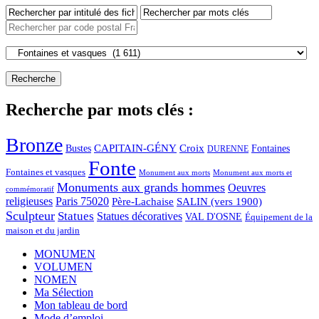
Recherche par mots clés :
Bronze
CAPITAIN-GÉNY
Bustes
Croix
Fontaines
DURENNE
Fonte
Fontaines et vasques
Monument aux morts et
Monument aux morts
Monuments aux grands hommes
Oeuvres
commémoratif
religieuses
Paris 75020
Père-Lachaise
SALIN (vers 1900)
Sculpteur
Statues
Statues décoratives
VAL D'OSNE
Équipement de la
maison et du jardin
MONUMEN
VOLUMEN
NOMEN
Ma Sélection
Mon tableau de bord
Mode d’emploi