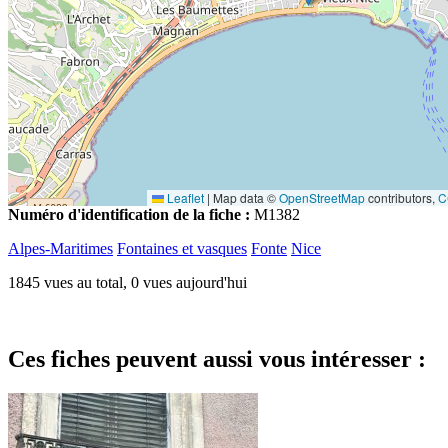
Leaflet
|
Map data ©
OpenStreetMap
contributors,
C
Numéro d'identification de la fiche :
M1382
Alpes-Maritimes
Fontaines et vasques
Fonte
Nice
1845 vues au total, 0 vues aujourd'hui
Ces fiches peuvent aussi vous intéresser :