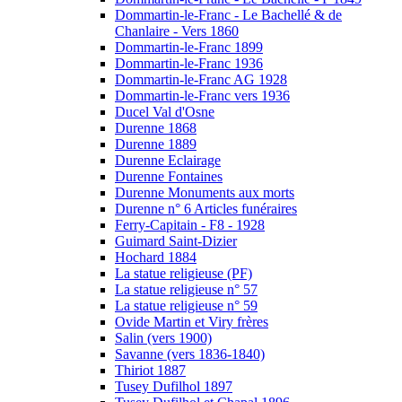
Dommartin-le-Franc - Le Bachellé & de
Chanlaire - Vers 1860
Dommartin-le-Franc 1899
Dommartin-le-Franc 1936
Dommartin-le-Franc AG 1928
Dommartin-le-Franc vers 1936
Ducel Val d'Osne
Durenne 1868
Durenne 1889
Durenne Eclairage
Durenne Fontaines
Durenne Monuments aux morts
Durenne n° 6 Articles funéraires
Ferry-Capitain - F8 - 1928
Guimard Saint-Dizier
Hochard 1884
La statue religieuse (PF)
La statue religieuse n° 57
La statue religieuse n° 59
Ovide Martin et Viry frères
Salin (vers 1900)
Savanne (vers 1836-1840)
Thiriot 1887
Tusey Dufilhol 1897