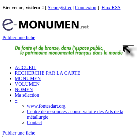
Bienvenue,
visiteur !
[
S'enregistrer
|
Connexion
]
Flux RSS
Publier une fiche
ACCUEIL
RECHERCHE PAR LA CARTE
MONUMEN
VOLUMEN
NOMEN
Ma sélection
+
www.fontesdart.org
Centre de ressources : conservatoire des Arts de la
métallurgie
Contact
Publier une fiche