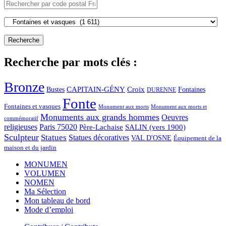
Recherche par mots clés :
Bronze
CAPITAIN-GÉNY
Bustes
Croix
Fontaines
DURENNE
Fonte
Fontaines et vasques
Monument aux morts et
Monument aux morts
Monuments aux grands hommes
Oeuvres
commémoratif
religieuses
Paris 75020
Père-Lachaise
SALIN (vers 1900)
Sculpteur
Statues
Statues décoratives
VAL D'OSNE
Équipement de la
maison et du jardin
MONUMEN
VOLUMEN
NOMEN
Ma Sélection
Mon tableau de bord
Mode d’emploi