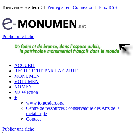
Bienvenue,
visiteur !
[
S'enregistrer
|
Connexion
]
Flux RSS
Publier une fiche
ACCUEIL
RECHERCHE PAR LA CARTE
MONUMEN
VOLUMEN
NOMEN
Ma sélection
+
www.fontesdart.org
Centre de ressources : conservatoire des Arts de la
métallurgie
Contact
Publier une fiche