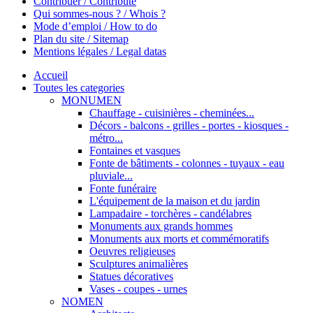
Contribuer / Contribute
Qui sommes-nous ? / Whois ?
Mode d’emploi / How to do
Plan du site / Sitemap
Mentions légales / Legal datas
Accueil
Toutes les categories
MONUMEN
Chauffage - cuisinières - cheminées...
Décors - balcons - grilles - portes - kiosques -
métro...
Fontaines et vasques
Fonte de bâtiments - colonnes - tuyaux - eau
pluviale...
Fonte funéraire
L'équipement de la maison et du jardin
Lampadaire - torchères - candélabres
Monuments aux grands hommes
Monuments aux morts et commémoratifs
Oeuvres religieuses
Sculptures animalières
Statues décoratives
Vases - coupes - urnes
NOMEN