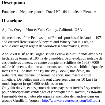
Description:
Fontaine de Neptune planche Ducel N° 164 intitulée « Fleuve »
Historique
Apollo, Oregon House, Yuba County, California USA
the members of the Fellowship of Friends purchased its land in 1971
and created Renaissance Vineyard and Winery that this region
would once again regain its world-class winemaking status.
Apollo est le siège de l'organisation Fellowship of Friends avec 520
hectares de terrain et 180 ha de vignobles. Sauf évolution notable de
ces dernières années, ce centre compterait (chiffres de 1993) 7000
m2 de bâtiments, dont un auditorium, un musée, une bibliothèque de
livres rares, une librairie "By the Way Book", une école, un
restaurant, une piscine, un terrain de sport, une roseraie et un
cimetière. De petites maisons sont dispersées dans les 50 km à la
ronde logeant jusqu'à 600 résidents au total.
On y fait du vin, et des jeunes de tous pays sont invités à s'y rendre
pour participer aux vendanges et y pratiquer le "Travail", c'est-à-dire
l'ensemble des activités physiques et mentales demandées dans un
groupe Gurdjieff. (source :
http://www.prevensectes.com/fof1.pdf
)