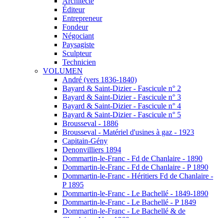
Architecte
Éditeur
Entrepreneur
Fondeur
Négociant
Paysagiste
Sculpteur
Technicien
VOLUMEN
André (vers 1836-1840)
Bayard & Saint-Dizier - Fascicule n° 2
Bayard & Saint-Dizier - Fascicule n° 3
Bayard & Saint-Dizier - Fascicule n° 4
Bayard & Saint-Dizier - Fascicule n° 5
Brousseval - 1886
Brousseval - Matériel d'usines à gaz - 1923
Capitain-Gény
Denonvilliers 1894
Dommartin-le-Franc - Fd de Chanlaire - 1890
Dommartin-le-Franc - Fd de Chanlaire - P 1890
Dommartin-le-Franc - Héritiers Fd de Chanlaire -
P 1895
Dommartin-le-Franc - Le Bachellé - 1849-1890
Dommartin-le-Franc - Le Bachellé - P 1849
Dommartin-le-Franc - Le Bachellé & de