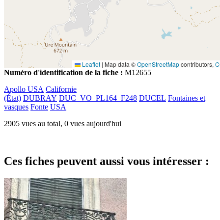
Leaflet
|
Map data ©
OpenStreetMap
contributors,
C
Numéro d'identification de la fiche :
M12655
Apollo USA
Californie
(État)
DUBRAY
DUC_VO_PL164_F248
DUCEL
Fontaines et
vasques
Fonte
USA
2905 vues au total, 0 vues aujourd'hui
Ces fiches peuvent aussi vous intéresser :