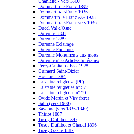
Chanlaire - Vers 1860
Dommartin-le-Franc 1899
Dommartin-le-Franc 1936
Dommartin-le-Franc AG 1928
Dommartin-le-Franc vers 1936
Ducel Val d'Osne
Durenne 1868
Durenne 1889
Durenne Eclairage
Durenne Fontaines
Durenne Monuments aux morts
Durenne n° 6 Articles funéraires
Ferry-Capitain - F8 - 1928
Guimard Saint-Dizier
Hochard 1884
La statue religieuse (PF)
La statue religieuse n° 57
La statue religieuse n° 59
Ovide Martin et Viry frères
Salin (vers 1900)
Savanne (vers 1836-1840)
Thiriot 1887
Tusey Dufilhol 1897
Tusey Dufilhol et Chapal 1896
Tusey Gasne 1887