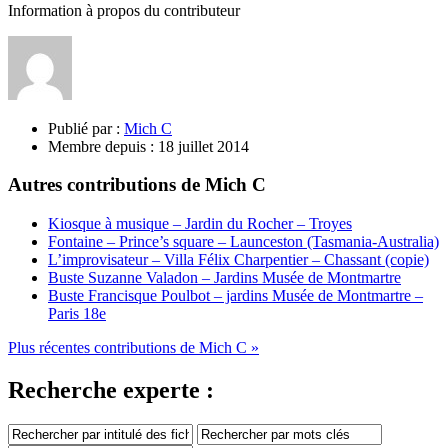
Information à propos du contributeur
Publié par :
Mich C
Membre depuis :
18 juillet 2014
Autres contributions de Mich C
Kiosque à musique – Jardin du Rocher – Troyes
Fontaine – Prince’s square – Launceston (Tasmania-Australia)
L’improvisateur – Villa Félix Charpentier – Chassant (copie)
Buste Suzanne Valadon – Jardins Musée de Montmartre
Buste Francisque Poulbot – jardins Musée de Montmartre –
Paris 18e
Plus récentes contributions de Mich C »
Recherche experte :