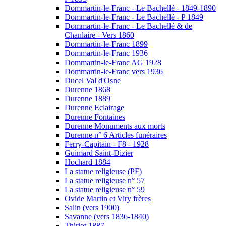
Dommartin-le-Franc - Le Bachellé - 1849-1890
Dommartin-le-Franc - Le Bachellé - P 1849
Dommartin-le-Franc - Le Bachellé & de
Chanlaire - Vers 1860
Dommartin-le-Franc 1899
Dommartin-le-Franc 1936
Dommartin-le-Franc AG 1928
Dommartin-le-Franc vers 1936
Ducel Val d'Osne
Durenne 1868
Durenne 1889
Durenne Eclairage
Durenne Fontaines
Durenne Monuments aux morts
Durenne n° 6 Articles funéraires
Ferry-Capitain - F8 - 1928
Guimard Saint-Dizier
Hochard 1884
La statue religieuse (PF)
La statue religieuse n° 57
La statue religieuse n° 59
Ovide Martin et Viry frères
Salin (vers 1900)
Savanne (vers 1836-1840)
Thiriot 1887