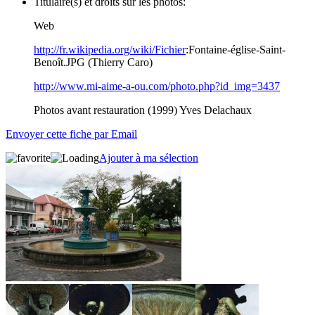
Titulaire(s) et droits sur les photos:
Web
http://fr.wikipedia.org/wiki/Fichier
:Fontaine-église-Saint-
Benoît.JPG (Thierry Caro)
http://www.mi-aime-a-ou.com/photo.php?id_img=3437
Photos avant restauration (1999) Yves Delachaux
Envoyer cette fiche par Email
Ajouter à ma sélection