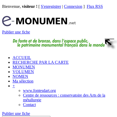
Bienvenue,
visiteur !
[
S'enregistrer
|
Connexion
]
Flux RSS
Publier une fiche
ACCUEIL
RECHERCHE PAR LA CARTE
MONUMEN
VOLUMEN
NOMEN
Ma sélection
+
www.fontesdart.org
Centre de ressources : conservatoire des Arts de la
métallurgie
Contact
Publier une fiche