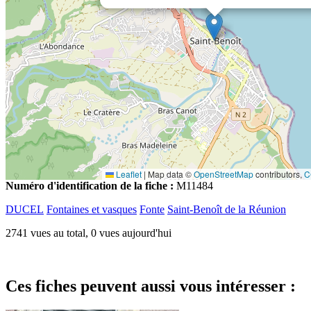
Leaflet
|
Map data ©
OpenStreetMap
contributors,
C
Numéro d'identification de la fiche :
M11484
DUCEL
Fontaines et vasques
Fonte
Saint-Benoît de la Réunion
2741 vues au total, 0 vues aujourd'hui
Ces fiches peuvent aussi vous intéresser :