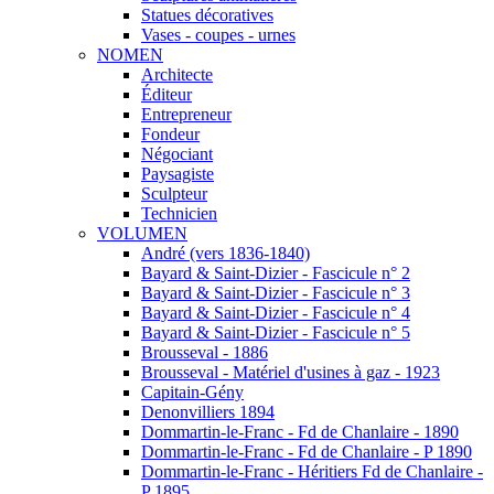
Statues décoratives
Vases - coupes - urnes
NOMEN
Architecte
Éditeur
Entrepreneur
Fondeur
Négociant
Paysagiste
Sculpteur
Technicien
VOLUMEN
André (vers 1836-1840)
Bayard & Saint-Dizier - Fascicule n° 2
Bayard & Saint-Dizier - Fascicule n° 3
Bayard & Saint-Dizier - Fascicule n° 4
Bayard & Saint-Dizier - Fascicule n° 5
Brousseval - 1886
Brousseval - Matériel d'usines à gaz - 1923
Capitain-Gény
Denonvilliers 1894
Dommartin-le-Franc - Fd de Chanlaire - 1890
Dommartin-le-Franc - Fd de Chanlaire - P 1890
Dommartin-le-Franc - Héritiers Fd de Chanlaire -
P 1895