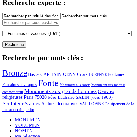
Recherche experte :
Recherche par mots clés :
Bronze
CAPITAIN-GÉNY
Bustes
Croix
Fontaines
DURENNE
Fonte
Fontaines et vasques
Monument aux morts et
Monument aux morts
Monuments aux grands hommes
Oeuvres
commémoratif
religieuses
Paris 75020
Père-Lachaise
SALIN (vers 1900)
Sculpteur
Statues
Statues décoratives
VAL D'OSNE
Équipement de la
maison et du jardin
MONUMEN
VOLUMEN
NOMEN
Ma Sélection