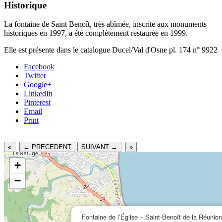
Historique
La fontaine de Saint Benoît, très abîmée, inscrite aux monuments
historiques en 1997, a été complètement restaurée en 1999.
Elle est présente dans le catalogue Ducel/Val d'Osne pl. 174 n° 9922
Facebook
Twitter
Google+
LinkedIn
Pinterest
Email
Print
«
← PRECEDENT
SUIVANT →
»
+
−
Fontaine de l’Église – Saint-Benoît de la Réunion