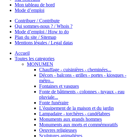
Mon tableau de bord
Mode d’emploi
Contribuer / Contribute
Qui sommes-nous ? / Whois ?
Mode d’emploi / How to do
Plan du site / Sitemap
Mentions légales / Legal datas
Accueil
Toutes les categories
MONUMEN
Chauffage - cuisinières - cheminées...
Décors - balcons - grilles - portes - kiosques -
métro...
Fontaines et vasques
Fonte de bâtiments - colonnes - tuyaux - eau
pluviale...
Fonte funéraire
L'équipement de la maison et du jardin
Lampadaire - torchères - candélabres
Monuments aux grands hommes
Monuments aux morts et commémoratifs
Oeuvres religieuses
Sculptures animalières