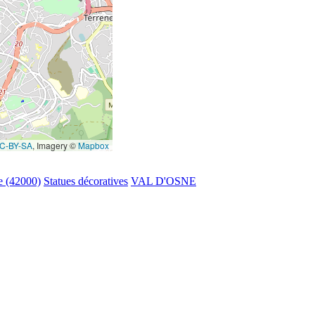
C-BY-SA
, Imagery ©
Mapbox
e (42000)
Statues décoratives
VAL D'OSNE