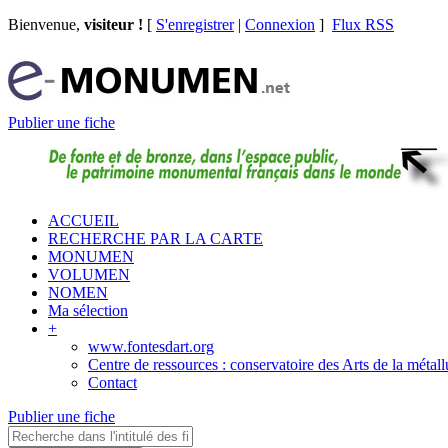
Bienvenue,
visiteur !
[
S'enregistrer
|
Connexion
]
Flux RSS
Publier une fiche
ACCUEIL
RECHERCHE PAR LA CARTE
MONUMEN
VOLUMEN
NOMEN
Ma sélection
+
www.fontesdart.org
Centre de ressources : conservatoire des Arts de la métall
Contact
Publier une fiche