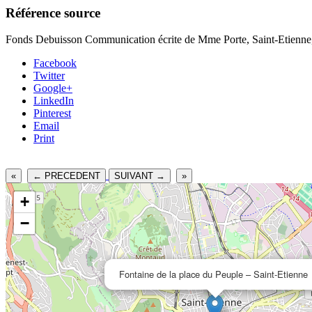
Référence source
Fonds Debuisson Communication écrite de Mme Porte, Saint-Etienne, 
Facebook
Twitter
Google+
LinkedIn
Pinterest
Email
Print
«
← PRECEDENT
SUIVANT →
»
+
−
Fontaine de la place du Peuple – Saint-Etienne