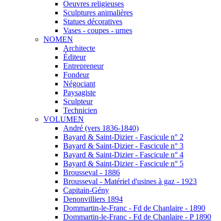
Oeuvres religieuses
Sculptures animalières
Statues décoratives
Vases - coupes - urnes
NOMEN
Architecte
Éditeur
Entrepreneur
Fondeur
Négociant
Paysagiste
Sculpteur
Technicien
VOLUMEN
André (vers 1836-1840)
Bayard & Saint-Dizier - Fascicule n° 2
Bayard & Saint-Dizier - Fascicule n° 3
Bayard & Saint-Dizier - Fascicule n° 4
Bayard & Saint-Dizier - Fascicule n° 5
Brousseval - 1886
Brousseval - Matériel d'usines à gaz - 1923
Capitain-Gény
Denonvilliers 1894
Dommartin-le-Franc - Fd de Chanlaire - 1890
Dommartin-le-Franc - Fd de Chanlaire - P 1890