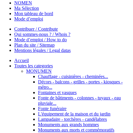
NOMEN
Ma Sélection
Mon tableau de bord
Mode d’emploi
Contribuer / Contribute
Qui sommes-nous ? / Whois ?
Mode d’emploi / How to do
Plan du site / Sitemap
Mentions légales / Legal datas
Accueil
Toutes les categories
MONUMEN
Chauffage - cuisinières - cheminées...
Décors - balcons - grilles - portes - kiosques -
métro...
Fontaines et vasques
Fonte de bâtiments - colonnes - tuyaux - eau
pluviale...
Fonte funéraire
L'équipement de la maison et du jardin
Lampadaire - torchères - candélabres
Monuments aux grands hommes
Monuments aux morts et commémoratifs