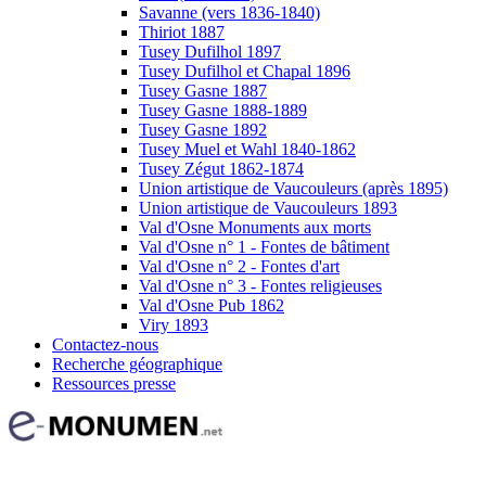
Savanne (vers 1836-1840)
Thiriot 1887
Tusey Dufilhol 1897
Tusey Dufilhol et Chapal 1896
Tusey Gasne 1887
Tusey Gasne 1888-1889
Tusey Gasne 1892
Tusey Muel et Wahl 1840-1862
Tusey Zégut 1862-1874
Union artistique de Vaucouleurs (après 1895)
Union artistique de Vaucouleurs 1893
Val d'Osne Monuments aux morts
Val d'Osne n° 1 - Fontes de bâtiment
Val d'Osne n° 2 - Fontes d'art
Val d'Osne n° 3 - Fontes religieuses
Val d'Osne Pub 1862
Viry 1893
Contactez-nous
Recherche géographique
Ressources presse