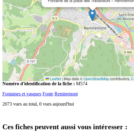
Fontaine de la place des Travailleurs – Remiremon
Leaflet
|
Map data ©
OpenStreetMap
contributors,
C
Numéro d'identification de la fiche :
M574
Fontaines et vasques
Fonte
Remiremont
2073 vues au total, 0 vues aujourd'hui
Ces fiches peuvent aussi vous intéresser :