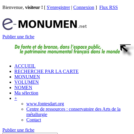
Bienvenue,
visiteur !
[
S'enregistrer
|
Connexion
]
Flux RSS
Publier une fiche
ACCUEIL
RECHERCHE PAR LA CARTE
MONUMEN
VOLUMEN
NOMEN
Ma sélection
+
www.fontesdart.org
Centre de ressources : conservatoire des Arts de la
métallurgie
Contact
Publier une fiche