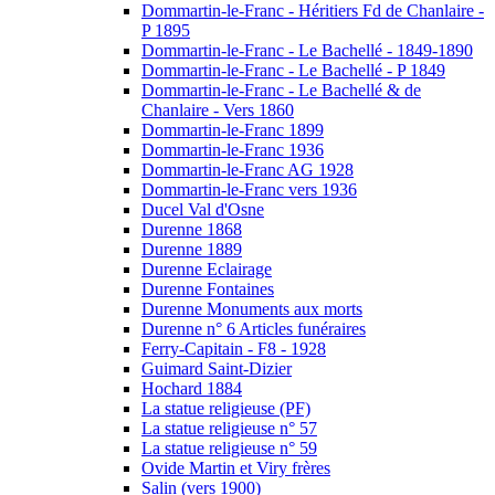
Dommartin-le-Franc - Héritiers Fd de Chanlaire -
P 1895
Dommartin-le-Franc - Le Bachellé - 1849-1890
Dommartin-le-Franc - Le Bachellé - P 1849
Dommartin-le-Franc - Le Bachellé & de
Chanlaire - Vers 1860
Dommartin-le-Franc 1899
Dommartin-le-Franc 1936
Dommartin-le-Franc AG 1928
Dommartin-le-Franc vers 1936
Ducel Val d'Osne
Durenne 1868
Durenne 1889
Durenne Eclairage
Durenne Fontaines
Durenne Monuments aux morts
Durenne n° 6 Articles funéraires
Ferry-Capitain - F8 - 1928
Guimard Saint-Dizier
Hochard 1884
La statue religieuse (PF)
La statue religieuse n° 57
La statue religieuse n° 59
Ovide Martin et Viry frères
Salin (vers 1900)