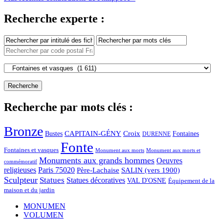
Recherche experte :
Recherche par mots clés :
Bronze
CAPITAIN-GÉNY
Bustes
Croix
Fontaines
DURENNE
Fonte
Fontaines et vasques
Monument aux morts et
Monument aux morts
Monuments aux grands hommes
Oeuvres
commémoratif
religieuses
Paris 75020
Père-Lachaise
SALIN (vers 1900)
Sculpteur
Statues
Statues décoratives
VAL D'OSNE
Équipement de la
maison et du jardin
MONUMEN
VOLUMEN