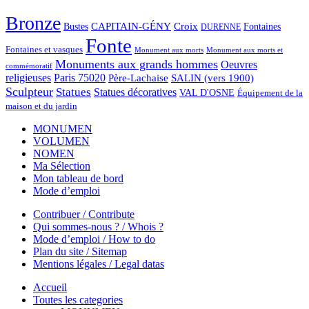
Bronze
CAPITAIN-GÉNY
Bustes
Croix
Fontaines
DURENNE
Fonte
Fontaines et vasques
Monument aux morts et
Monument aux morts
Monuments aux grands hommes
Oeuvres
commémoratif
religieuses
Paris 75020
Père-Lachaise
SALIN (vers 1900)
Sculpteur
Statues
Statues décoratives
VAL D'OSNE
Équipement de la
maison et du jardin
MONUMEN
VOLUMEN
NOMEN
Ma Sélection
Mon tableau de bord
Mode d’emploi
Contribuer / Contribute
Qui sommes-nous ? / Whois ?
Mode d’emploi / How to do
Plan du site / Sitemap
Mentions légales / Legal datas
Accueil
Toutes les categories