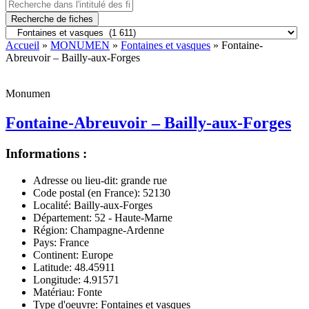
Recherche de fiches
Accueil
»
MONUMEN
»
Fontaines et vasques
» Fontaine-
Abreuvoir – Bailly-aux-Forges
Monumen
Fontaine-Abreuvoir – Bailly-aux-Forges
Informations :
Adresse ou lieu-dit:
grande rue
Code postal (en France):
52130
Localité:
Bailly-aux-Forges
Département:
52 - Haute-Marne
Région:
Champagne-Ardenne
Pays:
France
Continent:
Europe
Latitude:
48.45911
Longitude:
4.91571
Matériau:
Fonte
Type d'oeuvre:
Fontaines et vasques