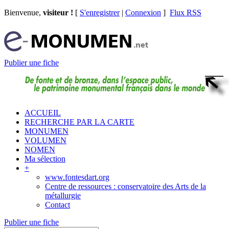
Bienvenue,
visiteur !
[
S'enregistrer
|
Connexion
]
Flux RSS
Publier une fiche
ACCUEIL
RECHERCHE PAR LA CARTE
MONUMEN
VOLUMEN
NOMEN
Ma sélection
+
www.fontesdart.org
Centre de ressources : conservatoire des Arts de la
métallurgie
Contact
Publier une fiche