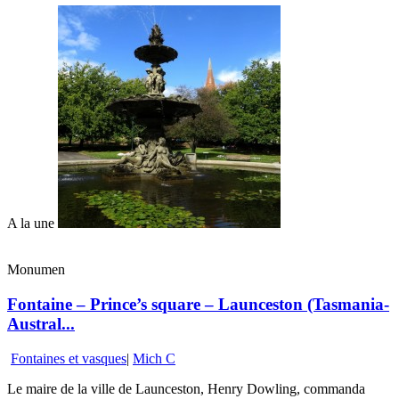
A la une
Monumen
Fontaine – Prince’s square – Launceston (Tasmania-
Austral...
Fontaines et vasques
|
Mich C
Le maire de la ville de Launceston, Henry Dowling, commanda