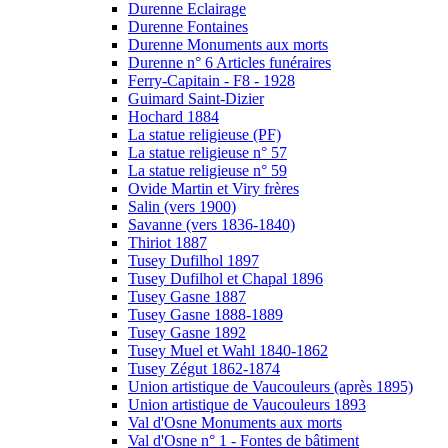
Durenne Eclairage
Durenne Fontaines
Durenne Monuments aux morts
Durenne n° 6 Articles funéraires
Ferry-Capitain - F8 - 1928
Guimard Saint-Dizier
Hochard 1884
La statue religieuse (PF)
La statue religieuse n° 57
La statue religieuse n° 59
Ovide Martin et Viry frères
Salin (vers 1900)
Savanne (vers 1836-1840)
Thiriot 1887
Tusey Dufilhol 1897
Tusey Dufilhol et Chapal 1896
Tusey Gasne 1887
Tusey Gasne 1888-1889
Tusey Gasne 1892
Tusey Muel et Wahl 1840-1862
Tusey Zégut 1862-1874
Union artistique de Vaucouleurs (après 1895)
Union artistique de Vaucouleurs 1893
Val d'Osne Monuments aux morts
Val d'Osne n° 1 - Fontes de bâtiment