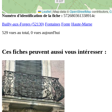
Leaflet
|
Map data ©
OpenStreetMap
contributors,
C
Numéro d'identification de la fiche :
572680361338914c
Bailly-aux-Forges (52130)
Fontaines
Fonte
Haute-Marne
529 vues au total, 0 vues aujourd'hui
Ces fiches peuvent aussi vous intéresser :