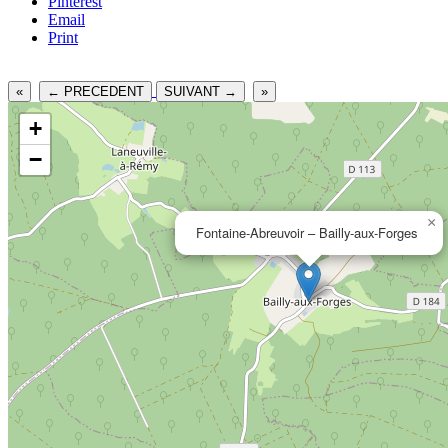
Pinterest
Email
Print
«
← PRECEDENT
SUIVANT →
»
+
−
×
Fontaine-Abreuvoir – Bailly-aux-Forges