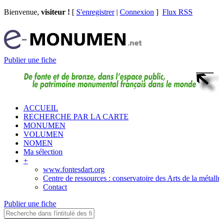
Bienvenue,
visiteur !
[
S'enregistrer
|
Connexion
]
Flux RSS
Publier une fiche
ACCUEIL
RECHERCHE PAR LA CARTE
MONUMEN
VOLUMEN
NOMEN
Ma sélection
+
www.fontesdart.org
Centre de ressources : conservatoire des Arts de la métall
Contact
Publier une fiche