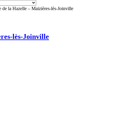
 de la Hazelle – Maizières-lès-Joinville
res-lès-Joinville
1