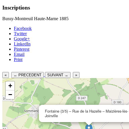
Inscriptions
Bussy-Montreuil Haute-Marne 1885
Facebook
Twitter
Google+
LinkedIn
Pinterest
Email
Print
«
← PRECEDENT
SUIVANT →
»
+
−
Fontaine (3/5) – Rue de la Hazelle – Maizières-lès-
Joinville