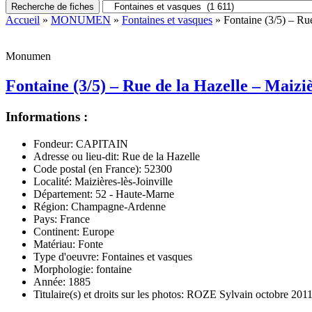
Recherche de fiches
Accueil
»
MONUMEN
»
Fontaines et vasques
» Fontaine (3/5) – Rue
Monumen
Fontaine (3/5) – Rue de la Hazelle – Maiziè
Informations :
Fondeur:
CAPITAIN
Adresse ou lieu-dit:
Rue de la Hazelle
Code postal (en France):
52300
Localité:
Maizières-lès-Joinville
Département:
52 - Haute-Marne
Région:
Champagne-Ardenne
Pays:
France
Continent:
Europe
Matériau:
Fonte
Type d'oeuvre:
Fontaines et vasques
Morphologie:
fontaine
Année:
1885
Titulaire(s) et droits sur les photos:
ROZE Sylvain octobre 201