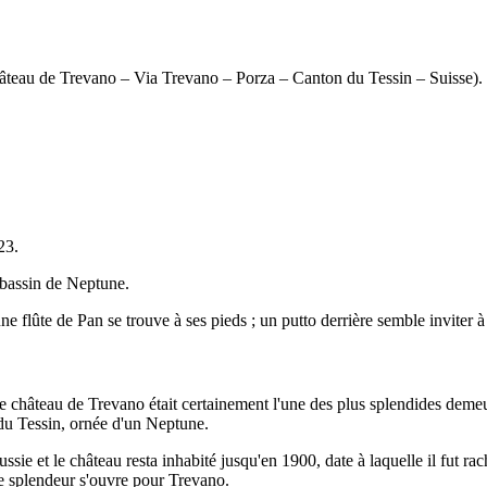
hâteau de Trevano – Via Trevano – Porza – Canton du Tessin – Suisse).
23.
 bassin de Neptune.
 une flûte de Pan se trouve à ses pieds ; un putto derrière semble inviter 
hâteau de Trevano était certainement l'une des plus splendides demeur
 du Tessin, ornée d'un Neptune.
e et le château resta inhabité jusqu'en 1900, date à laquelle il fut rac
e splendeur s'ouvre pour Trevano.