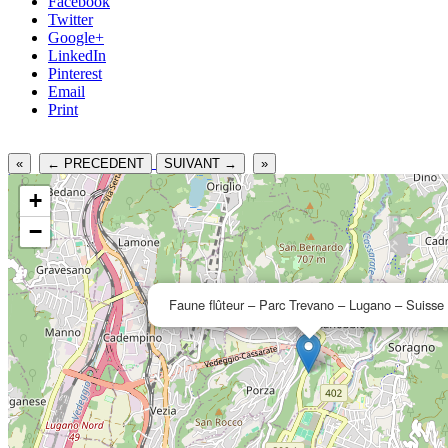
Facebook
Twitter
Google+
LinkedIn
Pinterest
Email
Print
«
← PRECEDENT
SUIVANT →
»
+
−
Faune flûteur – Parc Trevano – Lugano – Suisse