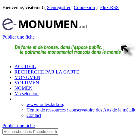
Bienvenue,
visiteur !
[
S'enregistrer
|
Connexion
]
Flux RSS
Publier une fiche
ACCUEIL
RECHERCHE PAR LA CARTE
MONUMEN
VOLUMEN
NOMEN
Ma sélection
+
www.fontesdart.org
Centre de ressources : conservatoire des Arts de la métall
Contact
Publier une fiche