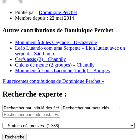
Publié par :
Dominique Perchet
Membre depuis :
22 mai 2014
Autres contributions de Dominique Perchet
Monument à Jules Cayrade – Decazeville
Leão Lutando com uma Serpente – Lion luttant avec un
serpent – São Paulo
Cerfs assis (2) – Chantilly
Chiens de meute (2 groupes) – Chantilly
Monument à Louis Lacombe (fondu) – Bourges
Plus récentes contributions de Dominique Perchet »
Recherche experte :