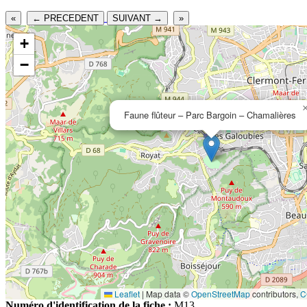
«
← PRECEDENT
SUIVANT →
»
+
−
Faune flûteur – Parc Bargoin – Chamalières
Leaflet
|
Map data ©
OpenStreetMap
contributors,
C
Numéro d'identification de la fiche :
M13