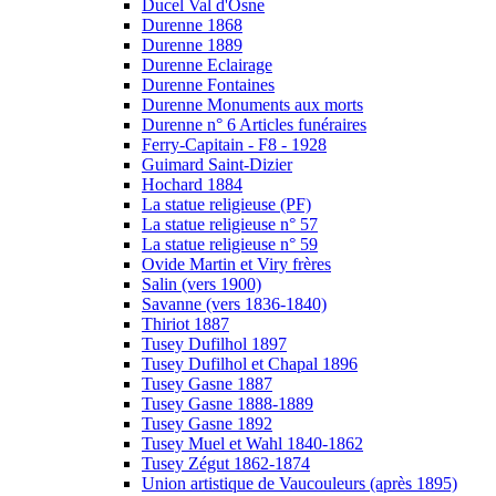
Ducel Val d'Osne
Durenne 1868
Durenne 1889
Durenne Eclairage
Durenne Fontaines
Durenne Monuments aux morts
Durenne n° 6 Articles funéraires
Ferry-Capitain - F8 - 1928
Guimard Saint-Dizier
Hochard 1884
La statue religieuse (PF)
La statue religieuse n° 57
La statue religieuse n° 59
Ovide Martin et Viry frères
Salin (vers 1900)
Savanne (vers 1836-1840)
Thiriot 1887
Tusey Dufilhol 1897
Tusey Dufilhol et Chapal 1896
Tusey Gasne 1887
Tusey Gasne 1888-1889
Tusey Gasne 1892
Tusey Muel et Wahl 1840-1862
Tusey Zégut 1862-1874
Union artistique de Vaucouleurs (après 1895)