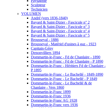
Paysagiste
Sculpteur
Technicien
VOLUMEN
André (vers 1836-1840)
Bayard & Saint-Dizier - Fascicule n° 2
Bayard & Saint-Dizier - Fascicule n° 3
Bayard & Saint-Dizier - Fascicule n° 4
Bayard & Saint-Dizier - Fascicule n° 5
Brousseval - 1886
Brousseval - Matériel d'usines à gaz - 1923
Capitain-Gény
Denonvilliers 1894
Dommartin-le-Franc - Fd de Chanlaire - 1890
Dommartin-le-Franc - Fd de Chanlaire - P 1890
Dommartin-le-Franc - Héritiers Fd de Chanlaire -
P 1895
Dommartin-le-Franc - Le Bachellé - 1849-1890
Dommartin-le-Franc - Le Bachellé - P 1849
Dommartin-le-Franc - Le Bachellé & de
Chanlaire - Vers 1860
Dommartin-le-Franc 1899
Dommartin-le-Franc 1936
Dommartin-le-Franc AG 1928
Dommartin-le-Franc vers 1936