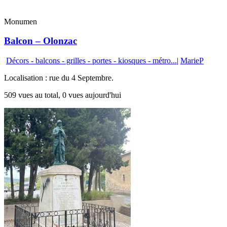
Monumen
Balcon – Olonzac
Décors - balcons - grilles - portes - kiosques - métro...
|
MarieP
Localisation : rue du 4 Septembre.
509 vues au total, 0 vues aujourd'hui