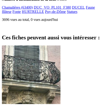
Chamalières (63400)
DUC_VO_PL101_F380
DUCEL
Faune
flûteur
Fonte
HURTRELLE
Puy-de-Dôme
Statues
3696 vues au total, 0 vues aujourd'hui
Ces fiches peuvent aussi vous intéresser :