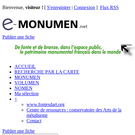
Bienvenue,
visiteur !
[
S'enregistrer
|
Connexion
]
Flux RSS
Publier une fiche
ACCUEIL
RECHERCHE PAR LA CARTE
MONUMEN
VOLUMEN
NOMEN
Ma sélection
+
www.fontesdart.org
Centre de ressources : conservatoire des Arts de la
métallurgie
Contact
Publier une fiche