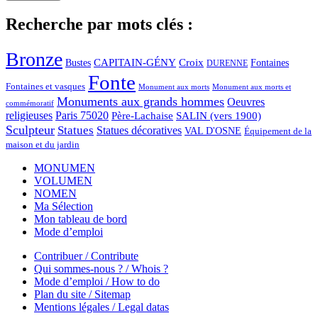
Recherche par mots clés :
Bronze
CAPITAIN-GÉNY
Bustes
Croix
Fontaines
DURENNE
Fonte
Fontaines et vasques
Monument aux morts et
Monument aux morts
Monuments aux grands hommes
Oeuvres
commémoratif
religieuses
Paris 75020
Père-Lachaise
SALIN (vers 1900)
Sculpteur
Statues
Statues décoratives
VAL D'OSNE
Équipement de la
maison et du jardin
MONUMEN
VOLUMEN
NOMEN
Ma Sélection
Mon tableau de bord
Mode d’emploi
Contribuer / Contribute
Qui sommes-nous ? / Whois ?
Mode d’emploi / How to do
Plan du site / Sitemap
Mentions légales / Legal datas