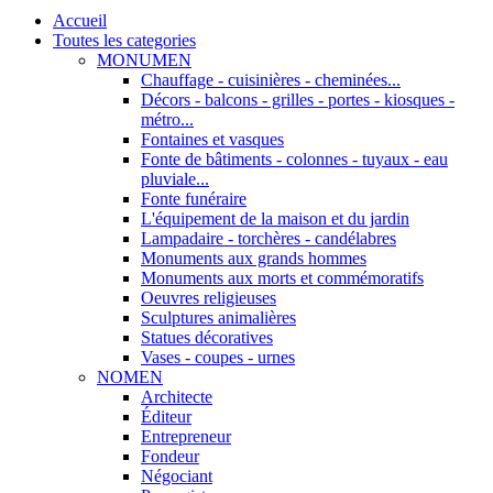
Accueil
Toutes les categories
MONUMEN
Chauffage - cuisinières - cheminées...
Décors - balcons - grilles - portes - kiosques -
métro...
Fontaines et vasques
Fonte de bâtiments - colonnes - tuyaux - eau
pluviale...
Fonte funéraire
L'équipement de la maison et du jardin
Lampadaire - torchères - candélabres
Monuments aux grands hommes
Monuments aux morts et commémoratifs
Oeuvres religieuses
Sculptures animalières
Statues décoratives
Vases - coupes - urnes
NOMEN
Architecte
Éditeur
Entrepreneur
Fondeur
Négociant